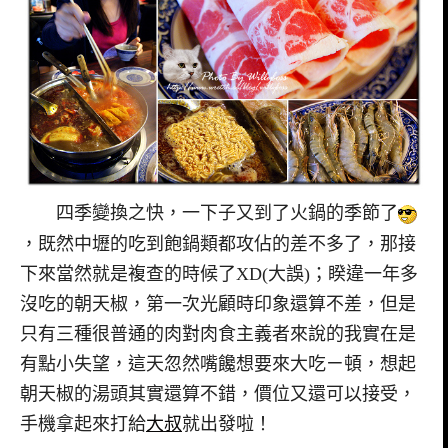
四季變換之快，一下子又到了火鍋的季節了
，既然中壢的吃到飽鍋類都攻佔的差不多了，那接
下來當然就是複查的時候了XD(大誤)；睽違一年多
沒吃的朝天椒，第一次光顧時印象還算不差，但是
只有三種很普通的肉對肉食主義者來說的我實在是
有點小失望，這天忽然嘴饞想要來大吃ㄧ頓，想起
朝天椒的湯頭其實還算不錯，價位又還可以接受，
手機拿起來打給
大叔
就出發啦！