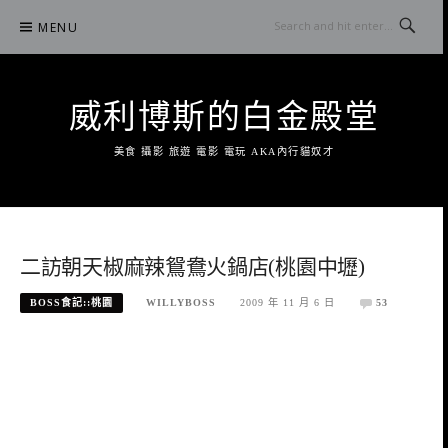
Skip
MENU
to
content
威利博斯的白金殿堂
美食 攝影 旅遊 電影 電玩 AKA內行貓奴才
二訪朝天椒麻辣鴛鴦火鍋店(桃園中壢)
BOSS食記::桃園
WILLYBOSS
2009 年 11 月 6 日
53