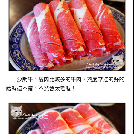
沙朗牛，瘦肉比較多的牛肉，熟度掌控的好的
話就還不錯，不然會太老喔！