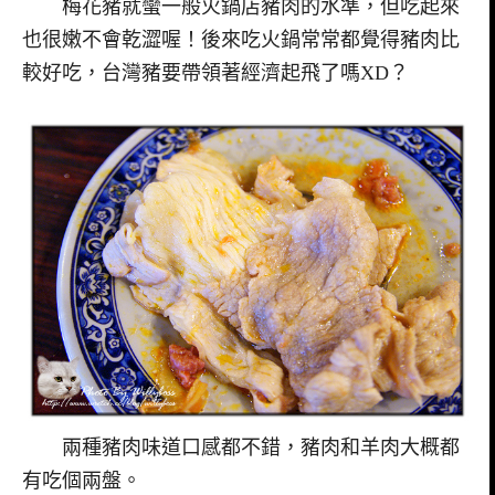
梅花豬就蠻一般火鍋店豬肉的水準，但吃起來
也很嫩不會乾澀喔！後來吃火鍋常常都覺得豬肉比
較好吃，台灣豬要帶領著經濟起飛了嗎XD？
兩種豬肉味道口感都不錯，豬肉和羊肉大概都
有吃個兩盤。