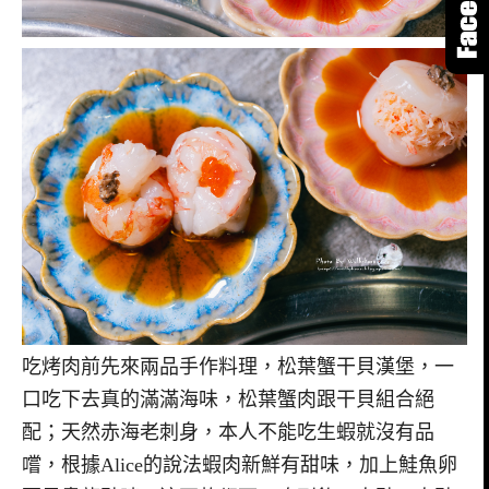
吃烤肉前先來兩品手作料理，松葉蟹干貝漢堡，一
口吃下去真的滿滿海味，松葉蟹肉跟干貝組合絕
配；天然赤海老刺身，本人不能吃生蝦就沒有品
嚐，根據Alice的說法蝦肉新鮮有甜味，加上鮭魚卵