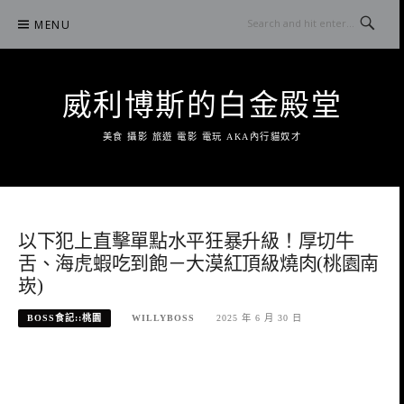
Skip
MENU
to
content
威利博斯的白金殿堂
美食 攝影 旅遊 電影 電玩 AKA內行貓奴才
以下犯上直擊單點水平狂暴升級！厚切牛
舌、海虎蝦吃到飽－大漠紅頂級燒肉(桃園南
崁)
BOSS食記::桃園
WILLYBOSS
2025 年 6 月 30 日