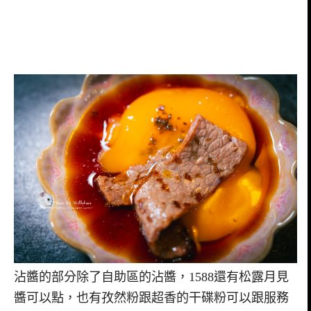
沾醬的部分除了自助區的沾醬，1588還有松露月見
醬可以點，也有孜然粉跟超香的干碟粉可以跟服務