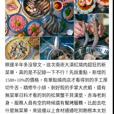
睽違半年多沒發文，這次南崁大漠紅燒肉超狂的新
菜單，真的是不記錄一下不行！先說重點，新增的
1588+10%的價格，有單點燒肉店才看得到的手工厚
切牛舌、精修牛小排、剝好殼的手掌大虎蝦，還有
無菜單日料才看的到的松葉蟹干貝漢堡、赤海老刺
身，服務人員有空的時候還有
幫烤服務
，比起去吃
什麼無菜單，來這邊以上食材通通吃到飽根本太划