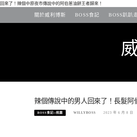
回來了！辣個中原夜市傳說中的阿伯蔥油餅王者歸來！
Skip
關於威利博斯
BOSS食記
BOSS趴趴
to
content
辣個傳說中的男人回來了！長髮阿伯
WILLYBOSS
2023 年 6 月 8 日
BOSS食記::桃園