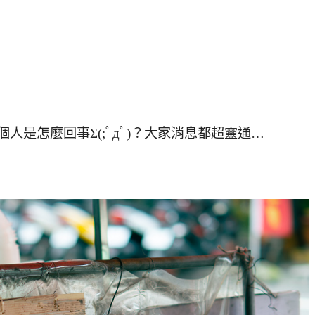
個人是怎麼回事Σ(;ﾟдﾟ)？大家消息都超靈通…