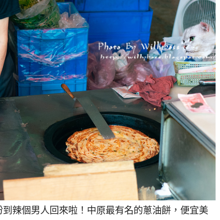
盼到辣個男人回來啦！中原最有名的蔥油餅，便宜美