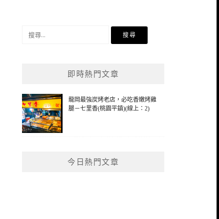
搜
尋
關
鍵
即時熱門文章
字:
龍岡最強炭烤老店，必吃香嫩烤雞
腿－七里香(桃園平鎮)(線上：2)
今日熱門文章