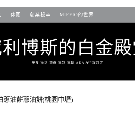
走
休閒
創業秘辛
MIFFIO的世界
威利博斯的白金殿
美食 攝影 旅遊 電影 電玩 AKA內行貓奴才
蔥油餅蔥油餅(桃園中壢)