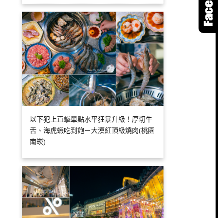
以下犯上直擊單點水平狂暴升級！厚切牛
舌、海虎蝦吃到飽－大漠紅頂級燒肉(桃園
南崁)