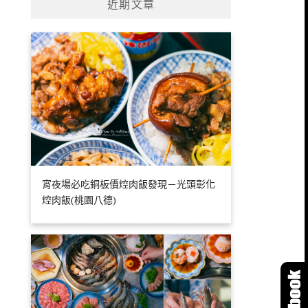
近期文章
宵夜場必吃銅板價焢肉飯發現－光頭彰化
焢肉飯(桃園八德)