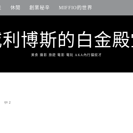
走
休閒
創業秘辛
MIFFIO的世界
威利博斯的白金殿
美食 攝影 旅遊 電影 電玩 AKA內行貓奴才
2