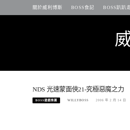
Skip
關於威利博斯
BOSS食記
BOSS趴趴
to
content
NDS 光速蒙面俠21-究極惡魔之力
WILLYBOSS
2006 年 2 月 14 日
BOSS遊戲推薦