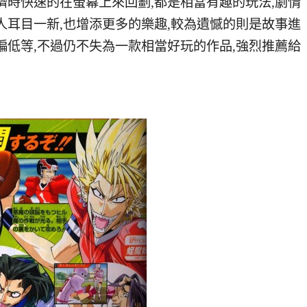
擠時快速的在螢幕上來回劃,都是相當有趣的玩法,劇情
人耳目一新,也增添更多的樂趣,較為遺憾的則是故事進
偏低等,不過仍不失為一款相當好玩的作品,強烈推薦給