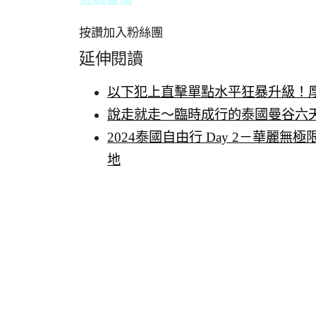
按讚加入粉絲團
延伸閱讀
以下犯上直擊單點水平狂暴升級！厚
說走就走～臨時成行的泰國曼谷六
2024泰國自由行 Day 2－華麗
地