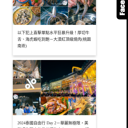
以下犯上直擊單點水平狂暴升級！厚切牛
舌、海虎蝦吃到飽－大漠紅頂級燒肉(桃園
南崁)
2024泰國自由行 Day 2－華麗無極限，美