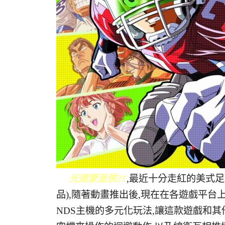
光速蒙面俠21
,最近十分走紅的美式
品),隨著動畫推出後,現在在各遊戲平台
NDS主機的多元化玩法,讓這款遊戲和