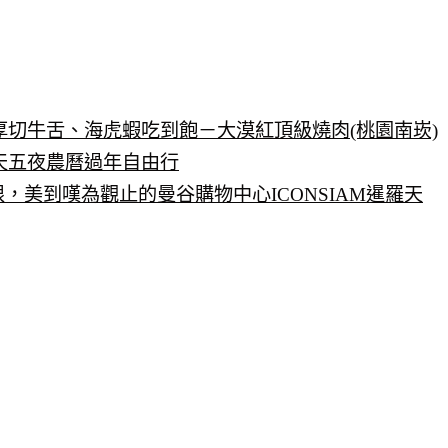
切牛舌、海虎蝦吃到飽－大漠紅頂級燒肉(桃園南崁)
天五夜農曆過年自由行
無極限，美到嘆為觀止的曼谷購物中心ICONSIAM暹羅天