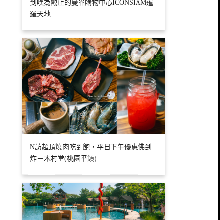
到嘆為觀止的曼谷購物中心ICONSIAM暹
羅天地
N訪超頂燒肉吃到飽，平日下午優惠佛到
炸－木村堂(桃園平鎮)