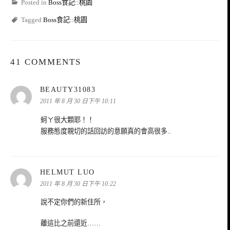
Posted in
Boss食記::桃園
Tagged
Boss食記::桃園
41 COMMENTS
表
BEAUTY31083
示:
2011 年 8 月 30 日下午 10:11
蚵ㄚ很大顆耶！！
服務態度親切的話回訪的意願真的會高很多..
表
HELMUT LUO
示:
2011 年 8 月 30 日下午 10:22
說不定你們的新住所，
離這比之前還近……