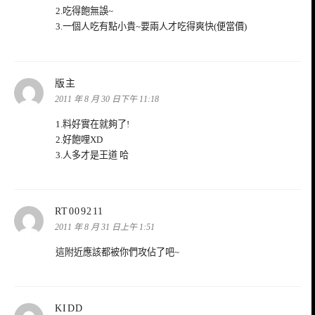
2.吃得飽無誤~
3.一個人吃有點小貴~要兩人才吃得爽快(便當價)
表
版主
示:
2011 年 8 月 30 日下午 11:18
1.料好實在就夠了!
2.好飽哩XD
3.人多才是王道 哈
表
RT009211
示:
2011 年 8 月 31 日上午 1:51
這附近應該都被你們攻佔了吧~
表
KIDD