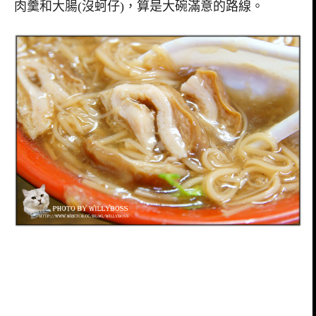
肉羹和大腸(沒蚵仔)，算是大碗滿意的路線。