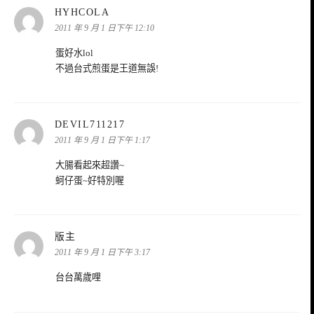
表
HYHCOLA
示:
2011 年 9 月 1 日下午 12:10
蛋好水lol
不過台式煎蛋是王道無誤!
表
DEVIL711217
示:
2011 年 9 月 1 日下午 1:17
大腸看起來超讚~
蚵仔蛋~好特別喔
表
版主
示:
2011 年 9 月 1 日下午 3:17
台台萬歲哩