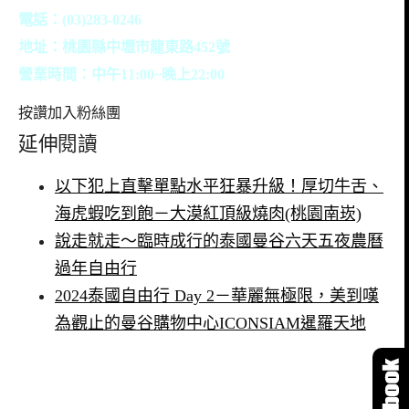
電話：(03)283-0246
地址：桃園縣中壢市龍東路452號
營業時間：中午11:00~晚上22:00
按讚加入粉絲團
延伸閱讀
以下犯上直擊單點水平狂暴升級！厚切牛舌、
海虎蝦吃到飽－大漠紅頂級燒肉(桃園南崁)
說走就走～臨時成行的泰國曼谷六天五夜農曆
過年自由行
2024泰國自由行 Day 2－華麗無極限，美到嘆
為觀止的曼谷購物中心ICONSIAM暹羅天地