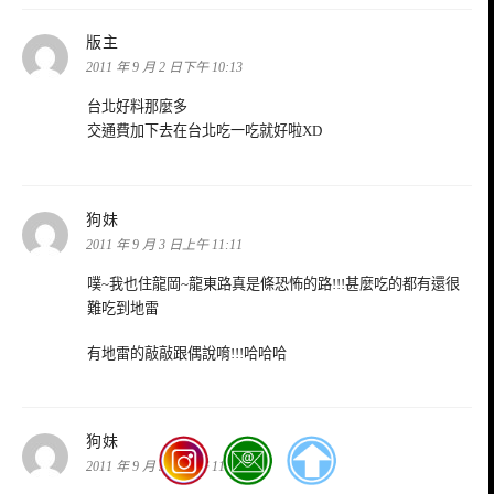
表
版主
示:
2011 年 9 月 2 日下午 10:13
台北好料那麼多
交通費加下去在台北吃一吃就好啦XD
表
狗妹
示:
2011 年 9 月 3 日上午 11:11
噗~我也住龍岡~龍東路真是條恐怖的路!!!甚麼吃的都有還很
難吃到地雷
有地雷的敲敲跟偶說唷!!!哈哈哈
表
狗妹
示:
2011 年 9 月 3 日上午 11:13