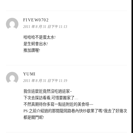
表
FIVEW0702
示:
2011 年 8 月 31 日下午 11:13
哈哈哈不是蛋太水!
是生蚵會出水!
推加讚喔!
表
YUMI
示:
2011 年 8 月 31 日下午 11:19
我住這麼近竟然沒吃過這家~
下次去探訪看看,可惜要搬家了…
不然真期待你多寫一點這附近的美食呀~~
PS:之前介紹過的那間龍岡路巷內快炒歇業了嗎?我去了好幾次
都是關門呢!