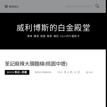
Skip
MENU
to
content
威利博斯的白金殿堂
美食 攝影 旅遊 電影 電玩 AKA內行貓奴才
荃記麻辣大腸麵線(桃園中壢)
BOSS食記::桃園
WILLYBOSS
2011 年 8 月 30 日
41