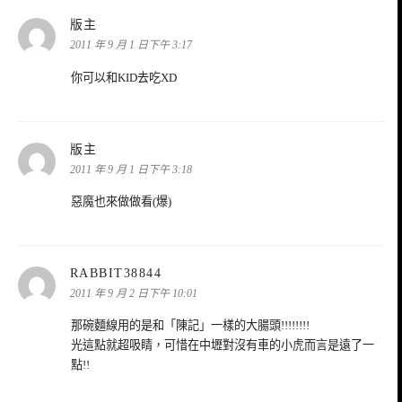
表
版主
示:
2011 年 9 月 1 日下午 3:17
你可以和KID去吃XD
表
版主
示:
2011 年 9 月 1 日下午 3:18
惡魔也來做做看(爆)
表
RABBIT38844
示:
2011 年 9 月 2 日下午 10:01
那碗麵線用的是和「陳記」一樣的大腸頭!!!!!!!!
光這點就超吸睛，可惜在中壢對沒有車的小虎而言是遠了一
點!!