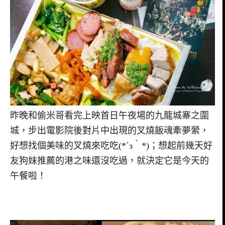
昨晚和偷米哥看完上映首日午夜場的九龍城寨之圍
城，步出電影院後對片中出現的叉燒飯魂牽夢縈，
好想找個美味的叉燒來吃吃(*´з｀*)；想起前幾天好
友狗妹推薦的港之味還沒吃過，就決定它是今天的
午餐啦！