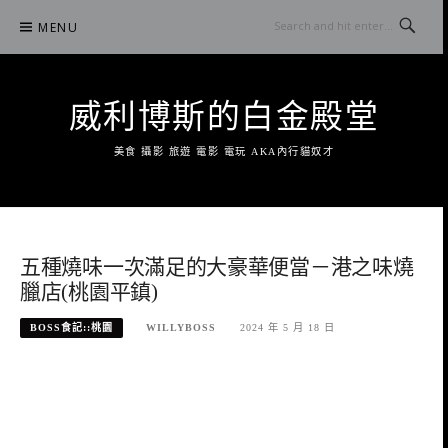
Skip
MENU
to
content
威利博斯的白金殿堂
美食 攝影 旅遊 電影 電玩 AKA內行貓奴才
五種燒味一次滿足的大豪華便當－港之味燒
臘店(桃園平鎮)
BOSS食記::桃園
WILLYBOSS
2024 年 5 月 18 日