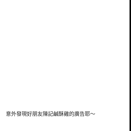
意外發現好朋友陳記鹹酥雞的廣告耶～