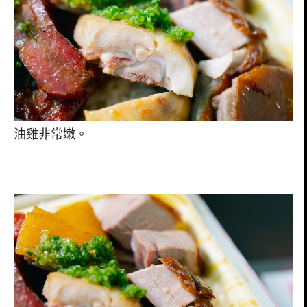
油雞非常嫩。