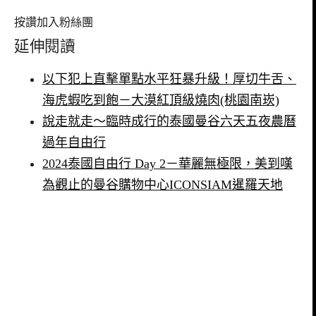
按讚加入粉絲團
延伸閱讀
以下犯上直擊單點水平狂暴升級！厚切牛舌、
海虎蝦吃到飽－大漠紅頂級燒肉(桃園南崁)
說走就走～臨時成行的泰國曼谷六天五夜農曆
過年自由行
2024泰國自由行 Day 2－華麗無極限，美到嘆
為觀止的曼谷購物中心ICONSIAM暹羅天地