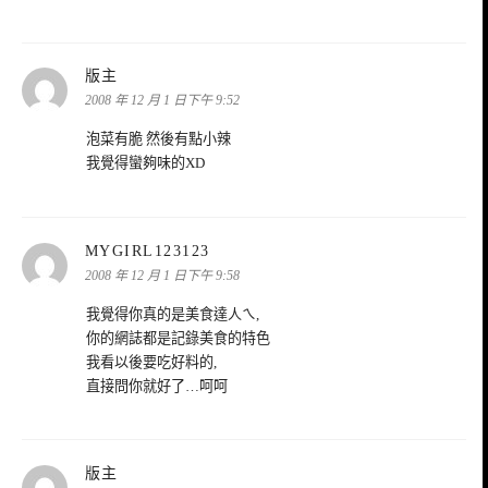
表
版主
示:
2008 年 12 月 1 日下午 9:52
泡菜有脆 然後有點小辣
我覺得蠻夠味的XD
表
MYGIRL123123
示:
2008 年 12 月 1 日下午 9:58
我覺得你真的是美食達人ㄟ,
你的網誌都是記錄美食的特色
我看以後要吃好料的,
直接問你就好了…呵呵
表
版主