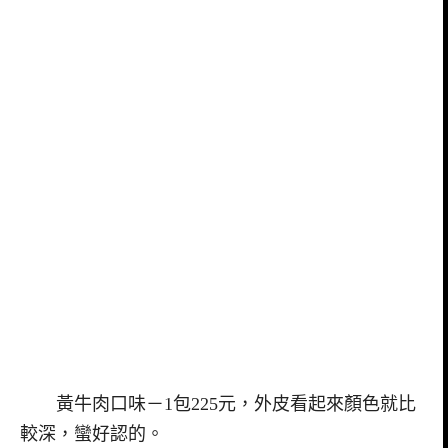
黃牛肉口味－1包225元，外皮看起來顏色就比
較深，蠻好認的。