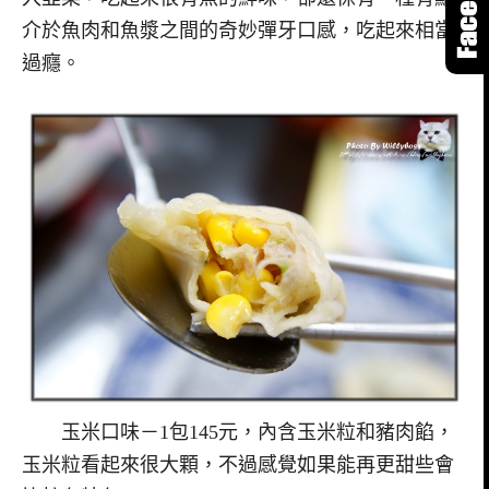
介於魚肉和魚漿之間的奇妙彈牙口感，吃起來相當
過癮。
玉米口味－1包145元，內含玉米粒和豬肉餡，
玉米粒看起來很大顆，不過感覺如果能再更甜些會