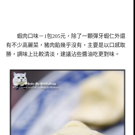
蝦肉口味－1包205元，除了一顆彈牙蝦仁外還
有不少高麗菜，豬肉餡幾乎沒有，主要是以口感取
勝，調味上比較清淡，建議沾些醬油吃更對味。