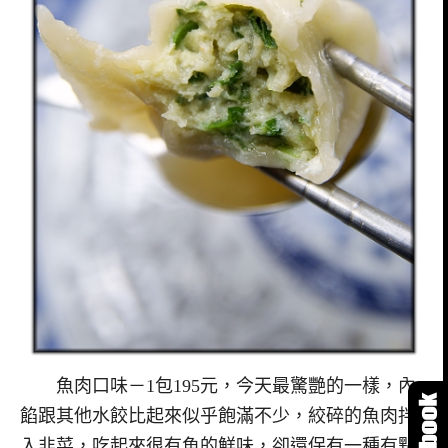
魚肉口味－1包195元，今天最驚艷的一樣，內
餡跟其他水餃比起來似乎飽滿不少，絞碎的魚肉拌
入韭菜，吃起來很有魚的鮮味，卻還保有一種有點