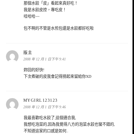
那個水餃「皮」看起來真好吃！
我是水餃皮控，專吃皮！
哇哈哈~~
包不啊的不管是水煎包還是水餃都好吃啦
表
版主
示:
2008 年 12 月 1 日下午 9:41
妳回的好快!
下次煮破的皮我會記得撈起來留給你XD
表
MYGIRL123123
示:
2008 年 12 月 1 日下午 9:46
我最喜歡吃水餃了,這個適合我,
我想吃泡菜的,因為我覺得八方的泡菜水餃也蠻不錯的,
不知道這家的口感是如何..