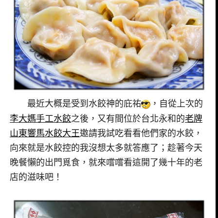
最近大概是受到水餃神的庇祐
，自從上次的
李大媽手工水餃
之後，又有間位於台北永和的
老牌
山東響馬水餃大王
邀請我試吃看看他們家的水餃，
向來就是水餃控的我沒想太多就答應了；趁著今天
晚餐懶的出門覓食，就來嚐嚐看這開了幾十年的老
店的滋味吧！