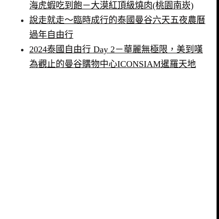
海虎蝦吃到飽－大漠紅頂級燒肉(桃園南崁)
說走就走～臨時成行的泰國曼谷六天五夜農曆
過年自由行
2024泰國自由行 Day 2－華麗無極限，美到嘆
為觀止的曼谷購物中心ICONSIAM暹羅天地