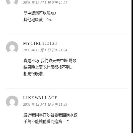
示:
2008 年 12 月 1 日下午 10:51
問中壢還可以啦XD
其他地區就…0rz
表
MYGIRL123123
示:
2008 年 12 月 1 日下午 11:04
真是不巧..我們昨天去中壢,鶯歌
結果晚上要吃什麼都找不到…
相見恨晚啦..
表
LIKEWALLACE
示:
2008 年 12 月 1 日下午 11:39
最近我同事在吵著要我團購水餃
千萬不能讓他看到這篇= ="