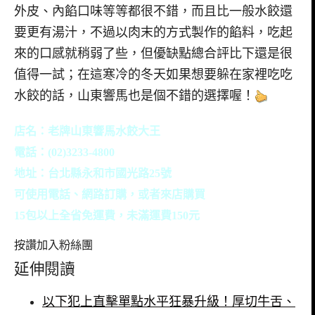
外皮、內餡口味等等都很不錯，而且比一般水餃還
要更有湯汁，不過以肉末的方式製作的餡料，吃起
來的口感就稍弱了些，但優缺點總合評比下還是很
值得一試；在這寒冷的冬天如果想要躲在家裡吃吃
水餃的話，山東響馬也是個不錯的選擇喔！
店名：老牌山東響馬水餃大王
電話：(02)3233-4800
地址：台北縣永和市國光路25號
可使用電話、網路訂購，或者來店購買
15包以上全省免運費，未滿運費150元
按讚加入粉絲團
延伸閱讀
以下犯上直擊單點水平狂暴升級！厚切牛舌、