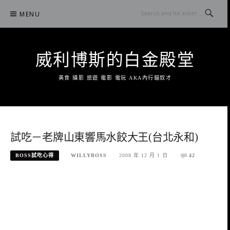
Skip
MENU
to
content
威利博斯的白金殿堂
美食 攝影 旅遊 電影 電玩 AKA內行貓奴才
試吃－老牌山東響馬水餃大王(台北永和)
BOSS試吃心得
WILLYBOSS
2008 年 12 月 1 日
42