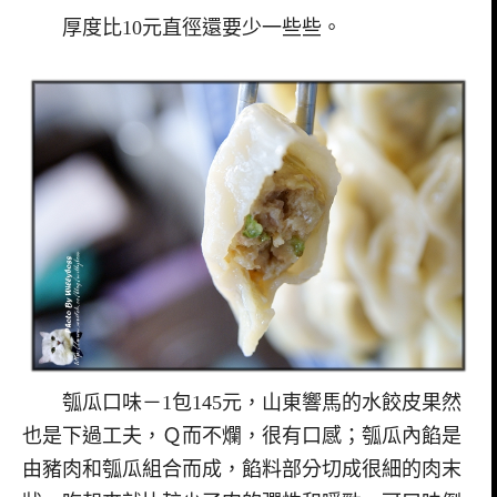
厚度比10元直徑還要少一些些。
瓠瓜口味－1包145元，山東響馬的水餃皮果然
也是下過工夫，Ｑ而不爛，很有口感；瓠瓜內餡是
由豬肉和瓠瓜組合而成，餡料部分切成很細的肉末