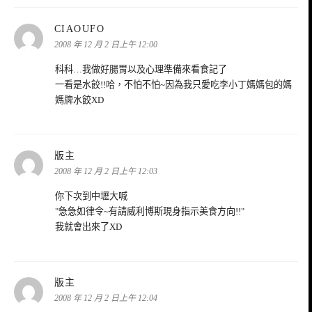
表
CIAOUFO
示:
2008 年 12 月 2 日上午 12:00
科科…我做好腸胃以及心理準備來看食記了
一看是水餃!!哈，不怕不怕~因為我只愛吃李小丁媽媽包的媽
媽牌水餃XD
表
版主
示:
2008 年 12 月 2 日上午 12:03
你下次到中壢大喊
"急急如律令~有請威利博斯現身指示美食方向!!"
我就會出來了XD
表
版主
示:
2008 年 12 月 2 日上午 12:04