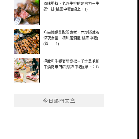
原味堅持，老派牛排的硬實力－牛
篷牛排(桃園中壢)(線上：1)
吃串燒還能配關東煮，內壢隱藏版
深夜食堂－栢川居酒屋(桃園中壢)
(線上：1)
極致和牛饗宴新高標－千焠黑毛和
牛燒肉專門店(桃園中壢)(線上：1)
今日熱門文章