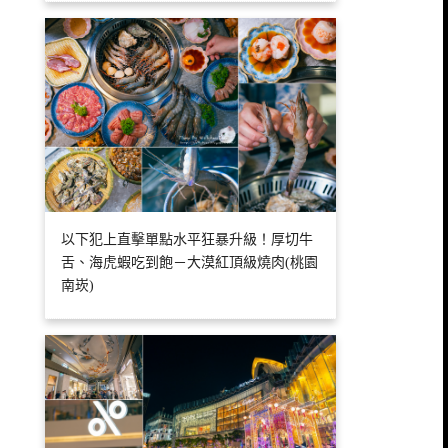
以下犯上直擊單點水平狂暴升級！厚切牛
舌、海虎蝦吃到飽－大漠紅頂級燒肉(桃園
南崁)