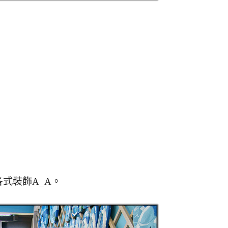
式裝飾A_A。