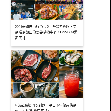
2024泰國自由行 Day 2－華麗無極限，美
到嘆為觀止的曼谷購物中心ICONSIAM暹
羅天地
N訪超頂燒肉吃到飽，平日下午優惠佛到
炸－木村堂(桃園平鎮)