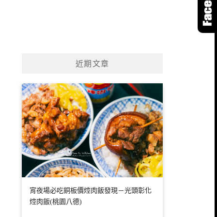
近期文章
宵夜場必吃銅板價焢肉飯發現－光頭彰化
焢肉飯(桃園八德)