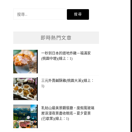
搜
尋
關
鍵
即時熱門文章
字:
一秒到日本的道地炸雞－福滿家
(桃園中壢)(線上：1)
三元外賣鹹酥雞(桃園大溪)(線上：
1)
乳姑山最美景觀餐廳，度假風玻璃
屋浪漫夜景盡收眼底－夏夕夏景
(已歇業)(線上：1)