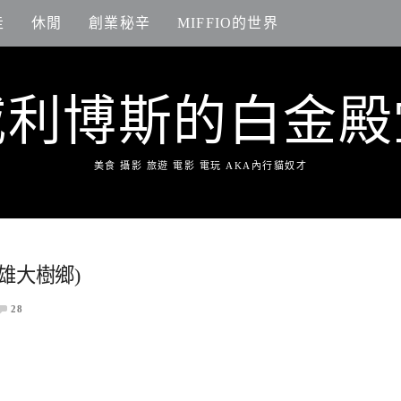
走
休閒
創業秘辛
MIFFIO的世界
威利博斯的白金殿
美食 攝影 旅遊 電影 電玩 AKA內行貓奴才
雄大樹鄉)
28