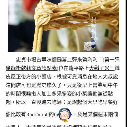
忠貞市場古早味麵攤第二彈來勢洶洶！(
第一彈
後龍街乾麵文章請點我
)位在龍平路上
大鬍子米干
鐵
皮屋正後方的小麵店，根據可靠消息在地人
大叔
說
這間店可也是歷史悠久了，只是從早上營業到中午
的時間很難揪人加上多采多姿的小菜讓他無從點
起，所以一直沒進去吃過；是說起個大早吃早餐好
像比較有Rock'n roll的fu
，於是某個週末兩個