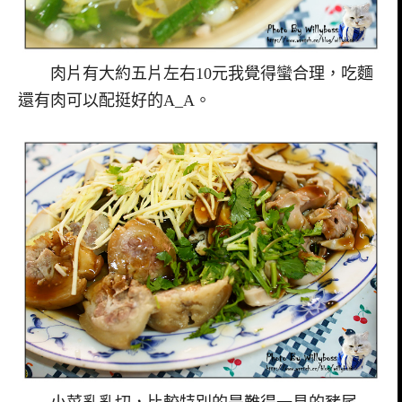
肉片有大約五片左右10元我覺得蠻合理，吃麵
還有肉可以配挺好的A_A。