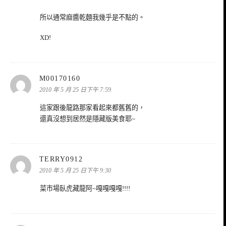
所以通常麻醬乾麵我幾乎是不點的。
XD!
表
M00170160
示:
2010 年 5 月 25 日下午 7:59
這家跟後龍路那家看起來都舊舊的，
還真沒想到居然是隱藏版美食耶~
表
TERRY0912
示:
2010 年 5 月 25 日下午 9:30
菜市場臥虎藏龍阿~嘎嘎嘎嘎!!!!