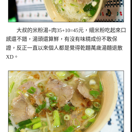
大叔的米粉湯+肉35+10=45元，細米粉吃起來口
感還不錯，湯頭還算鮮，有沒有味精成份不敢保
證，反正一直以來個人都是覺得乾麵萬歲湯麵退散
XD。