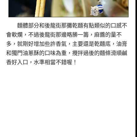
麵體部分和後龍街那攤乾麵有點類似的口感不
會軟爛，不過後龍街那邊略勝一籌，麻醬的量不
多，就剛好增加些許香氣，主要還是乾麵底，油膏
和獨門油蔥酥的口味為重，攪拌過後的麵條滑順鹹
香好入口，水準相當不錯喔！