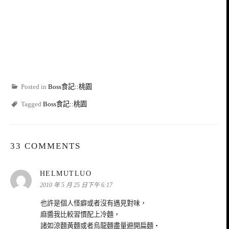
Posted in
Boss食記::桃園
Tagged
Boss食記::桃園
33 COMMENTS
表
HELMUTLUO
示:
2010 年 5 月 25 日下午 6:17
也許是個人怪癖或者沒有遇見對味，
麻醬我比較習慣配上冷麵，
諸如涼麵黃麵或者烏龍麵盡量避開扁麵‧