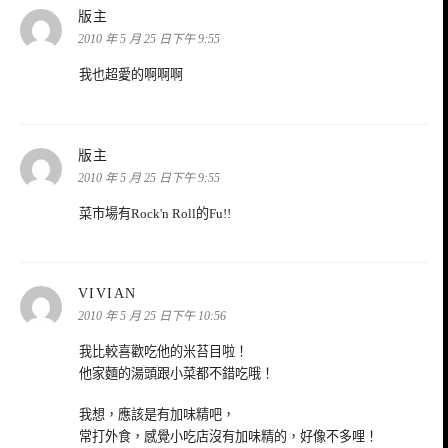
表
版主
示:
2010 年 5 月 25 日下午 9:55
我也超愛的啊啊啊
表
版主
示:
2010 年 5 月 25 日下午 9:55
菜市場有Rock'n Roll的Fu!!
表
VIVIAN
示:
2010 年 5 月 25 日下午 10:56
我比較喜歡吃他的米苔目啦！
他家麵的湯頭跟小菜都不錯吃哦！
我想，應該是有加味精吧，
常打外食，感覺小吃店沒有加味精的，好像不多哩！