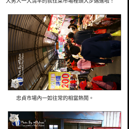
大男人一大清早的就往菜市場裡頭大步邁進啦！
忠貞市場內一如往常的相當熱鬧。