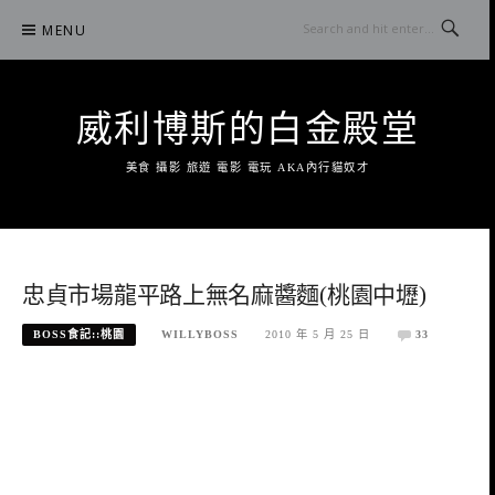
Skip
MENU
to
content
威利博斯的白金殿堂
美食 攝影 旅遊 電影 電玩 AKA內行貓奴才
忠貞市場龍平路上無名麻醬麵(桃園中壢)
BOSS食記::桃園
WILLYBOSS
2010 年 5 月 25 日
33