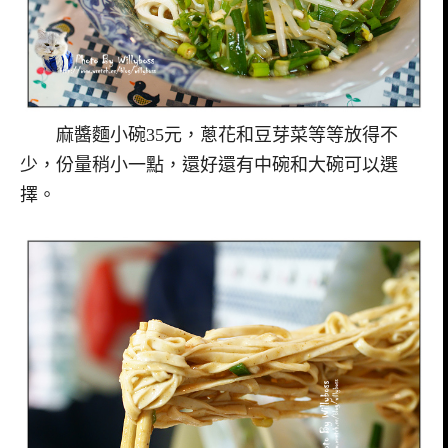
麻醬麵小碗35元，蔥花和豆芽菜等等放得不
少，份量稍小一點，還好還有中碗和大碗可以選
擇。