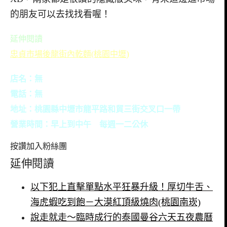
的朋友可以去找找看喔！
延伸閱讀
)
忠貞市場後龍街內乾麵(桃園
中壢
店名：無
電話：無
地址：桃園縣中壢市龍平路和貿三街交叉口一帶
營業時間：早上到中午 每週一二公休
按讚加入粉絲團
延伸閱讀
以下犯上直擊單點水平狂暴升級！厚切牛舌、
海虎蝦吃到飽－大漠紅頂級燒肉(桃園南崁)
說走就走～臨時成行的泰國曼谷六天五夜農曆