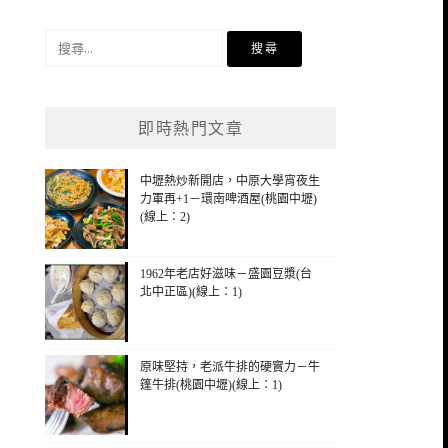
搜
尋
關
鍵
即時熱門文章
字:
中壢熱炒新開店，中原大學宵夜生
力軍再+1－環南啤酒屋(桃園中壢)
(線上：2)
1962年老店好滋味－盛園豆漿(台
北中正區)(線上：1)
原味堅持，老派牛排的硬實力－牛
篷牛排(桃園中壢)(線上：1)