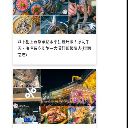
以下犯上直擊單點水平狂暴升級！厚切牛
舌、海虎蝦吃到飽－大漠紅頂級燒肉(桃園
南崁)