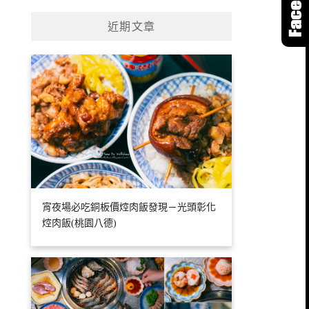
近期文章
宵夜場必吃銅板價焢肉飯發現－光頭彰化
焢肉飯(桃園八德)