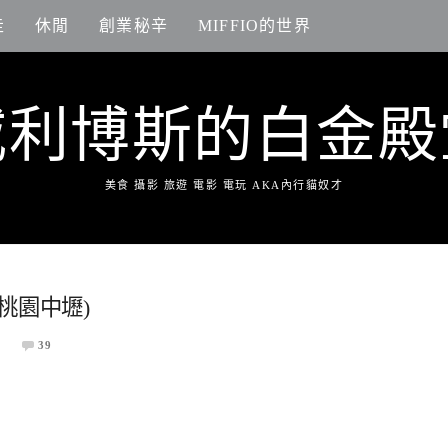
走
休閒
創業秘辛
MIFFIO的世界
威利博斯的白金殿
美食 攝影 旅遊 電影 電玩 AKA內行貓奴才
桃園中壢)
39