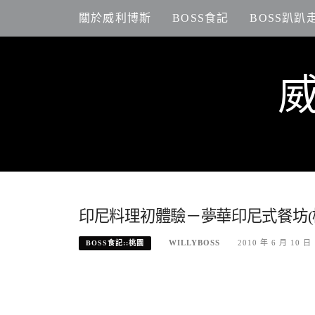
Skip
關於威利博斯
BOSS食記
BOSS趴趴
to
content
印尼料理初體驗－夢華印尼式餐坊(
WILLYBOSS
2010 年 6 月 10 日
BOSS食記::桃園