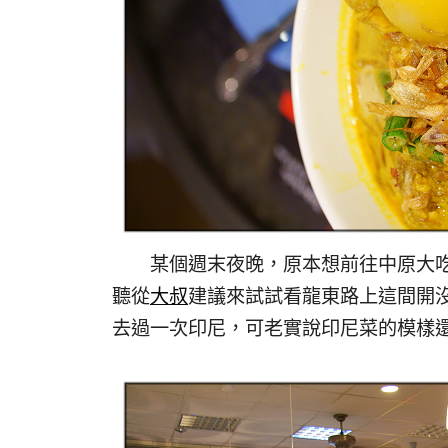
某個週末夜晚，原本想前往中原大吃
聽從
大叔
建議來試試看龍東路上這間開
去過一次印尼，可老實說印尼菜的模樣還