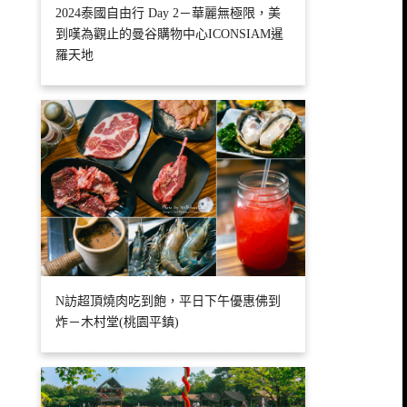
2024泰國自由行 Day 2－華麗無極限，美
到嘆為觀止的曼谷購物中心ICONSIAM暹
羅天地
N訪超頂燒肉吃到飽，平日下午優惠佛到
炸－木村堂(桃園平鎮)