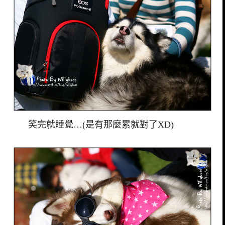
笑完就睡覺…(是有那麼累就對了XD)