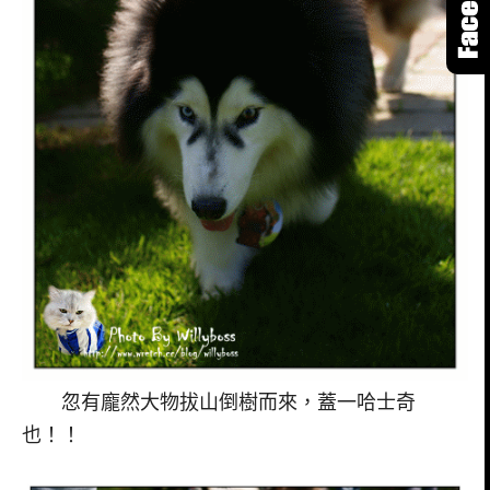
忽有龐然大物拔山倒樹而來，蓋一哈士奇
也！！