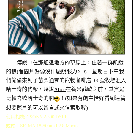
傳說中在那遙遠地方的草原上，住著一群飢餓
的狼(看圖片好像沒什麼說服力XD)…星期日下午我
們偷偷來到了苗栗通霄的寵物咖啡店100號牧場混入
哈士奇的狗聚，聽說
Alice
在養米菲歐之前，其實是
比較喜歡哈士奇的啊
！(如果有飼主恰好看到這篇
想要照片的可以留言或來信索取喔)
使用相機：SONY A300 DSLR
鏡頭：SIGMA 18-50mm F2.8 Macro