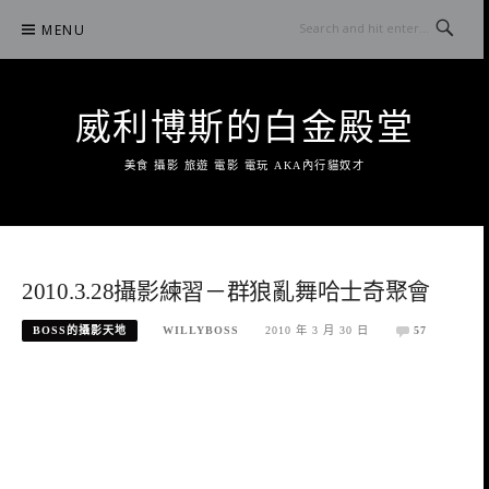
Skip
MENU
to
content
威利博斯的白金殿堂
美食 攝影 旅遊 電影 電玩 AKA內行貓奴才
2010.3.28攝影練習－群狼亂舞哈士奇聚會
BOSS的攝影天地
WILLYBOSS
2010 年 3 月 30 日
57