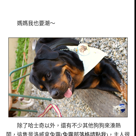
媽媽我也要潮～
除了哈士奇以外，還有不少其他狗狗來湊熱
鬧，這隻是洛威拿兔露(
兔露部落格請點我
)，主人很