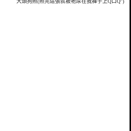
大頭狗照(照完這張就被牠尿在我褲子上Q口Q")