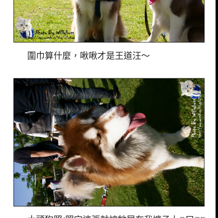
圍巾算什麼，啾啾才是王道汪～