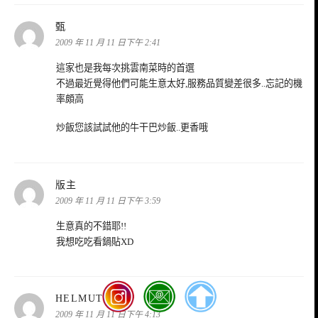
表
甄
示:
2009 年 11 月 11 日下午 2:41
這家也是我每次挑雲南菜時的首選
不過最近覺得他們可能生意太好,服務品質變差很多..忘記的機
率頗高
炒飯您該試試他的牛干巴炒飯..更香哦
表
版主
示:
2009 年 11 月 11 日下午 3:59
生意真的不錯耶!!
我想吃吃看鍋貼XD
表
HELMUTLUO
示:
2009 年 11 月 11 日下午 4:13