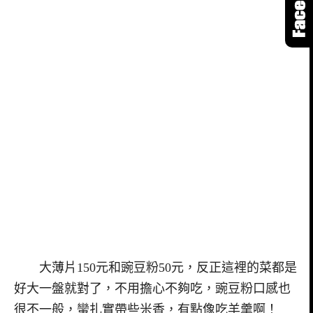
大薄片150元和豌豆粉50元，反正這裡的菜都是
好大一盤就對了，不用擔心不夠吃，豌豆粉口感也
很不一般，蠻扎實帶些米香，有點像吃羊羹啊！