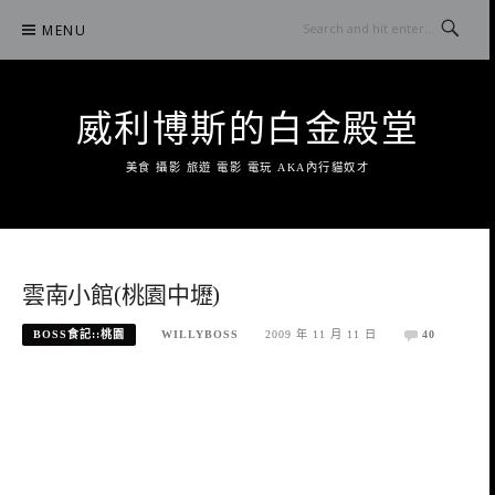
Skip
MENU
to
content
威利博斯的白金殿堂
美食 攝影 旅遊 電影 電玩 AKA內行貓奴才
雲南小館(桃園中壢)
BOSS食記::桃園
WILLYBOSS
2009 年 11 月 11 日
40