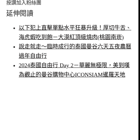
按讚加入粉絲團
延伸閱讀
以下犯上直擊單點水平狂暴升級！厚切牛舌、
海虎蝦吃到飽－大漠紅頂級燒肉(桃園南崁)
說走就走～臨時成行的泰國曼谷六天五夜農曆
過年自由行
2024泰國自由行 Day 2－華麗無極限，美到嘆
為觀止的曼谷購物中心ICONSIAM暹羅天地