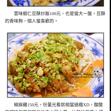
雲味蝦仁豆酥炒飯100元，也是蠻大一盤，豆酥
的香味夠，個人蠻喜歡的。
椒麻雞150元，份量光看就相當過癮XD，酸酸