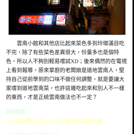
雲南小館和其他店比起來菜色多到玲瑯滿目吃
不完，除了有些菜色差異很大，份量多也是個特
色，所以人不夠別輕易嚐試XD；後來偶然的在電視
上看到報導，原來掌廚的老闆娘是道地雲南人，堅
持自己從前學到的口味不做任何調整，就是要讓大
家嚐到道地雲南菜，也許這邊吃起來和別人不一樣
的東西，才是正統雲南做法也不一定？
延伸閱讀
＊～娃の繽紛人生～＊－[中壢] 龍岡 雲南小館