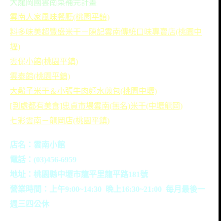
大龍岡國雲南菜補完計畫
雲南人家風味餐廳(桃園平鎮)
料多味美超豐盛米干－陳記雲南傳統口味專賣店(桃園中
壢)
雲保小館(桃園平鎮)
雲泰館(桃園平鎮)
大鬍子米干＆小張牛肉麵水煎包(桃園中壢)
[到處都有美食]忠貞市場雲南(無名)米干(中壢龍岡)
七彩雲南－龍岡店(桃園平鎮)
店名：雲南小館
電話：(03)456-6959
地址：桃園縣中壢市龍平里龍平路181號
營業時間：上午9:00~14:30 晚上16:30~21:00 每月最後一
週三四公休