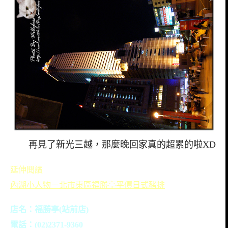
再見了新光三越，那麼晚回家真的超累的啦XD
延伸閱讀
內湖小人物－北市東區福勝亭平價日式豬排
店名：福勝亭(站前店)
電話：(02)2371-9360