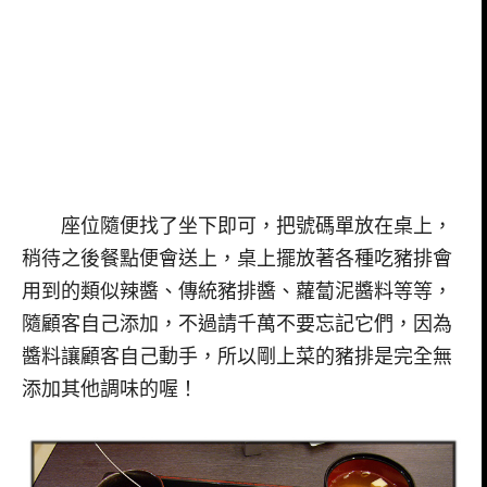
座位隨便找了坐下即可，把號碼單放在桌上，
稍待之後餐點便會送上，桌上擺放著各種吃豬排會
用到的類似辣醬、傳統豬排醬、蘿蔔泥醬料等等，
隨顧客自己添加，不過請千萬不要忘記它們，因為
醬料讓顧客自己動手，所以剛上菜的豬排是完全無
添加其他調味的喔！