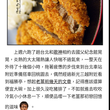
上週六跑了趟台北和
歌神
相約去國父紀念館晃
晃，炎熱的大太陽熱讓人快喘不過氣來，一整天在
外待了十幾個小時，拖著疲憊的步伐來到台北車站
附近準備搭車回桃園去，偶然經過新光三越附近看
到福勝亭，想起
老薑前幾天的文章
，記得應該還算
便宜大碗，加上很久沒吃豬排了，不如就進去吹吹
冷氣小小休息一下，順便品嚐一下老薑那初戀回憶
的滋味
。