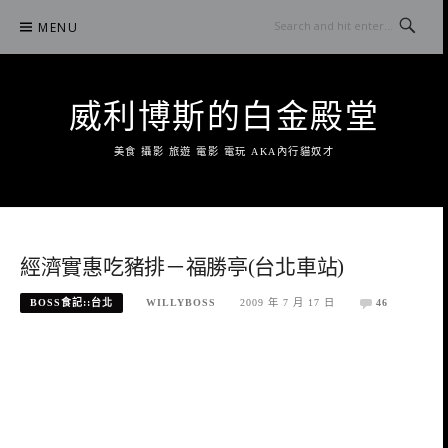
Skip
MENU
to
content
威利博斯的白金殿堂
美食 攝影 旅遊 電影 電玩 AKA內行貓奴才
經濟實惠吃豬排－福勝亭(台北車站)
BOSS食記::台北
WILLYBOSS
2009 年 7 月 17 日
46