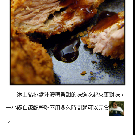
淋上豬排醬汁濃稠帶甜的味道吃起來更對味，
一小碗白飯配著吃不用多久時間就可以完食
。