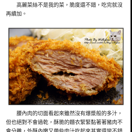
高麗菜絲不是我的菜，脆度還不錯，吃完就沒
再續加。
腰內肉的切面看起來雖然沒有爆漿般的多汁，
但也絕對不會過乾，酥脆的麵衣緊緊黏著著豬肉不
會分離，外酥內嫩又帶些肉汁吃起來其實還蠻不錯