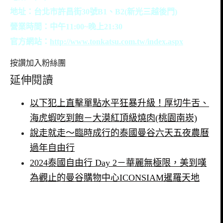
地址：台北市許昌街30號B1、B2(新光三越後門)
營業時間：中午11:00~晚上21:30
官方網站：
http://www.tonkatsu.com.tw/index.aspx
按讚加入粉絲團
延伸閱讀
以下犯上直擊單點水平狂暴升級！厚切牛舌、
海虎蝦吃到飽－大漠紅頂級燒肉(桃園南崁)
說走就走～臨時成行的泰國曼谷六天五夜農曆
過年自由行
2024泰國自由行 Day 2－華麗無極限，美到嘆
為觀止的曼谷購物中心ICONSIAM暹羅天地