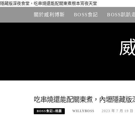
隱藏版深夜食堂，吃串燒還能配關東煮根本宵夜天堂
Skip
關於威利博斯
BOSS食記
BOSS趴趴
to
content
吃串燒還能配關東煮，內壢隱藏版深
WILLYBOSS
2023 年 7 月 19 日
BOSS食記::桃園