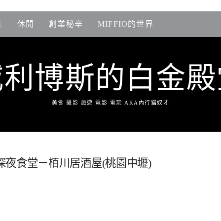
走
休閒
創業秘辛
MIFFIO的世界
威利博斯的白金殿
美食 攝影 旅遊 電影 電玩 AKA內行貓奴才
夜食堂－栢川居酒屋(桃園中壢)