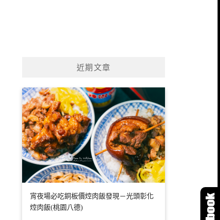
近期文章
宵夜場必吃銅板價焢肉飯發現－光頭彰化
焢肉飯(桃園八德)