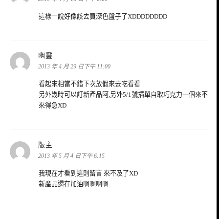
這樣一說好像該去買深色盤子了XDDDDDDDD
表
幽靈
示:
2013 年 4 月 29 日下午 11:00
看起來相當不錯下次放假來去吃看看
另外幾時可以訂新產品阿,另外5/1號插單自取巧克力一個來不
來得急XD
表
版主
示:
2013 年 5 月 4 日下午 6:15
我現在才看到這則留言 來不及了XD
新產品還在加油啊啊啊啊