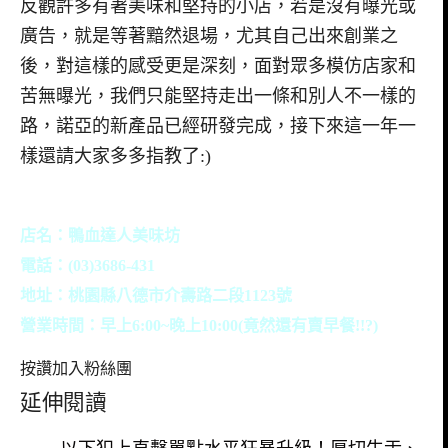
反觀許多有著美味和堅持的小店，若是沒有曝光或
廣告，就是等著黯然退場，尤其自己出來創業之
後，對這樣的感受更是深刻，面對眾多模仿店家和
苦無曝光，我們只能堅持走出一條和別人不一樣的
路，諾亞的新產品已經研發完成，接下來這一年一
樣還請大家多多指教了:)
店名：鴨血達人美味坊
電話：(03)3686-431
地址：桃園縣八德市介壽路二段1123號
營業時間：早上6:00~晚上10:00(竟然還有賣早餐!!?)
按讚加入粉絲團
延伸閱讀