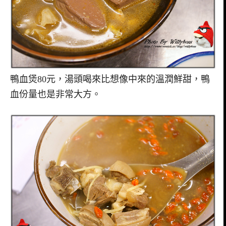
鴨血煲80元，湯頭喝來比想像中來的溫潤鮮甜，鴨
血份量也是非常大方。