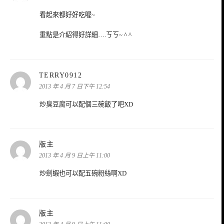
看起來都好好吃喔~
重點是介紹得好詳細….ㄎㄎ~ ^ ^
表
TERRY0912
示:
2013 年 4 月 7 日下午 12:54
炒臭豆腐可以配個三碗飯了吧XD
表
版主
示:
2013 年 4 月 9 日上午 11:00
炒劍蝦也可以配五碗粉絲啊XD
表
版主
示: