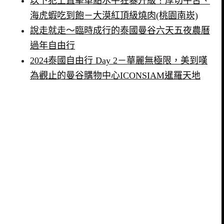
以下犯上直擊單點水平狂暴升級！厚切牛舌、
海虎蝦吃到飽－大漠紅頂級燒肉(桃園南崁)
說走就走～臨時成行的泰國曼谷六天五夜農曆
過年自由行
2024泰國自由行 Day 2－華麗無極限，美到嘆
為觀止的曼谷購物中心ICONSIAM暹羅天地