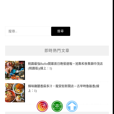
搜
尋
關
鍵
即時熱門文章
字:
桃園最強Buffet開幕首日晚餐速報－旭集和食集錦中茂店
(桃園區)(線上：1)
辣味雞腿香麻多汁，龍安街新開店－古早時魯飯香(線
上：1)