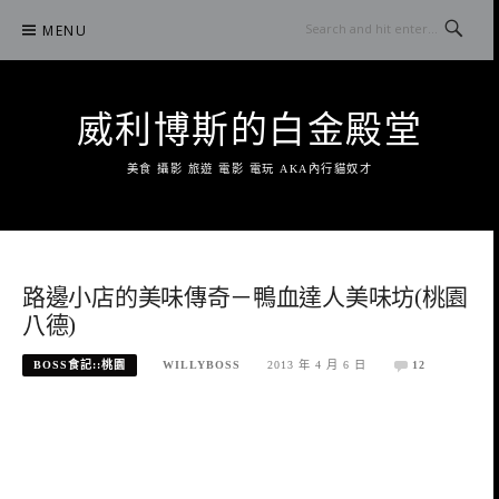
Skip
MENU
to
content
威利博斯的白金殿堂
美食 攝影 旅遊 電影 電玩 AKA內行貓奴才
路邊小店的美味傳奇－鴨血達人美味坊(桃園
八德)
BOSS食記::桃園
WILLYBOSS
2013 年 4 月 6 日
12