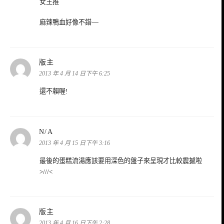
女王推
麻辣鴨血好像不錯~~
表
版主
示:
2013 年 4 月 14 日下午 6:25
還不賴喔!
表
N/A
示:
2013 年 4 月 15 日下午 3:16
最後的蛋糕流湯應該要用深色的盤子來呈現才比較震撼啦
>///<
表
版主
示:
2013 年 4 月 16 日下午 2:28