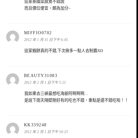
這家泰國菜感覺不錯說
而且價位便宜，頗為加分~
表
MIFFIO0702
示:
2012 年 1 月 31 日下午 6:45
這家蝦餅真的不錯,下次揪多一點人去制霸XD
表
BEAUTY31083
示:
2012 年 2 月 1 日下午 5:21
我如果去三峽最想吃海爺阿啊啊啊…
是說下雨天隔壁剛好有的吃也不錯，重點是還不錯吃啦！！
表
KK339248
示:
2012 年 2 月 1 日下午 10:23