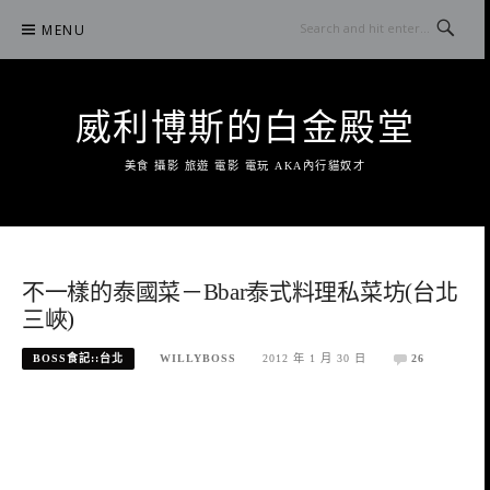
Skip
MENU
to
content
威利博斯的白金殿堂
美食 攝影 旅遊 電影 電玩 AKA內行貓奴才
不一樣的泰國菜－Bbar泰式料理私菜坊(台北
三峽)
BOSS食記::台北
WILLYBOSS
2012 年 1 月 30 日
26