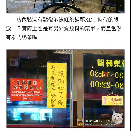
店內裝潢有點像泡沫紅茶舖耶XD！時代的眼
淚…？實際上也是有另外賣飲料的菜單，而且當然
有泰式奶茶喔！