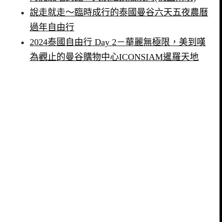
說走就走～臨時成行的泰國曼谷六天五夜農曆
過年自由行
2024泰國自由行 Day 2－華麗無極限，美到嘆
為觀止的曼谷購物中心ICONSIAM暹羅天地