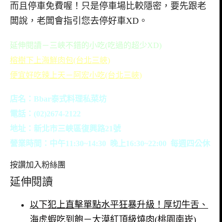
而且停車免費喔！只是停車場比較隱密，要先跟老
闆說，老闆會指引您去停好車XD。
延伸閱讀－三峽不錯的小吃(吃過的超少XD)
榕樹下上海鮮肉包(台北三峽)
便宜好吃辣上天－阿宏小吃(台北三峽)
店名：Bbar泰式料理私菜坊
電話：(02)2674-2122
地址：新北市三峽區復興路21號
營業時間：中午11:30~14:30 晚上16:30~22:00 每週四公休
按讚加入粉絲團
延伸閱讀
以下犯上直擊單點水平狂暴升級！厚切牛舌、
海虎蝦吃到飽－大漠紅頂級燒肉(桃園南崁)