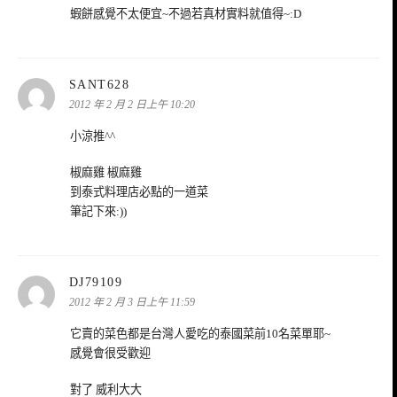
蝦餅感覺不太便宜~不過若真材實料就值得~:D
表
SANT628
示:
2012 年 2 月 2 日上午 10:20
小涼推^^
椒麻雞 椒麻雞
到泰式料理店必點的一道菜
筆記下來:))
表
DJ79109
示:
2012 年 2 月 3 日上午 11:59
它賣的菜色都是台灣人愛吃的泰國菜前10名菜單耶~
感覺會很受歡迎
對了 威利大大