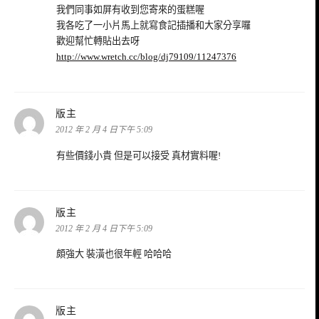
我們同事如屏有收到您寄來的蛋糕喔
我各吃了一小片馬上就寫食記插播和大家分享囉
歡迎幫忙轉貼出去呀
http://www.wretch.cc/blog/dj79109/11247376
表
版主
示:
2012 年 2 月 4 日下午 5:09
有些價錢小貴 但是可以接受 真材實料喔!
表
版主
示:
2012 年 2 月 4 日下午 5:09
頗強大 裝潢也很年輕 哈哈哈
表
版主