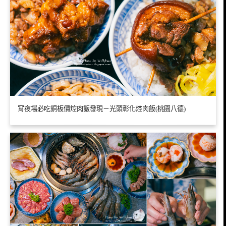
宵夜場必吃銅板價焢肉飯發現－光頭彰化焢肉飯(桃園八德)