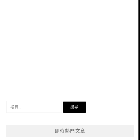
搜
尋
關
鍵
即時熱門文章
字: