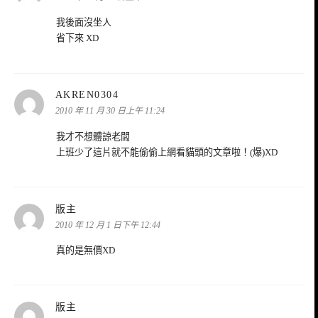
我後面沒坐人
省下來 XD
表
AKREN0304
示:
2010 年 11 月 30 日上午 11:24
我才不想體諒老闆
上班少了這片就不能偷偷上網看貓頭的文章啦！(爆)XD
表
版主
示:
2010 年 12 月 1 日下午 12:44
真的是無價XD
表
版主