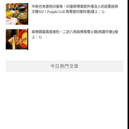
中原也有道地印度味，印度師傅掌廚外場沒人的話要說英
文喔XD！Punjabi Grill 旁賈彼印度料理(線上：1)
麻辣鍋當壽喜燒吃－二訪八角麻辣鴛鴦火鍋(桃園中壢)(線
上：1)
今日熱門文章