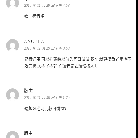
示:
2010 年 11 月 29 日下午 4:53
這…很貴吧…
表
ANGELA
示:
2010 年 11 月 29 日下午 9:53
是很好用 可以推薦給以前的同事試試 我ㄚ 就算摸魚老闆也不
敢怎樣 大不了不幹了 讓老闆去煩惱找人吧
表
版主
示:
2010 年 11 月 30 日上午 1:25
聽起來老闆比較可憐XD
表
版主