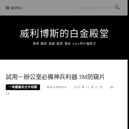
Skip
MENU
to
content
威利博斯的白金殿堂
美食 攝影 旅遊 電影 電玩 AKA內行貓奴才
試用－辦公室必備神兵利器 3M防窺片
一堆體驗和合作相關
WILLYBOSS
2010 年 11 月 29 日
14