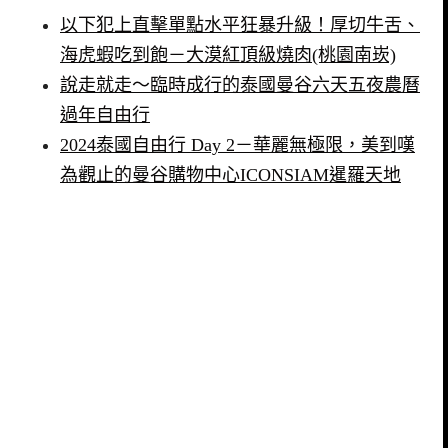
以下犯上直擊單點水平狂暴升級！厚切牛舌、
海虎蝦吃到飽－大漠紅頂級燒肉(桃園南崁)
說走就走～臨時成行的泰國曼谷六天五夜農曆
過年自由行
2024泰國自由行 Day 2－華麗無極限，美到嘆
為觀止的曼谷購物中心ICONSIAM暹羅天地