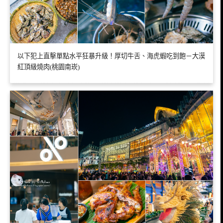
以下犯上直擊單點水平狂暴升級！厚切牛舌、海虎蝦吃到飽－大漠
紅頂級燒肉(桃園南崁)