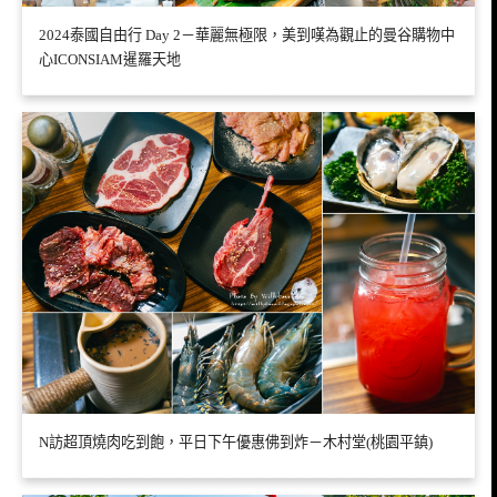
2024泰國自由行 Day 2－華麗無極限，美到嘆為觀止的曼谷購物中
心ICONSIAM暹羅天地
N訪超頂燒肉吃到飽，平日下午優惠佛到炸－木村堂(桃園平鎮)