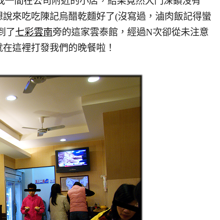
要去找一間在公司附近的小店，結果竟然大門深鎖沒有
想說來吃吃陳記烏醋乾麵好了(沒寫過，滷肉飯記得蠻
到了
七彩雲南
旁的這家雲泰館，經過N次卻從未注意
就在這裡打發我們的晚餐啦！