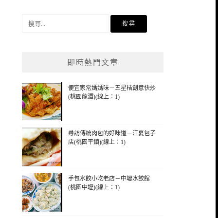
搜
尋
關
鍵
即時熱門文章
字:
便宜家常媽媽味－五星桔創意快炒
(桃園龍潭)(線上：1)
尋訪傳統肉包的好味道－江夏包子
店(桃園平鎮)(線上：1)
手包水餃小吃老店－中壢水餃館
(桃園中壢)(線上：1)