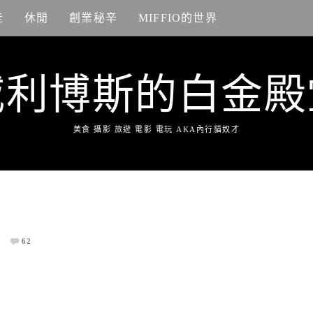
走
休閒
創業秘辛
MIFFIO的世界
威利博斯的白金殿
美食 攝影 旅遊 電影 電玩 AKA內行貓奴才
62