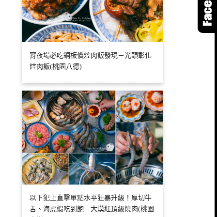
宵夜場必吃銅板價焢肉飯發現－光頭彰化
焢肉飯(桃園八德)
以下犯上直擊單點水平狂暴升級！厚切牛
舌、海虎蝦吃到飽－大漠紅頂級燒肉(桃園