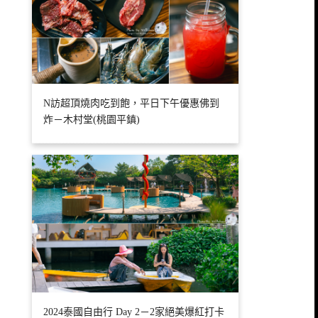
N訪超頂燒肉吃到飽，平日下午優惠佛到
炸－木村堂(桃園平鎮)
2024泰國自由行 Day 2－2家絕美爆紅打卡