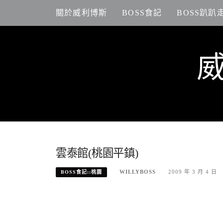
Skip
關於威利博斯
BOSS食記
BOSS趴趴
to
content
雲泰館(桃園平鎮)
WILLYBOSS
2009 年 3 月 4 日
BOSS食記::桃園