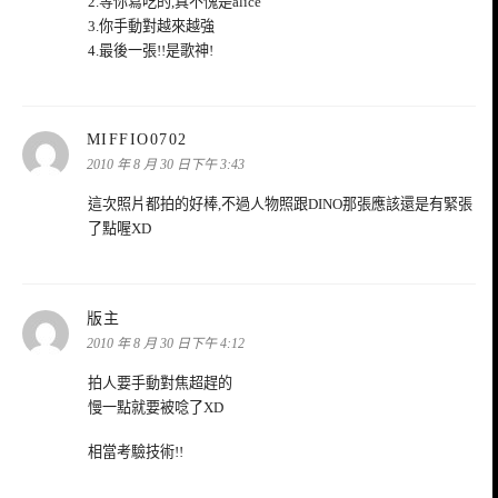
2.等你寫吃的,真不愧是alice
3.你手動對越來越強
4.最後一張!!是歌神!
表
MIFFIO0702
示:
2010 年 8 月 30 日下午 3:43
這次照片都拍的好棒,不過人物照跟DINO那張應該還是有緊張
了點喔XD
表
版主
示:
2010 年 8 月 30 日下午 4:12
拍人要手動對焦超趕的
慢一點就要被唸了XD
相當考驗技術!!