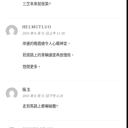
三芝本來就很美!!
表
HELMUTLUO
示:
2010 年 8 月 31 日上午 11:18
岸邊的晚霞總令人心曠神宜，
若道路上的車輛速度再放慢些，
悠閒更多。
表
版主
示:
2010 年 8 月 31 日下午 4:20
走到馬路上都嚇破膽!!