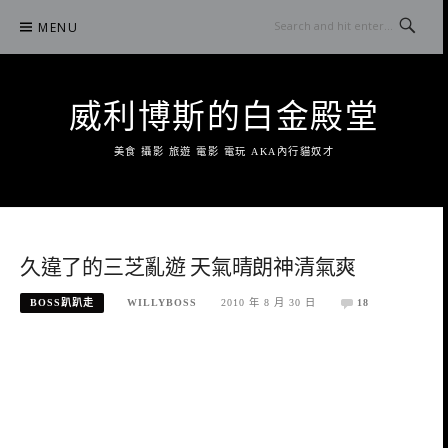
Skip
MENU
to
content
威利博斯的白金殿堂
美食 攝影 旅遊 電影 電玩 AKA內行貓奴才
久違了的三芝亂遊 天氣晴朗神清氣爽
BOSS趴趴走
WILLYBOSS
2010 年 8 月 30 日
18