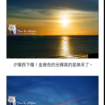
夕陽西下囉！金黃色的光輝真的是美呆了。