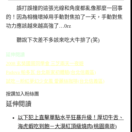
誤打誤撞的這張光線和角度都亂像那麼一回事
的！因為相機壞掉用手動對焦拍了一天，手動對焦
功力應該越來越高強了…0rz
聽說下次差不多該來吃大牛排了(笑)
延伸閱讀
2008 玄奘國貿同學會 三芝兩天一夜遊
Padova 帕多瓦 台北新家初體驗(台北信義區)
試吃－粉紅夢幻少女風 愛麗絲咖啡(台北信義區)
按讚加入粉絲團
延伸閱讀
以下犯上直擊單點水平狂暴升級！厚切牛舌、
海虎蝦吃到飽－大漠紅頂級燒肉(桃園南崁)