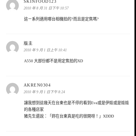
表
SKINFOOD123
示:
2010 年 8 月 31 日下午 10:57
這ㄧ系列適用哪台相機拍的?而且是定焦嗎?
表
版主
示:
2010 年 9 月 1 日上午 10:41
A550 大部份都不是用定焦拍的XD
表
AKREN0304
示:
2010 年 9 月 1 日下午 8:24
讓我想到這幾天在台東也是不停的看到Eva或是伊娃或是娃娃
的各種店家
豬先生還說：「妳在台東真是吃的很開呀！」XDDD