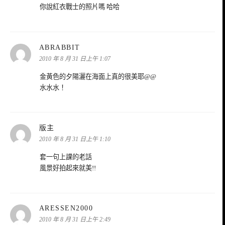
你說紅衣戰士的照片嗎 哈哈
表
ABRABBIT
示:
2010 年 8 月 31 日上午 1:07
金黃色的夕陽灑在海面上真的很美耶@@
水水水！
表
版主
示:
2010 年 8 月 31 日上午 1:10
套一句上課的老話
風景好拍起來就美!!
表
ARESSEN2000
示:
2010 年 8 月 31 日上午 2:49