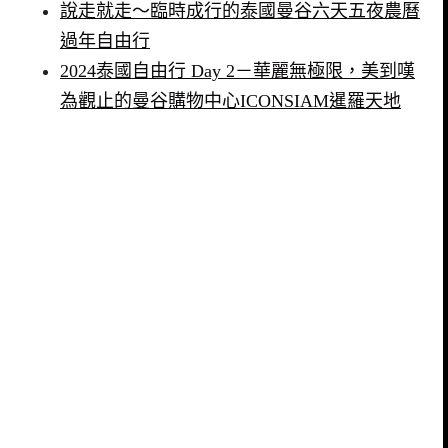
說走就走～臨時成行的泰國曼谷六天五夜農曆
過年自由行
2024泰國自由行 Day 2－華麗無極限，美到嘆
為觀止的曼谷購物中心ICONSIAM暹羅天地