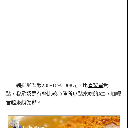
豬排咖哩飯280+10%=308元，比
喜樂屋
貴一
點，我承認是有些比較心態所以點來吃的XD，咖哩
看起來頗濃郁。