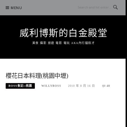
Skip
MENU
to
content
威利博斯的白金殿堂
美食 攝影 旅遊 電影 電玩 AKA內行貓奴才
櫻花日本料理(桃園中壢)
BOSS食記::桃園
WILLYBOSS
2010 年 8 月 16 日
48