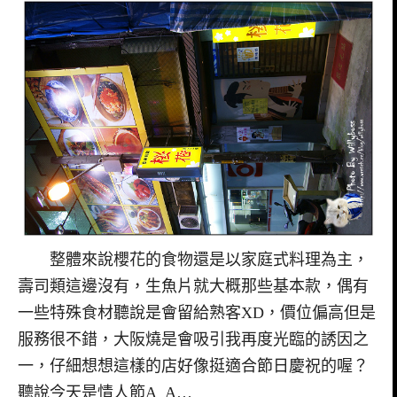
整體來說櫻花的食物還是以家庭式料理為主，
壽司類這邊沒有，生魚片就大概那些基本款，偶有
一些特殊食材聽說是會留給熟客XD，價位偏高但是
服務很不錯，大阪燒是會吸引我再度光臨的誘因之
一，仔細想想這樣的店好像挺適合節日慶祝的喔？
聽說今天是情人節A_A…