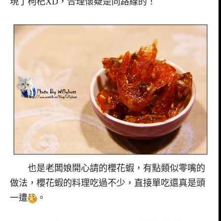
現了枸杞XD，合理懷疑是同路線的！
也是老闆娘開心請的櫻花蝦，有點類似零嘴的
做法，櫻花蝦的料理吃過不少，直接單吃還真是頭
一遭
。