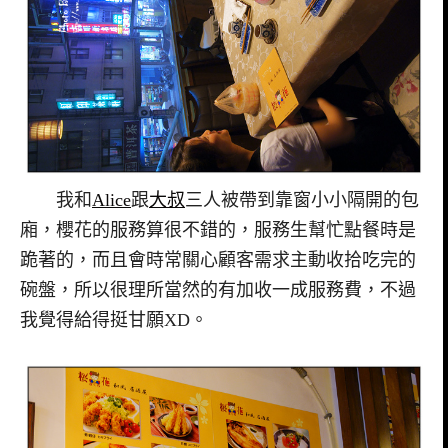
我和
Alice
跟
大叔
三人被帶到靠窗小小隔開的包
廂，櫻花的服務算很不錯的，服務生幫忙點餐時是
跪著的，而且會時常關心顧客需求主動收拾吃完的
碗盤，所以很理所當然的有加收一成服務費，不過
我覺得給得挺甘願XD。