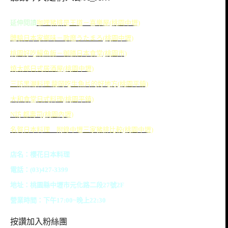
延伸閱讀
咖哩豬排是王道－喜樂屋(桃園中壢)
體驗日本家鄉味－歌麿うたまろ(桃園中壢)
桃園好吃鰻魚飯－御膳日本食堂(桃園市)
燒太郎日式居酒屋(桃園中壢)
三訪黑潮料理 龍岡吃生魚片的好地方(桃園平鎮)
大和食堂日式料理(桃園平鎮)
N訪 都壽司(桃園內壢)
名賀日本料理 附錄中壢三家豬排比較(桃園中壢)
店名：櫻花日本料理
電話：(03)427-3399
地址：桃園縣中壢市元化路二段27號2F
營業時間：下午17:00~晚上22:30
按讚加入粉絲團