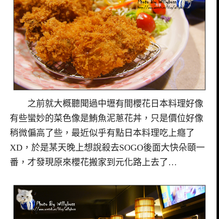
之前就大概聽聞過中壢有間櫻花日本料理好像
有些蠻妙的菜色像是鮪魚泥蔥花丼，只是價位好像
稍微偏高了些，最近似乎有點日本料理吃上癮了
XD，於是某天晚上想說殺去SOGO後面大快朵頤一
番，才發現原來櫻花搬家到元化路上去了…