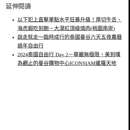
延伸閱讀
以下犯上直擊單點水平狂暴升級！厚切牛舌、
海虎蝦吃到飽－大漠紅頂級燒肉(桃園南崁)
說走就走～臨時成行的泰國曼谷六天五夜農曆
過年自由行
2024泰國自由行 Day 2－華麗無極限，美到嘆
為觀止的曼谷購物中心ICONSIAM暹羅天地