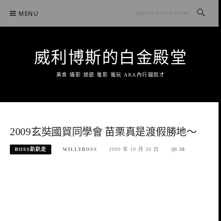
Skip
MENU
to
content
威利博斯的白金殿堂
美食 攝影 旅遊 電影 電玩 AKA內行貓奴才
2009玄奘國貿同學會 苗栗真是渡假勝地～
BOSS趴趴走
WILLYBOSS
2009 年 10 月 26 日
38