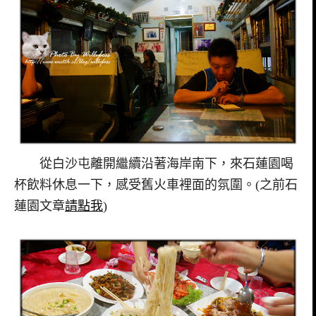
從白沙屯離開繼續沿著海岸南下，來石蓮園喝
杯飲料休息一下，感受舊火車裡面的氛圍。(之前石
蓮園文章
請點我
)