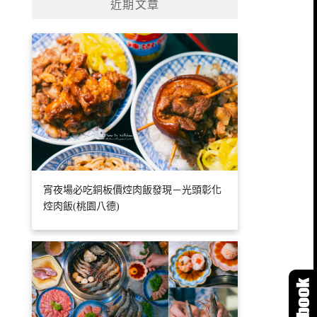
近期文章
宵夜場必吃銅板價焢肉飯發現－光頭彰化
焢肉飯(桃園八德)