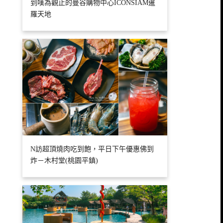
到嘆為觀止的曼谷購物中心ICONSIAM暹
羅天地
N訪超頂燒肉吃到飽，平日下午優惠佛到
炸－木村堂(桃園平鎮)