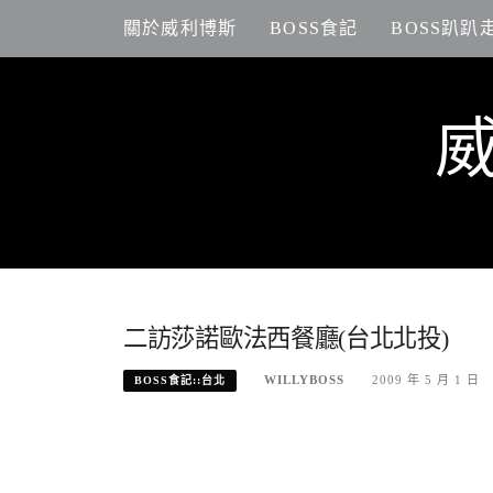
Skip
關於威利博斯
BOSS食記
BOSS趴趴
to
content
二訪莎諾歐法西餐廳(台北北投)
WILLYBOSS
2009 年 5 月 1 日
BOSS食記::台北