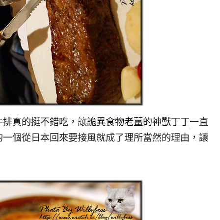
排真的挺不錯吃，讓
詭異食物老薑
的
神獸丁丁
一直
的一個從日本回來要接風就成了理所當然的理由，讓