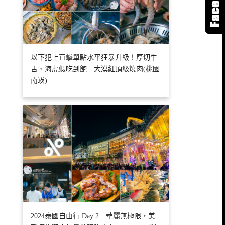
以下犯上直擊單點水平狂暴升級！厚切牛
舌、海虎蝦吃到飽－大漠紅頂級燒肉(桃園
南崁)
2024泰國自由行 Day 2－華麗無極限，美