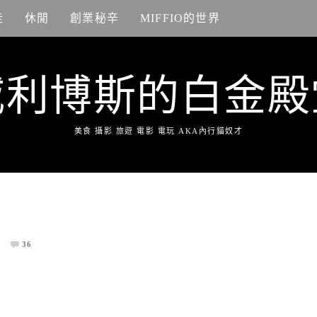
走
休閒
創業秘辛
MIFFIO的世界
威利博斯的白金殿
美食 攝影 旅遊 電影 電玩 AKA內行貓奴才
36