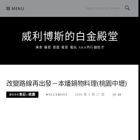
Skip
MENU
to
content
威利博斯的白金殿堂
美食 攝影 旅遊 電影 電玩 AKA內行貓奴才
改變路線再出發－本燔鍋物料理(桃園中壢)
BOSS食記::桃園
WILLYBOSS
2009 年 3 月 17 日
48