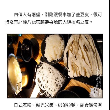
四個人有兩盤，剛剛跟餐車加了些豆皮，很可
惜沒有那種八德
嚐趣壽喜燒
的大絕招濕豆皮。
日式寬粉、越光米飯、緞帶拉麵，副食類沒有