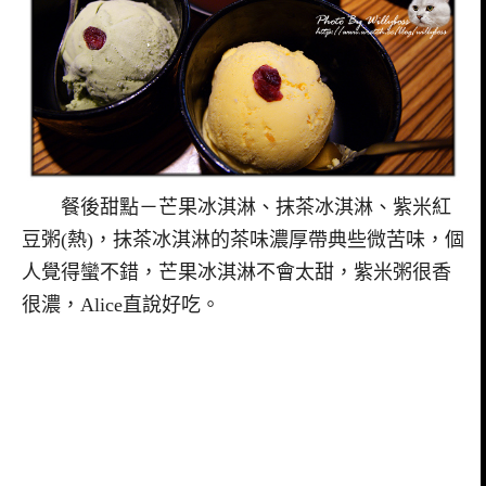
餐後甜點－芒果冰淇淋、抹茶冰淇淋、紫米紅
豆粥(熱)，抹茶冰淇淋的茶味濃厚帶典些微苦味，個
人覺得蠻不錯，芒果冰淇淋不會太甜，紫米粥很香
很濃，Alice直說好吃。