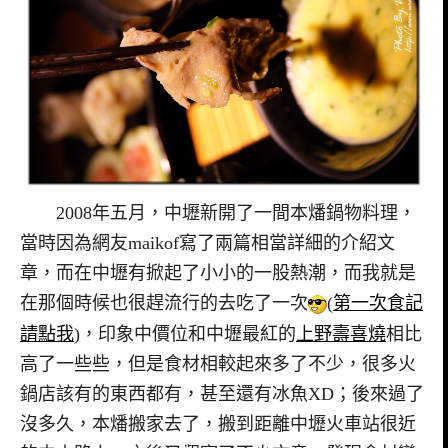
2008年五月，中壢新開了一間本燔鍋物料理，
當時因為網友maikof寫了兩篇相當詳細的介紹文
章，而在中壢有掀起了小小的一股熱潮，而我就是
在那個時候也很趕流行的去吃了一次
(
第一次食記
請點我
)，印象中價位和中壢最紅的
上野壽喜燒
相比
高了一些些，但是食材相較起來多了不少，很多火
鍋店該有的東西都有，甚至還有冰魚XD；後來過了
沒多久，本燔搬家去了，搬到距離中壢火車站很近