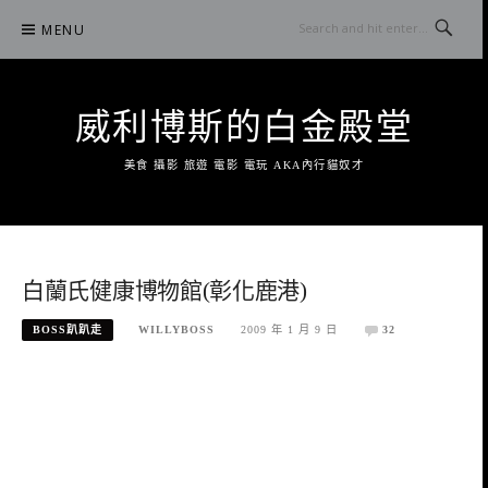
Skip
MENU
to
content
威利博斯的白金殿堂
美食 攝影 旅遊 電影 電玩 AKA內行貓奴才
白蘭氏健康博物館(彰化鹿港)
BOSS趴趴走
WILLYBOSS
2009 年 1 月 9 日
32