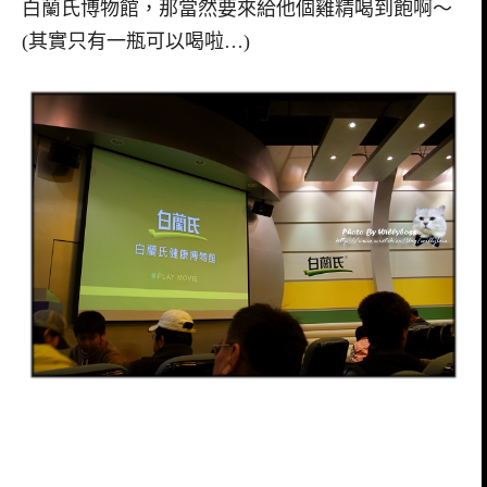
白蘭氏博物館，那當然要來給他個雞精喝到飽啊～
(其實只有一瓶可以喝啦…)