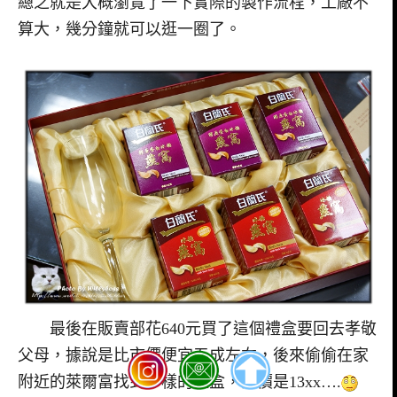
總之就是大概瀏覽了一下實際的製作流程，工廠不
算大，幾分鐘就可以逛一圈了。
最後在販賣部花640元買了這個禮盒要回去孝敬
父母，據說是比市價便宜五成左右，後來偷偷在家
附近的萊爾富找到一樣的禮盒，訂價是13xx….