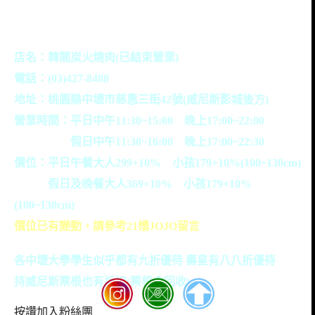
店名：韓閣炭火燒肉(已結束營業)
電話：(03)427-8488
地址：桃園縣中壢市慈惠三街42號(威尼斯影城後方)
營業時間：平日中午11:30~15:00 晚上17:00~22:00
假日中午11:30~16:00 晚上17:00~22:30
價位：平日午餐大人299+10% 小孩179+10%(100~130cm)
假日及晚餐大人369+10% 小孩179+10%
(100~130cm)
價位已有變動，請參考21樓JOJO留言
各中壢大學學生似乎都有九折優待 壽星有八八折優待
持威尼斯票根也有折扣(票根會回收)
按讚加入粉絲團