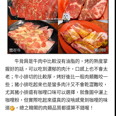
牛背肩是牛肉中比較沒有油脂的，烤的熟度掌
握好的話，可以吃到濃郁的肉汁，口感上也不會太
老；牛小排切的比較厚，烤好後比一般肉類難咬一
些；豬小排吃起來也是蠻多肉汁又不會乾澀難咬，
尤其豬小排還有咖哩口味可以選擇，就像圖中灑上
咖哩粉，但實際吃起來還真的沒啥感覺到咖哩的味
道
，總之韓閣的肉類品質都還算不錯喔！