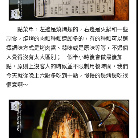
點菜單，左邊是燒烤類的，右邊是火鍋和一些
副食，燒烤的肉類種類還頗多的，有的種類可以選
擇調味方式是烤肉醬、蒜味或是原味等等，不過個
人覺得沒有太大區別；一個半小時後會做最後加
點，原則上沒客人的時候並不限制用餐時間，我們
今天就從晚上六點多吃到十點，慢慢的邊烤邊吃很
愜意啊～