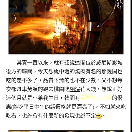
其實一直以來，就有聽說這間位於威尼斯影城
後方的韓閣，今天想說中壢的燒肉有名的那幾間也
吃的差不多了，品質下滑的也不在少數，又不想每
次都舟車勞頓的跑去桃園吃
相演
花大錢，想說正好
這個月就是小弟我生日，韓閣有
壽星打八八折
的優
惠(能吃平日中午的話價格就更漂亮了)，不如就來吃
吃看，也許會有什麼新的發現也說不定
。