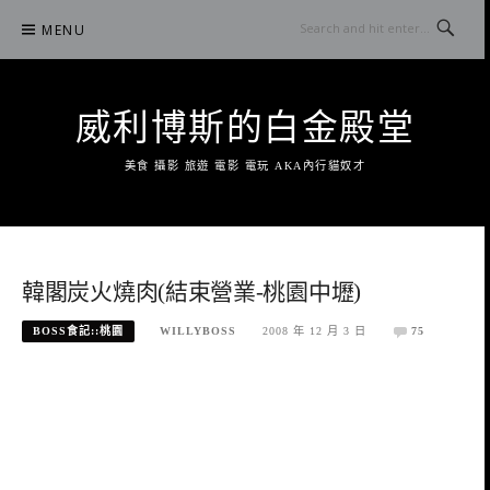
Skip
MENU
to
content
威利博斯的白金殿堂
美食 攝影 旅遊 電影 電玩 AKA內行貓奴才
韓閣炭火燒肉(結束營業-桃園中壢)
BOSS食記::桃園
WILLYBOSS
2008 年 12 月 3 日
75