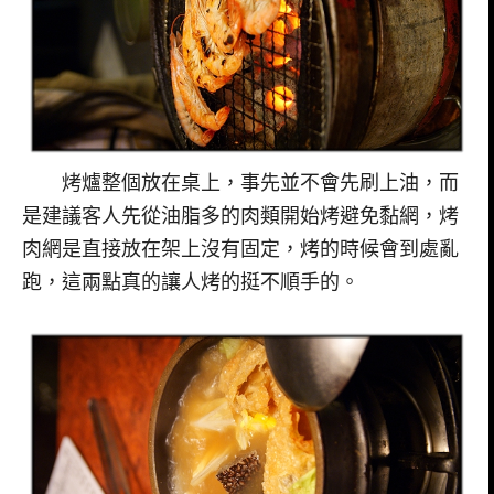
烤爐整個放在桌上，事先並不會先刷上油，而
是建議客人先從油脂多的肉類開始烤避免黏網，烤
肉網是直接放在架上沒有固定，烤的時候會到處亂
跑，這兩點真的讓人烤的挺不順手的。