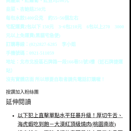
高麗菜、紅蘿蔔、豇豆均200元
韭菜、杏鮑菇250元
每包水餃1400公克 約55~56個左右
宅配運費2包以下 150元 3~6包210元 6包以上270 3000
元以上免運費(黑貓宅急便)
訂購專線：(02)2827-6285 李小姐
手機號碼：0921-511059
地址：北市北投區石牌路一段166巷51號3樓（近石牌捷運
站）
沒有實體店面 所以想要自取者請先電話訂購喔！
按讚加入粉絲團
延伸閱讀
以下犯上直擊單點水平狂暴升級！厚切牛舌、
海虎蝦吃到飽－大漠紅頂級燒肉(桃園南崁)