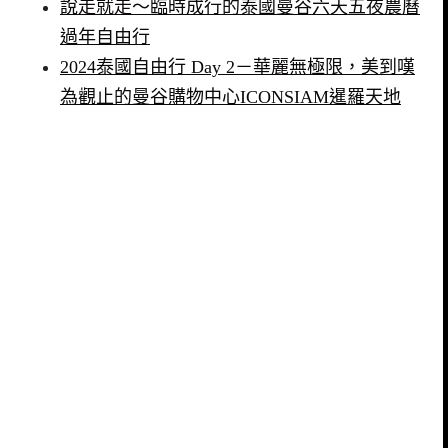
說走就走～臨時成行的泰國曼谷六天五夜農曆
過年自由行
2024泰國自由行 Day 2－華麗無極限，美到嘆
為觀止的曼谷購物中心ICONSIAM暹羅天地