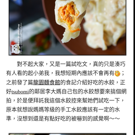
對不起大家，又是一篇試吃文，真的只是湊巧
有人看的起小弟我，我想短期內應該不會再有
；
之前發了篇
龍園麵食館
的食記介紹好吃的水餃，正
好
tsubomi
的鄰居李大媽自己包的水餃想要來搞個網
拍，於是便拜託我這個水餃控來幫她們試吃一下，
原本就想說媽媽等級的手工水餃應該有一定的水
準，沒想到還是有點好吃的被嚇到的感覺啊～～