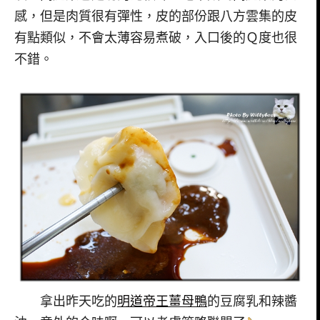
感，但是肉質很有彈性，皮的部份跟八方雲集的皮
有點類似，不會太薄容易煮破，入口後的Ｑ度也很
不錯。
拿出昨天吃的
明道帝王薑母鴨
的豆腐乳和辣醬