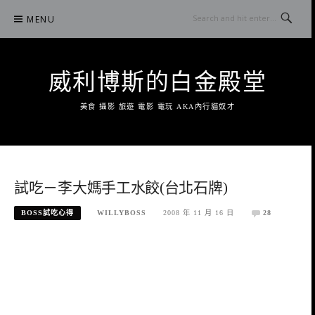
Skip
MENU
to
content
威利博斯的白金殿堂
美食 攝影 旅遊 電影 電玩 AKA內行貓奴才
試吃－李大媽手工水餃(台北石牌)
BOSS試吃心得
WILLYBOSS
2008 年 11 月 16 日
28