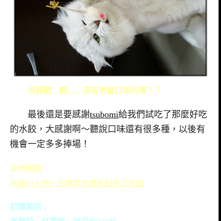
米菲歐：痾……沒有老鼠口味的嗎？？
最後還是要感謝
tsubomi
給我們試吃了那麼好吃
的水餃，大感謝啊～聽說口味還有很多種，以後有
機會一定多多捧場！
延伸閱讀
內湖小人物－石牌李大媽宅配手工水餃
訂購資訊：