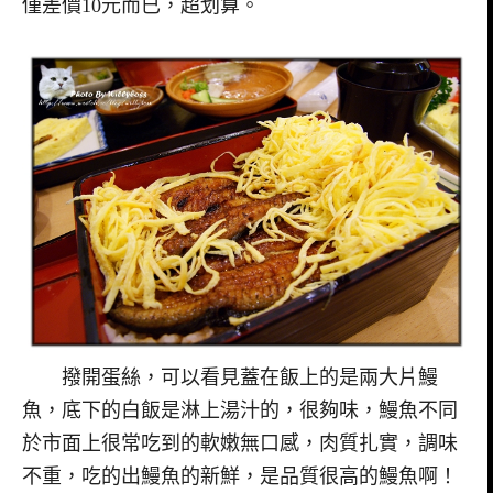
僅差價10元而已，超划算。
撥開蛋絲，可以看見蓋在飯上的是兩大片鰻
魚，底下的白飯是淋上湯汁的，很夠味，鰻魚不同
於市面上很常吃到的軟嫩無口感，肉質扎實，調味
不重，吃的出鰻魚的新鮮，是品質很高的鰻魚啊！