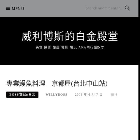
Skip
MENU
to
content
威利博斯的白金殿堂
美食 攝影 旅遊 電影 電玩 AKA內行貓奴才
專業鰻魚料理 京都屋(台北中山站)
BOSS食記::台北
WILLYBOSS
2008 年 6 月 7 日
4