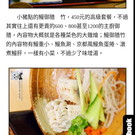
小豬點的鰻御膳 竹，450元的高級套餐，不過
其實往上還有更貴的600、800甚至1200的主廚御
膳，內容物大概就是各種菜色的大雜燴；鰻御膳竹
的內容物有鰻重小、鰻魚涮、京都風鰻魚蛋捲、潡
煮鰻肝，一樣有小菜，不過少了味增湯。