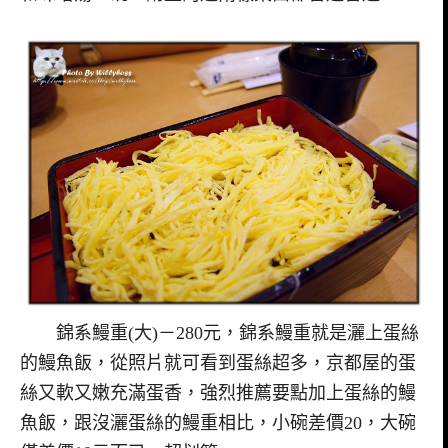
錦系鰻重(大)－280元，錦系鰻重就是灑上蛋絲
的鰻魚飯，從照片就可看到蛋絲超多，京都屋的蛋
絲又軟又嫩充滿蛋香，強烈推薦要點加上蛋絲的鰻
魚飯，跟沒灑蛋絲的鰻重相比，小碗差價20，大碗