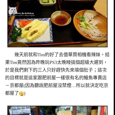
幾天前就和Tim約好了去億華買相機看辣妹，結
果Tim竟然因為昨晚玩PS3太晚睡搞個超級大遲到，
於是我們剩下的三人只好趕快先來填個肚子；這次
的目標就是這家跟肥前屋一樣很有名的鰻魚專賣店
－京都屋(因為聽說肥前屋沒禁煙…所以就決定吃京
都屋了
)