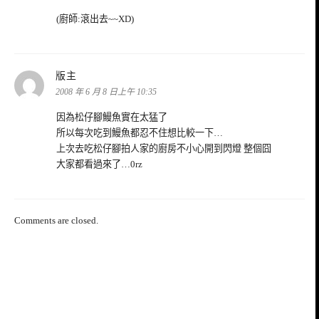
(廚師:滾出去~~XD)
表
版主
示:
2008 年 6 月 8 日上午 10:35
因為松仔腳鰻魚實在太猛了
所以每次吃到鰻魚都忍不住想比較一下…
上次去吃松仔腳拍人家的廚房不小心開到閃燈 整個囧
大家都看過來了…0rz
Comments are closed.