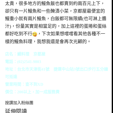
太貴，很多地方的鰻魚飯也都賣到約兩百元上下，
卻只有一片鰻魚和一些醃漬小菜，京都屋最便宜的
鰻重小就有兩片鰻魚，白飯都可無限續(也可淋上醬
汁)，份量其實是相當足的，加上這裡的蛋捲和蛋絲
都好吃到不行
，下次如果想嚐嚐看其他各種不一
樣的鰻魚料理，我想我還是會再次光顧的。
店名：鰻料理 京都屋
電話：(02)2541-9803
地址：台北市天津街41號 捷運中山站3號出口步行五分鐘
可抵達
營業時間：查不到XD
價位：200以上，加一成服務費
按讚加入粉絲團
延伸閱讀