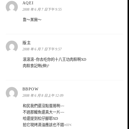
表
AQEI
示:
2008 年 6 月 7 日下午 9:55
靠～某揪～
表
版主
示:
2008 年 6 月 7 日下午 9:57
滾滾滾~你去吃你的十八王功肉粽啊XD
肉粽食記咧(伸)?
表
BBPOW
示:
2008 年 6 月 8 日上午 12:09
和民我們還沒點蛋捲咧~~
不過那鰻魚還真大一片~~
哈還提到松仔腳耶XD
拍它現烤滴油應該也不錯>///<