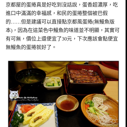
京都屋的蛋捲真是好吃到沒話說，蛋香超濃厚，吃
進口中滿滿的幸福感，和民的蛋捲整個被巴假
的……但是建議可以直接點京都風蛋捲(無鰻魚版
本)，因為在這菜色中鰻魚的味道並不明顯，其實可
有可無，價位上還便宜了30元，下次應該會點便宜
無鰻魚的蛋捲就好了。