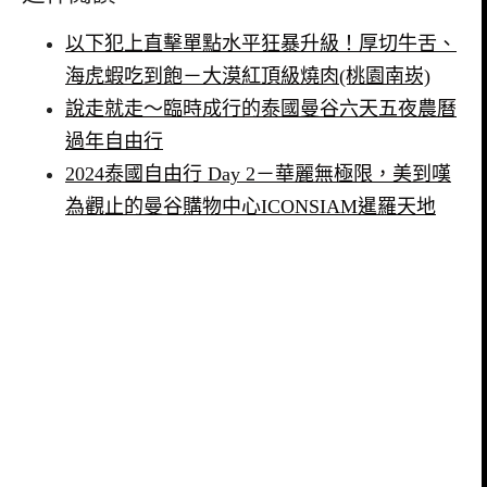
以下犯上直擊單點水平狂暴升級！厚切牛舌、
海虎蝦吃到飽－大漠紅頂級燒肉(桃園南崁)
說走就走～臨時成行的泰國曼谷六天五夜農曆
過年自由行
2024泰國自由行 Day 2－華麗無極限，美到嘆
為觀止的曼谷購物中心ICONSIAM暹羅天地