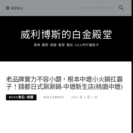
Skip
MENU
to
content
威利博斯的白金殿堂
美食 攝影 旅遊 電影 電玩 AKA內行貓奴才
老品牌實力不容小覷，根本中壢小火鍋扛霸
子！錢都日式涮涮鍋-中壢新生店(桃園中壢)
BOSS食記::桃園
WILLYBOSS
2023 年 2 月 1 日