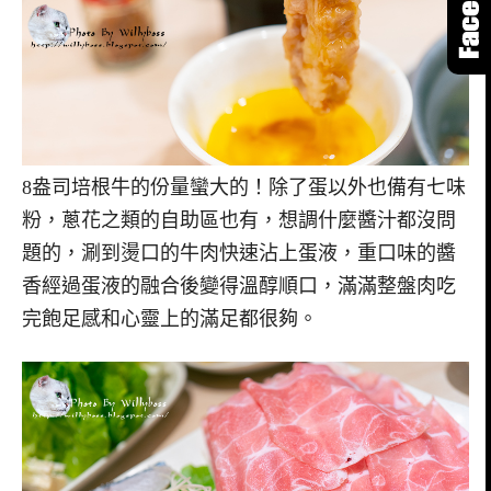
8盎司培根牛的份量蠻大的！除了蛋以外也備有七味
粉，蔥花之類的自助區也有，想調什麼醬汁都沒問
題的，涮到燙口的牛肉快速沾上蛋液，重口味的醬
香經過蛋液的融合後變得溫醇順口，滿滿整盤肉吃
完飽足感和心靈上的滿足都很夠。