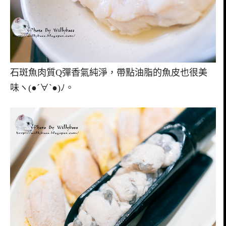
石斑魚肉質Q彈香氣純淨，帶點油脂的魚皮也很美
味ヽ(●´∀`●)ﾉ。