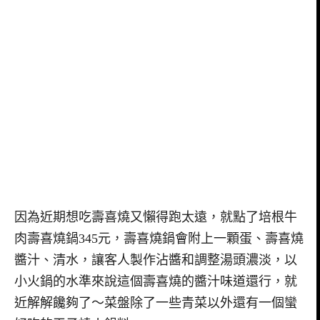
因為近期想吃壽喜燒又懶得跑太遠，就點了培根牛
肉壽喜燒鍋345元，壽喜燒鍋會附上一顆蛋、壽喜燒
醬汁、清水，讓客人製作沾醬和調整湯頭濃淡，以
小火鍋的水準來說這個壽喜燒的醬汁味道還行，就
近解解饞夠了～菜盤除了一些青菜以外還有一個蠻