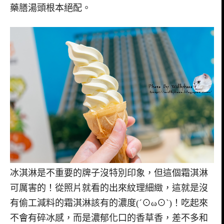
藥膳湯頭根本絕配。
冰淇淋是不重要的牌子沒特別印象，但這個霜淇淋
可厲害的！從照片就看的出來紋理細緻，這就是沒
有偷工減料的霜淇淋該有的濃度(´⊙ω⊙`)！吃起來
不會有碎冰感，而是濃郁化口的香草香，差不多和