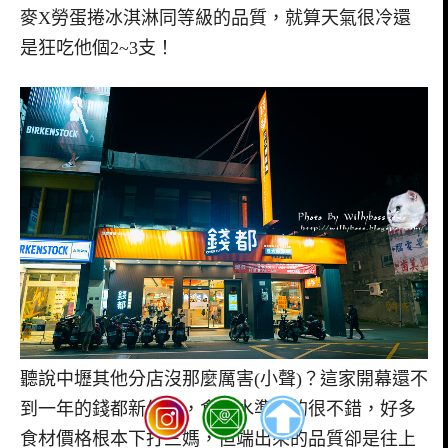
麥X勞蛋捲冰淇淋同等級的品質，就算天氣很冷還
是狂吃他個2~3支！
聽說中壢其他分店沒那麼厲害(小聲)？這家開幕還不
到一年的錢都新生店，食材水準真的很不錯，好多
食材價格根本下打三媽，但端出來的品質卻是往上