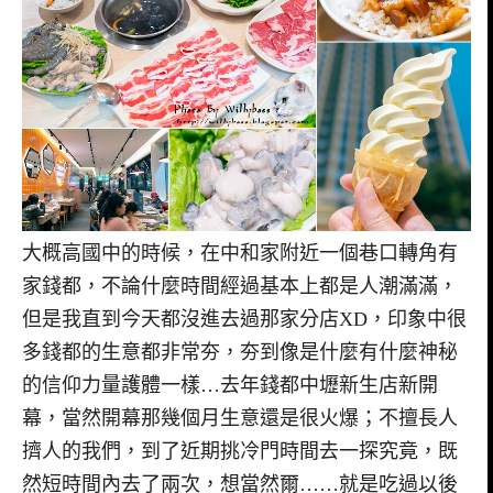
大概高國中的時候，在中和家附近一個巷口轉角有
家錢都，不論什麼時間經過基本上都是人潮滿滿，
但是我直到今天都沒進去過那家分店XD，印象中很
多錢都的生意都非常夯，夯到像是什麼有什麼神秘
的信仰力量護體一樣…去年錢都中壢新生店新開
幕，當然開幕那幾個月生意還是很火爆；不擅長人
擠人的我們，到了近期挑冷門時間去一探究竟，既
然短時間內去了兩次，想當然爾……就是吃過以後