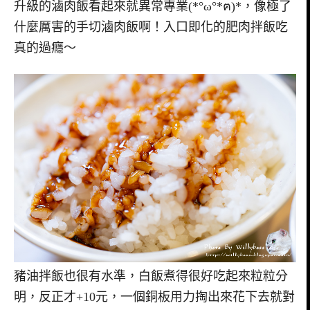
升級的滷肉飯看起來就異常專業(*°ω°*ฅ)*，像極了
什麼厲害的手切滷肉飯啊！入口即化的肥肉拌飯吃
真的過癮～
豬油拌飯也很有水準，白飯煮得很好吃起來粒粒分
明，反正才+10元，一個銅板用力掏出來花下去就對