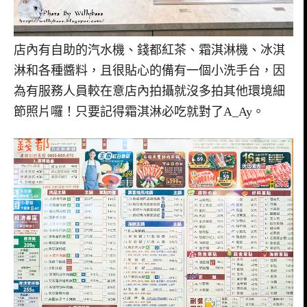
店內有自助的汽水機、錢都紅茶、霜淇淋機、冰淇
淋和各種醬料，且很貼心的備有一個小洗手台，因
為有服務人員較在意店內拍攝就沒多拍其他環境細
節照片囉！只要記得霜淇淋必吃就對了A_Ay。