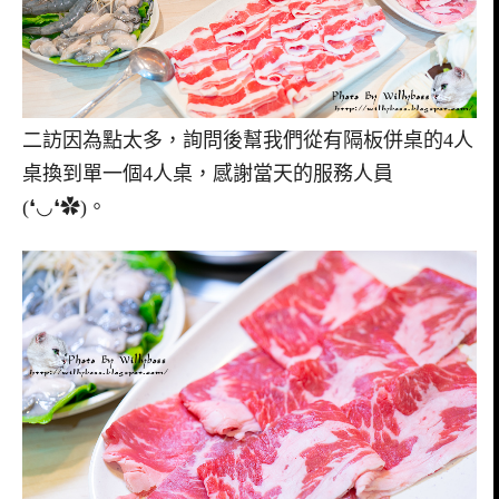
二訪因為點太多，詢問後幫我們從有隔板併桌的4人
桌換到單一個4人桌，感謝當天的服務人員
(❛◡❛✿)。