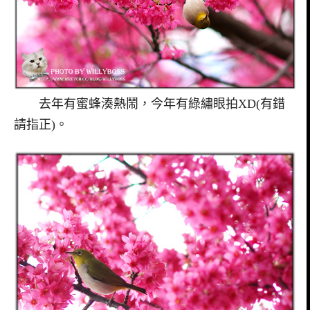
去年有蜜蜂湊熱鬧，今年有綠繡眼拍XD(有錯
請指正)。