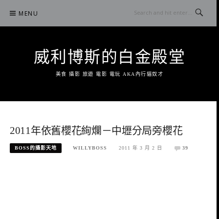
Skip
MENU
to
content
威利博斯的白金殿堂
美食 攝影 旅遊 電影 電玩 AKA內行貓奴才
2011年依舊櫻花絢爛－中壢分局旁櫻花
BOSS的攝影天地
WILLYBOSS
2011 年 3 月 2 日
39