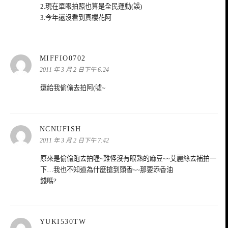
2.現在單眼拍照也算是全民運動(誤)
3.今年還沒看到真櫻花阿
表
MIFFIO0702
示:
2011 年 3 月 2 日下午 6:24
還給我偷偷去拍阿(噓~
表
NCNUFISH
示:
2011 年 3 月 2 日下午 7:42
原來是偷偷跑去拍喔~難怪沒有眼熟的麻豆~~艾麗絲去補拍一
下…我也不知道為什麼搶到頭香~~那要添香油
錢嗎?
表
YUKI530TW