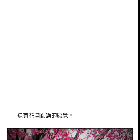
還有花團錦簇的感覺。