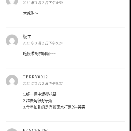
示:
2011 年 3 月 2 日下午 8:50
大感謝～
表
版主
示:
2011 年 3 月 2 日下午 9:24
吃飯啦啊啦啊啊~~~
表
TERRY0912
示:
2011 年 3 月 2 日下午 9:32
1.好一個中壢櫻花祭
2.超廣角很好玩啊
3.今年拍到的是有被雨水打過的~哭哭
表
FENCERTW