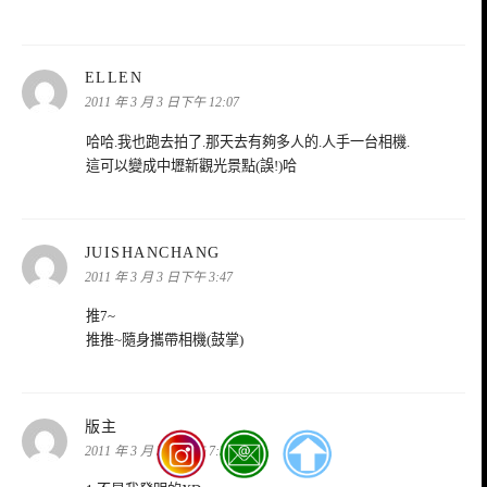
表
ELLEN
示:
2011 年 3 月 3 日下午 12:07
哈哈.我也跑去拍了.那天去有夠多人的.人手一台相機.
這可以變成中壢新觀光景點(誤!)哈
表
JUISHANCHANG
示:
2011 年 3 月 3 日下午 3:47
推7~
推推~隨身攜帶相機(鼓掌)
表
版主
示:
2011 年 3 月 3 日下午 7:38