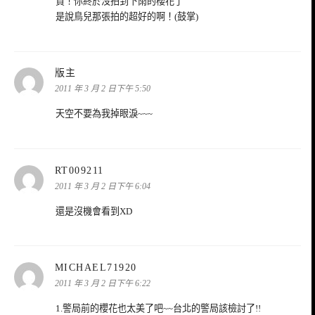
賀！你終於沒拍到下雨的櫻花了
是說鳥兒那張拍的超好的啊！(鼓掌)
表
版主
示:
2011 年 3 月 2 日下午 5:50
天空不要為我掉眼淚~~~
表
RT009211
示:
2011 年 3 月 2 日下午 6:04
還是沒機會看到XD
表
MICHAEL71920
示:
2011 年 3 月 2 日下午 6:22
1.警局前的櫻花也太美了吧~~台北的警局該檢討了!!