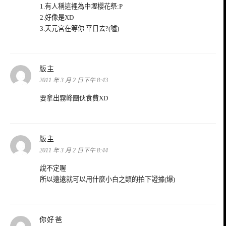
1.有人稱這裡為中壢櫻花祭:P
2.好像是XD
3.天元宮在等你 平日去?(噓)
表
版主
示:
2011 年 3 月 2 日下午 8:43
要拿出霧峰團伙食費XD
表
版主
示:
2011 年 3 月 2 日下午 8:44
說不定喔
所以遠遠就可以用什麼小白之類的拍下證據(爆)
表
你好爸