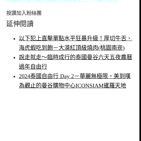
按讚加入粉絲團
延伸閱讀
以下犯上直擊單點水平狂暴升級！厚切牛舌、
海虎蝦吃到飽－大漠紅頂級燒肉(桃園南崁)
說走就走～臨時成行的泰國曼谷六天五夜農曆
過年自由行
2024泰國自由行 Day 2－華麗無極限，美到嘆
為觀止的曼谷購物中心ICONSIAM暹羅天地