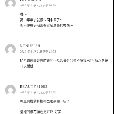
示:
2011 年 3 月 2 日下午 10:10
推～
高中畢業後就很少回中壢了～
都不曉得分局那有這麼漂亮的櫻花～
表
NCNUFISH
示:
2011 年 3 月 2 日下午 11:58
哈哈霧峰團是幾時要開~~話說最近我娘不讓我出門~所以各位
可以緩緩
表
BEAUTY31083
示:
2011 年 3 月 3 日上午 12:07
拖車司機隨身攜帶單眼是哪一招？
這裡的櫻花顏色更紅耶..好美