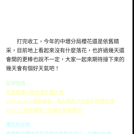
打完收工，今年的中壢分局櫻花還是依舊精
采，目前地上看起來沒有什麼落花，也許過幾天還
會開的更棒也說不一定，大家一起來期待接下來的
幾天會有個好天氣吧！
延伸閱讀
武陵農場－雨中漫步櫻花林
2011.2.12-13 攝影練習－情人節前夕的週末雨櫻巡禮
2010.3.2 攝影練習－中壢分局旁櫻花
櫻花所在地
桃園縣中壢市延平路和中和路交叉口，中壢分局旁