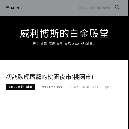
Skip
MENU
to
content
威利博斯的白金殿堂
美食 攝影 旅遊 電影 電玩 AKA內行貓奴才
初訪臥虎藏龍的桃園夜市(桃園市)
BOSS食記::桃園
WILLYBOSS
2010 年 10 月 13 日
58