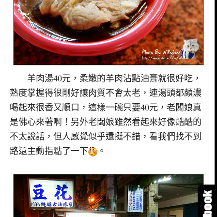
羊肉湯40元，柔嫩的羊肉沾點油膏就很好吃，
熟度掌握得很剛好讓肉質不會太老，連湯頭都頗濃
喝起來很香又順口，這樣一碗只要40元，老闆娘真
是佛心來著啊！另外老闆娘雖然看起來好像酷酷的
不太說話，但人感覺似乎還挺不錯，看我們找不到
路還主動指點了一下
。