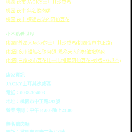
桃園 夜市 JACKY土耳其沙威瑪
桃園 夜市 無名鴨肉麵
桃園 夜市 遵循古法的阿伯豆花
小不點看世界
[桃園]外星人Jacky的土耳其沙威瑪(桃園夜市中正路)
[桃園]夜市裡無名鴨肉麵_驚為天人的好油嫩鴨肉
[桃園]三家夜市豆花比一比(推薦阿伯豆花+妙香+冬瓜茶)
店家資訊
JACKY土耳其沙威瑪
電話：0938-304093
地址：桃園市中正路493號
營業時間：中午14:00~晚上23:00
無名鴨肉麵