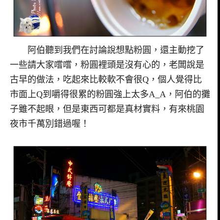
阿伯聽到我們在討論說想點粉圓，還主動挖了
一些請大家嚐嚐，粉圓裡頭是沒有心的，老闆說是
古早的做法，吃起來比較軟不會很Q，個人覺得比
市面上Q到嚼得很累的粉圓強上太多A_A，阿伯的攤
子雖不起眼，但是東西可都是真材實料，有來桃園
夜市千萬別錯過喔！