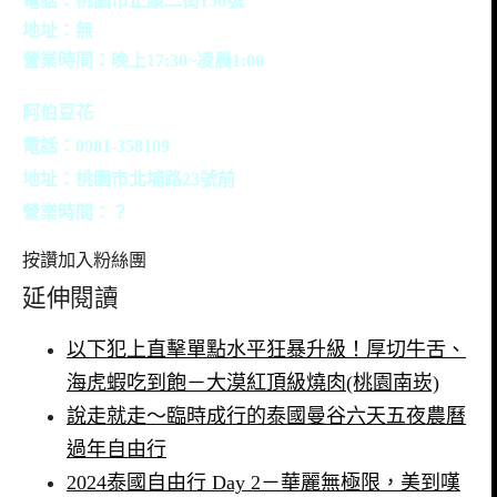
電話：桃園市正康二街156號
地址：無
營業時間：晚上17:30~凌晨1:00
阿伯豆花
電話：0981-358109
地址：桃園市北埔路23號前
營業時間：？
按讚加入粉絲團
延伸閱讀
以下犯上直擊單點水平狂暴升級！厚切牛舌、
海虎蝦吃到飽－大漠紅頂級燒肉(桃園南崁)
說走就走～臨時成行的泰國曼谷六天五夜農曆
過年自由行
2024泰國自由行 Day 2－華麗無極限，美到嘆