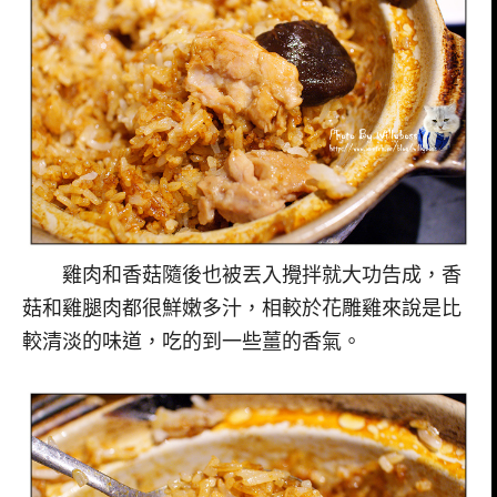
雞肉和香菇隨後也被丟入攪拌就大功告成，香
菇和雞腿肉都很鮮嫩多汁，相較於花雕雞來說是比
較清淡的味道，吃的到一些薑的香氣。