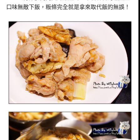
口味無敵下飯，粄條完全就是拿來取代飯的無誤！