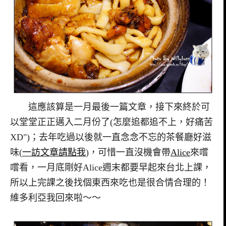
這應該算是一月最後一篇文章，接下來終於可
以堂堂正正邁入二月份了(怎麼追都追不上，好痛苦
XD")；去年吃過以後就一直念念不忘的茶餐廳好滋
味(
一訪文章請點我
)，可惜一直沒機會帶
Alice
來嚐
嚐看，一月底剛好Alice週末都要早起來台北上課，
所以上完課之後找個東西來吃也是很合情合理的！
維多利亞我回來啦～～