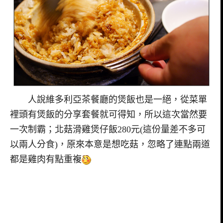
人說維多利亞茶餐廳的煲飯也是一絕，從菜單
裡頭有煲飯的分享套餐就可得知，所以這次當然要
一次制霸；北菇滑雞煲仔飯280元(這份量差不多可
以兩人分食)，原來本意是想吃菇，忽略了連點兩道
都是雞肉有點重複