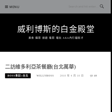
Skip
MENU
to
content
威利博斯的白金殿堂
美食 攝影 旅遊 電影 電玩 AKA內行貓奴才
二訪維多利亞茶餐廳(台北萬華)
BOSS食記::台北
WILLYBOSS
2010 年 4 月 10 日
40