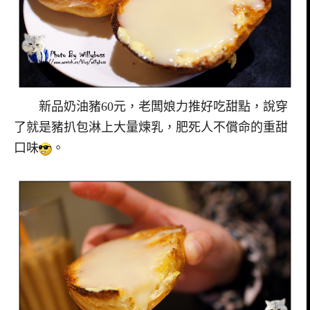
新品
奶油豬60元，老闆娘力推好吃甜點，說穿
了就是豬扒包淋上大量煉乳，肥死人不償命的重甜
口味
。