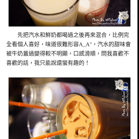
先把汽水和鮮奶都喝過之後再來混合，比例完
全看個人喜好，味道很難形容A_A"，汽水的甜味會
被牛奶蓋過變得較不明顯，口感滑順，問我喜歡不
喜歡的話，我只能說還蠻有趣的！