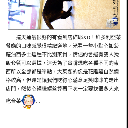
這天運氣很好的有看到店貓耶XD！維多利亞茶
餐廳的口味感覺很精緻道地，光看一些小點心如菠
蘿油西多士這種不比別家貴，情侶約會還有雙人煲
飯套餐可以選擇，這天為了貪嘴想吃各種不同的東
西所以全部都是單點，大菜類的像是花雕雞自然價
格較高，但還是讓我們吃得心滿意足笑咪咪的走出
店門，然後心裡繼續盤算著下次一定要找很多人來
吃合菜
…