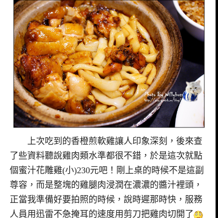
上次吃到的香橙煎軟雞讓人印象深刻，後來查
了些資料聽說雞肉類水準都很不錯，於是這次就點
個
蜜汁花雕雞(小)230元吧！剛上桌的時候不是這副
尊容，而是整塊的雞腿肉浸潤在濃濃的醬汁裡頭，
正當我準備好要拍照的時候，說時遲那時快，服務
人員用迅雷不急掩耳的速度用剪刀把雞肉切開了