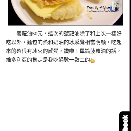
菠蘿油50元，這次的菠蘿油除了和上次一樣好
吃以外，麵包的熱和奶油的冰感覺相當明顯，吃起
來的確很有冰火的感覺，讚啦！單論菠蘿油的話，
維多利亞的肯定是我吃過數一數二的