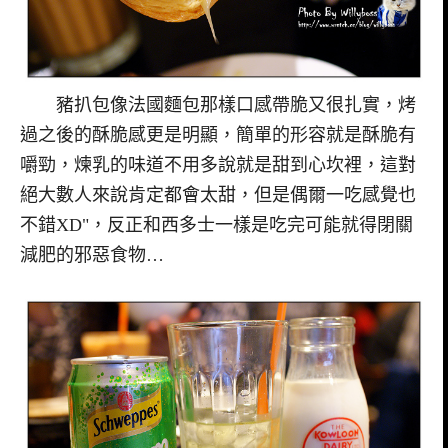
豬扒包像法國麵包那樣口感帶脆又很扎實，烤
過之後的酥脆感更是明顯，簡單的形容就是酥脆有
嚼勁，煉乳的味道不用多說就是甜到心坎裡，這對
絕大數人來說肯定都會太甜，但是偶爾一吃感覺也
不錯XD"，反正和西多士一樣是吃完可能就得閉關
減肥的邪惡食物…