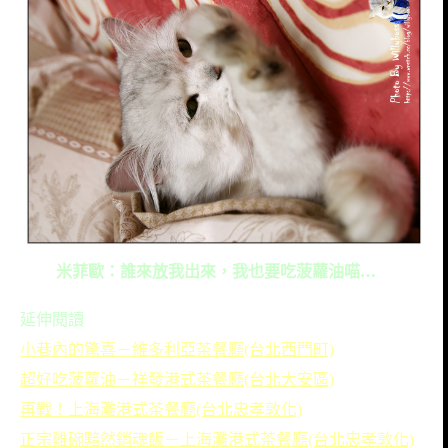
米菲歐：誰來放我出來，我也要吃菠蘿油喵…
延伸閱讀
小巷內的驚喜－維多利亞茶餐廳(台北西門町)
超好吃菠蘿油－祥發港式茶餐廳(台北大安區)
再戰！上海灘港式茶餐廳(台北忠孝敦化)
正宗雞碗黯然銷魂飯－上海灘港式茶餐廳(台北忠孝敦化)