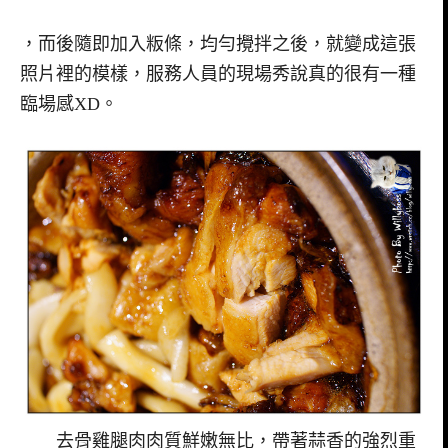
，而後隨即加入粄條，均勻攪拌之後，就變成這張
照片裡的模樣，服務人員的現場秀說真的很有一種
臨場感XD。
去骨雞腿肉肉質鮮嫩無比，帶著蒜香的強烈重