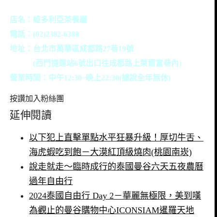
店名：維多利亞茶餐廳
電話：(02)2382-6388
地址：台北市萬華區成都路27巷19號
(西門捷運站6號出口往成都路上萊爾富巷內)
營業時間：中午12:30~晚上22:30(據說全年無休)
按讚加入粉絲團
延伸閱讀
以下犯上直擊單點水平狂暴升級！厚切牛舌、
海虎蝦吃到飽－大漠紅頂級燒肉(桃園南崁)
說走就走～臨時成行的泰國曼谷六天五夜農曆
過年自由行
2024泰國自由行 Day 2－華麗無極限，美到嘆
為觀止的曼谷購物中心ICONSIAM暹羅天地