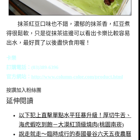
抹茶紅豆口味也不錯，濃郁的抹茶香，紅豆煮
得很鬆軟，只是從抹茶這邊可以看出卡樂比較容易
出水，最好買了以後盡快食用喔！
卡樂
訂購電話：(03)389-6396
官方網站：
http://www.column-color.com/product.html
按讚加入粉絲團
延伸閱讀
以下犯上直擊單點水平狂暴升級！厚切牛舌、
海虎蝦吃到飽－大漠紅頂級燒肉(桃園南崁)
說走就走～臨時成行的泰國曼谷六天五夜農曆