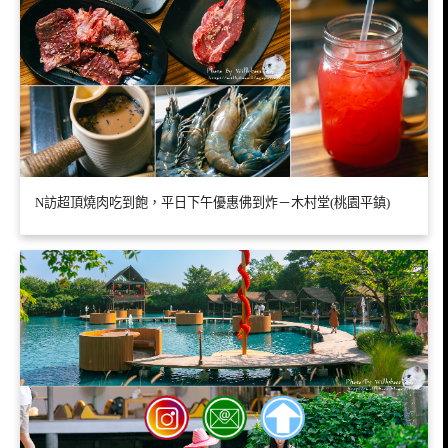
N訪超頂燒肉吃到飽，平日下午優惠佛到炸－木村堂(桃園平鎮)