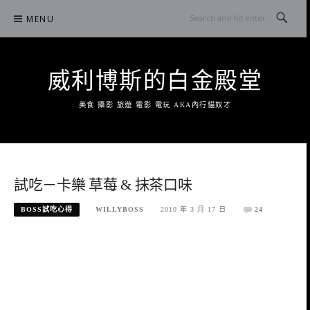
Skip
MENU
to
content
威利博斯的白金殿堂
美食 攝影 旅遊 電影 電玩 AKA內行貓奴才
試吃－卡樂 草莓 & 抹茶口味
BOSS試吃心得
WILLYBOSS
2010 年 3 月 17 日
24