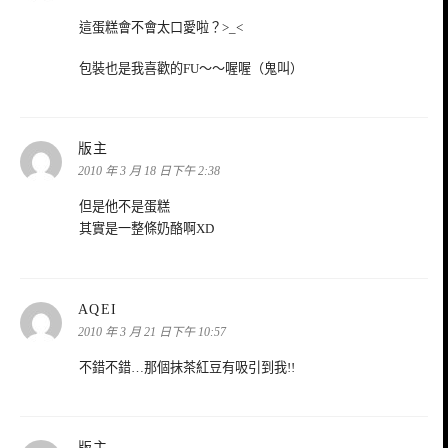
這蛋糕會不會太口愛啦？>_<
包裝也是我喜歡的FU～～喔喔（鬼叫）
表
版主
示:
2010 年 3 月 18 日下午 2:38
但是他不是蛋糕
其實是一整條奶酪啊XD
表
AQEI
示:
2010 年 3 月 21 日下午 10:57
不錯不錯…那個抹茶紅豆有吸引到我!!
表
版主