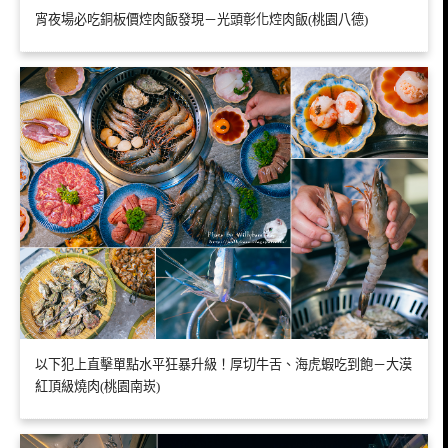
宵夜場必吃銅板價焢肉飯發現－光頭彰化焢肉飯(桃園八德)
以下犯上直擊單點水平狂暴升級！厚切牛舌、海虎蝦吃到飽－大漠
紅頂級燒肉(桃園南崁)