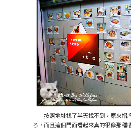
按照地址找了半天找不到，原來招牌
ろ，而且這個門面看起來真的很像那種唱