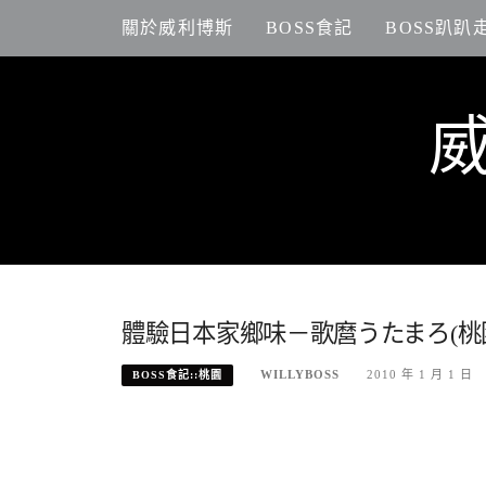
Skip
關於威利博斯
BOSS食記
BOSS趴趴
to
content
體驗日本家鄉味－歌麿うたまろ(桃
WILLYBOSS
2010 年 1 月 1 日
BOSS食記::桃園