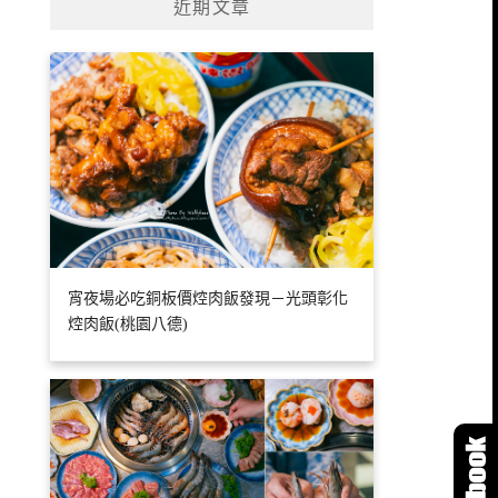
近期文章
宵夜場必吃銅板價焢肉飯發現－光頭彰化
焢肉飯(桃園八德)