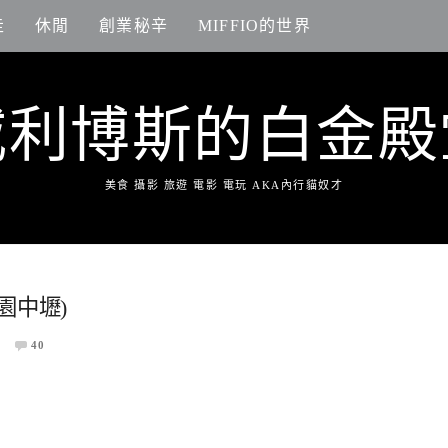
走
休閒
創業秘辛
MIFFIO的世界
威利博斯的白金殿
美食 攝影 旅遊 電影 電玩 AKA內行貓奴才
園中壢)
40