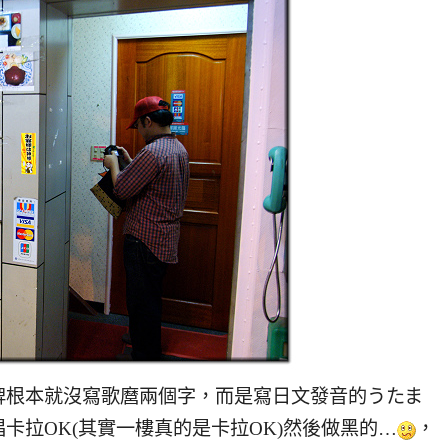
根本就沒寫歌麿兩個字，而是寫日文發音的うたま
卡拉OK(其實一樓真的是卡拉OK)然後做黑的…
，