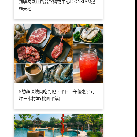
到嘆為觀止的曼谷購物中心ICONSIAM暹
羅天地
N訪超頂燒肉吃到飽，平日下午優惠佛到
炸－木村堂(桃園平鎮)