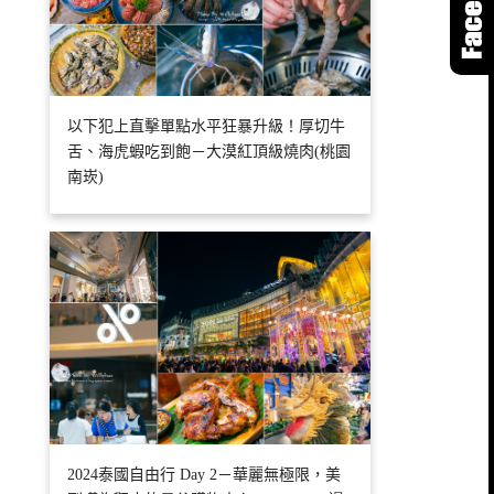
以下犯上直擊單點水平狂暴升級！厚切牛
舌、海虎蝦吃到飽－大漠紅頂級燒肉(桃園
南崁)
2024泰國自由行 Day 2－華麗無極限，美