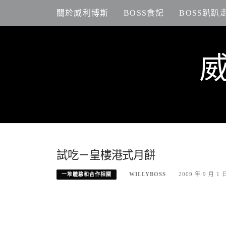
Skip
關於威利博斯
BOSS食記
BOSS趴趴
to
content
試吃－皇樓港式月餅
WILLYBOSS
2009 年 9 月 1 
一堆體驗和合作相關