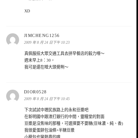
XD
表
JIMCHENG1256
示:
2009 年 8 月 24 日下午 10:23
真佩服搭大眾交通工具去拼早餐店的毅力哩～
週末早上8：30，
我可是還在睡大頭覺咧～
表
DIOR0528
示:
2009 年 8 月 24 日下午 10:45
下次試試中壢民族路上的永和豆漿吧
在新明國中跟渣打銀行的中間，靈糧堂的對面
豆漿是沒焦味的那種，可選擇要不要糖(豆味濃、純、香)
我很愛蛋餅包油條+半糖豆漿
小籠包也蠻熱賣的唷