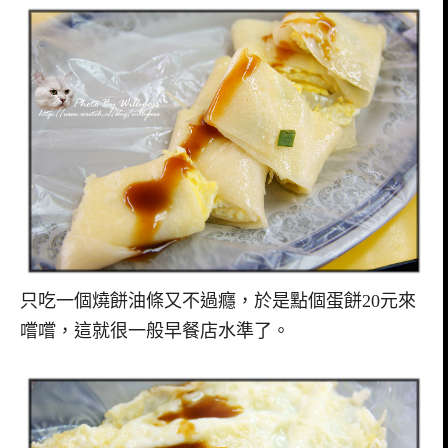
只吃一個燒餅油條又不過癮，於是點個蛋餅20元來
嚐嚐，這就很一般早餐店水準了。