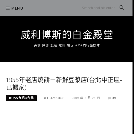
Skip
MENU
to
content
威利博斯的白金殿堂
美食 攝影 旅遊 電影 電玩 AKA內行貓奴才
1955年老店燒餅－新鮮豆漿店(台北中正區-
已搬家)
BOSS食記::台北
WILLYBOSS
2009 年 8 月 24 日
39