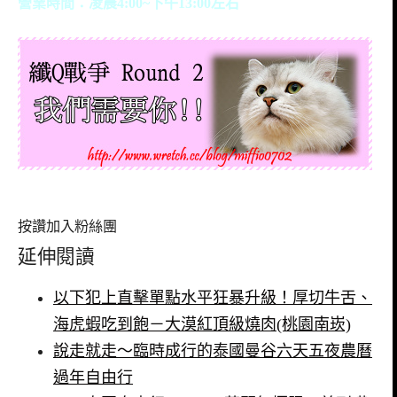
營業時間：凌晨4:00~下午13:00左右
2009.8.22更新～請大家多多幫Alice留言推推喔！
按讚加入粉絲團
延伸閱讀
以下犯上直擊單點水平狂暴升級！厚切牛舌、
海虎蝦吃到飽－大漠紅頂級燒肉(桃園南崁)
說走就走～臨時成行的泰國曼谷六天五夜農曆
過年自由行