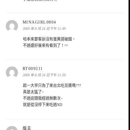
表
MINAGIRL0804
示:
2009 年 8 月 24 日下午 11:49
哈本來要客訴沒有蛋黃搓破圖，
不過還好後來有看到了！^^
表
RT009211
示:
2009 年 8 月 24 日下午 11:50
起一大早只為了來台北吃豆漿嗎???
真是太猛了~
不過這間我經過無數次~
就是從沒停下來吃過XD
表
版主