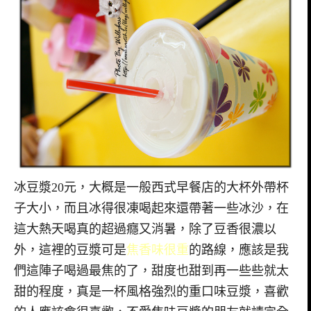
冰豆漿20元，大概是一般西式早餐店的大杯外帶杯
子大小，而且冰得很凍喝起來還帶著一些冰沙，在
這大熱天喝真的超過癮又消暑，除了豆香很濃以
外，這裡的豆漿可是
焦香味很重
的路線，應該是我
們這陣子喝過最焦的了，甜度也甜到再一些些就太
甜的程度，真是一杯風格強烈的重口味豆漿，喜歡