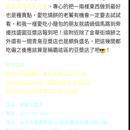
就是靠燒餅和豆漿
，專心的把一兩樣東西做到最好
也是種賣點，愛吃燒餅的老饕有機會一定要去試試
看，和我一樣愛吃小籠包的朋友就請過個馬路到旁
邊找盛園豆漿店報到吧！這附近除了金華街燒餅之
外還有一間青島豆漿店也是頗負盛名，把這幾間都
吃遍之後應該算是稱霸這區的豆漿店了吧
！
延伸閱讀
起個大早吃燒餅－阜杭豆漿(台北中正區)
＜＝招牌"厚"燒餅
1962年老店好滋味－盛園豆漿(台北中正區)
爆肝宵夜－世界豆漿大王(台北永和)
店名：新鮮豆漿店
電話：(02) 2392-1410
地址：台北市愛國東路160號(已搬家至
潮州街35號)