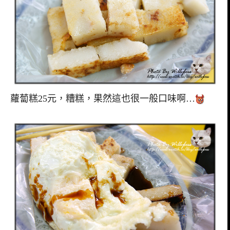
蘿蔔糕25元，糟糕，果然這也很一般口味啊…