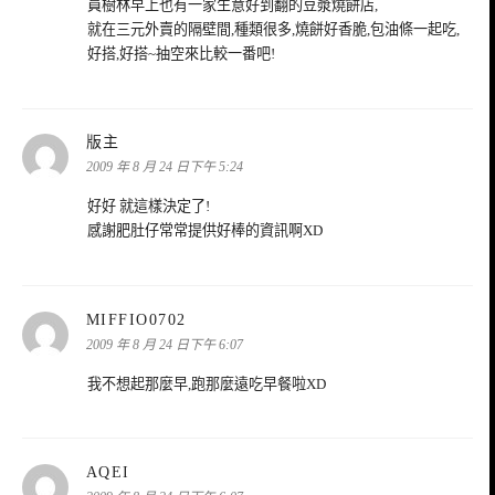
員樹林早上也有一家生意好到翻的豆漿燒餅店,
就在三元外賣的隔壁間,種類很多,燒餅好香脆,包油條一起吃,
好搭,好搭~抽空來比較一番吧!
表
版主
示:
2009 年 8 月 24 日下午 5:24
好好 就這樣決定了!
感謝肥肚仔常常提供好棒的資訊啊XD
表
MIFFIO0702
示:
2009 年 8 月 24 日下午 6:07
我不想起那麼早,跑那麼遠吃早餐啦XD
表
AQEI