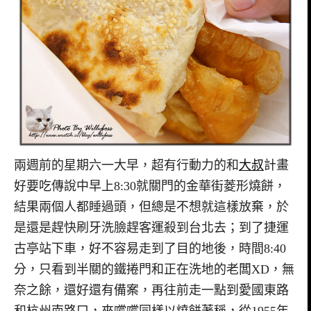
兩週前的星期六一大早，超有行動力的和
大叔
計畫
好要吃傳說中早上8:30就關門的金華街菱形燒餅，
結果兩個人都睡過頭，但總是不想就這樣放棄，於
是還是趕快刷牙洗臉趕客運殺到台北去；到了捷運
古亭站下車，好不容易走到了目的地後，時間8:40
分，只看到半關的鐵捲門和正在洗地的老闆XD，無
奈之餘，還好還有備案，再往前走一點到愛國東路
和杭州南路口，來嚐嚐同樣以燒餅著稱，從1955年