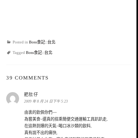
Posted in
Boss食記::台北
Tagged
Boss食記::台北
39 COMMENTS
表
肥肚仔
示:
2009 年 8 月 24 日下午 5:23
由衷的欽佩你們~~
為嘗美食~還真的搭乘簡便交通運輸工具趴趴走,
在這熱到爆的天氣~喝口冰沙類的飲料,
真有說不出的痛快,