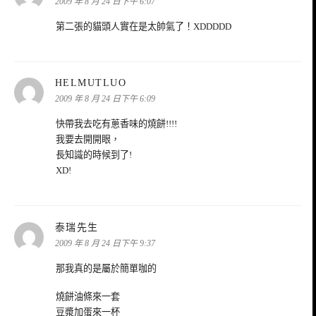
示:
2009 年 8 月 24 日下午 6:07
第二張的貓頭人實在是太帥氣了！XDDDDD
表
HELMUTLUO
示:
2009 年 8 月 24 日下午 6:09
快帶我去吃有蔥香味的燒餅!!!!
我要去開開眼，
長知識的時候到了!
XD!
表
泰瑞先生
示:
2009 年 8 月 24 日下午 9:37
那我真的是屬於簡單咖的
燒餅油條來一套
豆漿加蛋來一杯