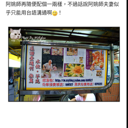
阿姚師再隨便配個一兩樣，不過話說阿姚師夫妻似
乎只能用台語溝通啊
！