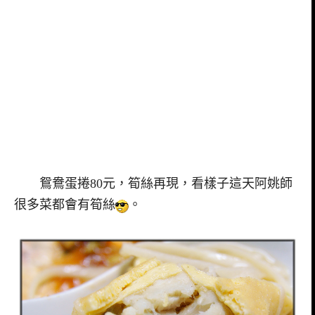
鴛鴦蛋捲80元，筍絲再現，看樣子這天阿姚師
很多菜都會有筍絲
。