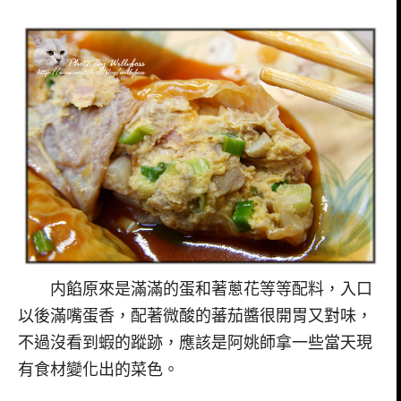
内餡原來是滿滿的蛋和著蔥花等等配料，入口
以後滿嘴蛋香，配著微酸的蕃茄醬很開胃又對味，
不過沒看到蝦的蹤跡，應該是阿姚師拿一些當天現
有食材變化出的菜色。