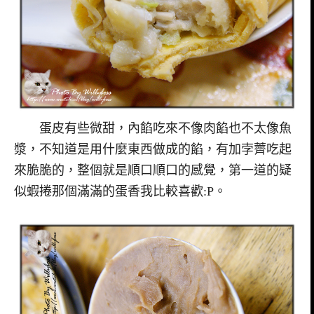
蛋皮有些微甜，內餡吃來不像肉餡也不太像魚
漿，不知道是用什麼東西做成的餡，有加孛薺吃起
來脆脆的，整個就是順口順口的感覺，第一道的疑
似蝦捲那個滿滿的蛋香我比較喜歡:P。