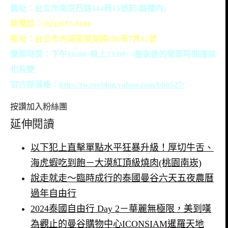
舊址：台北市南京西路344巷15號前(騎樓內)
新電話：(02)2631-8166
新址：台北市內湖區東湖路106巷7弄12號
營業時間：下午16:00~晚上23:00<=搬家後的營業時間應該
也有變
官方部落格：
http://tw.myblog.yahoo.com/bb0527/
按讚加入粉絲團
延伸閱讀
以下犯上直擊單點水平狂暴升級！厚切牛舌、
海虎蝦吃到飽－大漠紅頂級燒肉(桃園南崁)
說走就走～臨時成行的泰國曼谷六天五夜農曆
過年自由行
2024泰國自由行 Day 2－華麗無極限，美到嘆
為觀止的曼谷購物中心ICONSIAM暹羅天地