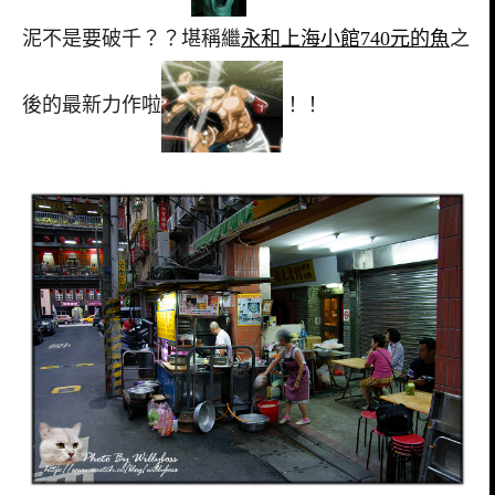
泥不是要破千？？堪稱繼
永和上海小館740元的魚
之
後的最新力作啦
！！