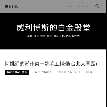
Skip
MENU
to
content
威利博斯的白金殿堂
美食 攝影 旅遊 電影 電玩 AKA內行貓奴才
阿姚師的潮州菜－姚手工料理(台北大同區)
BOSS食記::台北
WILLYBOSS
2009 年 7 月 24 日
40