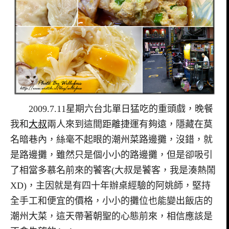
2009.7.11星期六台北單日猛吃的重頭戲，晚餐
我和
大叔
兩人來到這間距離捷運有夠遠，隱藏在莫
名暗巷內，絲毫不起眼的潮州菜路邊攤，沒錯，就
是路邊攤，雖然只是個小小的路邊攤，但是卻吸引
了相當多慕名前來的饕客(大叔是饕客，我是湊熱鬧
XD)，主因就是有四十年辦桌經驗的阿姚師，堅持
全手工和便宜的價格，小小的攤位也能變出飯店的
潮州大菜，這天帶著朝聖的心態前來，相信應該是