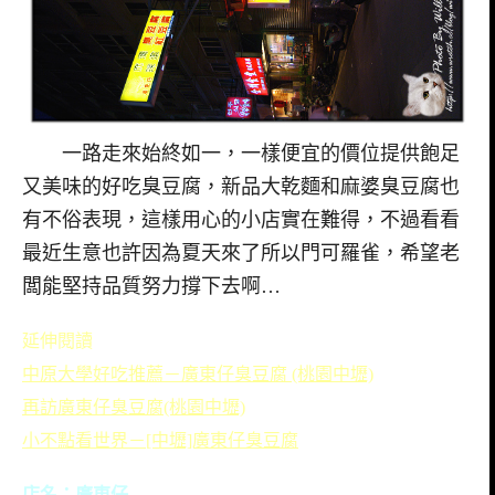
一路走來始終如一，一樣便宜的價位提供飽足
又美味的好吃臭豆腐，新品大乾麵和麻婆臭豆腐也
有不俗表現，這樣用心的小店實在難得，不過看看
最近生意也許因為夏天來了所以門可羅雀，希望老
闆能堅持品質努力撐下去啊…
延伸閱讀
中原大學好吃推薦－廣東仔臭豆腐 (桃園中壢)
再訪廣東仔臭豆腐(桃園中壢)
小不點看世界－[中壢]廣東仔臭豆腐
店名：廣東仔