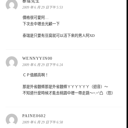
表
泰瑞先生
示:
2009 年 6 月 29 日下午 5:53
價格很可愛阿…
下次去中壢去光顧一下
泰瑞是只要有豆腐就可以活下來的男人阿XD
表
WENNYYIN00
示:
2009 年 6 月 29 日下午 6:24
ＣＰ值頗高啊！
那是外省麵條那是外省麵條ㄚㄚㄚㄚㄚㄚ（迴音）～
不知道什麼時候才能去桃園中壢一帶走跳～=.="凸 （怨）
表
PAINE0602
示:
2009 年 6 月 29 日下午 6:58