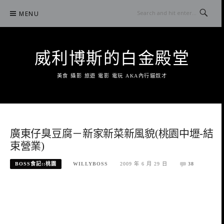
Skip
MENU
to
content
威利博斯的白金殿堂
美食 攝影 旅遊 電影 電玩 AKA內行貓奴才
廣東仔臭豆腐－新家新菜新風貌(桃園中壢-結
束營業)
BOSS食記::桃園
WILLYBOSS
2009 年 6 月 29 日
38