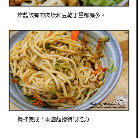
炸醬該有的肉燥和豆乾丁量都頗多。
攪拌完成！兩團麵攪得很吃力……