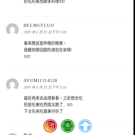
好吃的東西頗多的哩XD
表
HELMUTLUO
示:
2009 年 6 月 29 日下午 9:00
看來應該是昨晚的晚餐‧
我聽到御冠園的湯包在哀嚎!
XD!
表
AYUMI1314520
示:
2009 年 6 月 29 日下午 9:18
最近再來去品嚐看看，之前想去吃
但是吃東吃西撐太飽了…XD
下次先來吃廣東仔好了