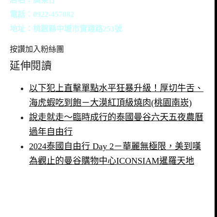
電話：0922-457082
地址：
桃園縣中壢市實踐路253號
按讚加入粉絲團
延伸閱讀
以下犯上直擊單點水平狂暴升級！厚切牛舌、
海虎蝦吃到飽－大漠紅頂級燒肉(桃園南崁)
說走就走～臨時成行的泰國曼谷六天五夜農曆
過年自由行
2024泰國自由行 Day 2－華麗無極限，美到嘆
為觀止的曼谷購物中心ICONSIAM暹羅天地