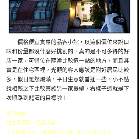
價格便宜實惠的品客小館，以這個價位來說口
味和份量都沒什麼好挑剔的，真的是不可多得的好
店一家，可惜位在龍潭比較遠一點的地方，而且其
實是在住宅區裡，光顧的客人應該是附近居民比較
多，假日雖然爆滿，平日生意就普通一些。小不點
說相較之下比較喜歡另一家提緣，看樣子這就是下
次順路到龍潭的目標啦！
延伸閱讀
味之黑爾慕－品客小館
小不點看世界－[龍潭]品客小館_便宜平價小炒店