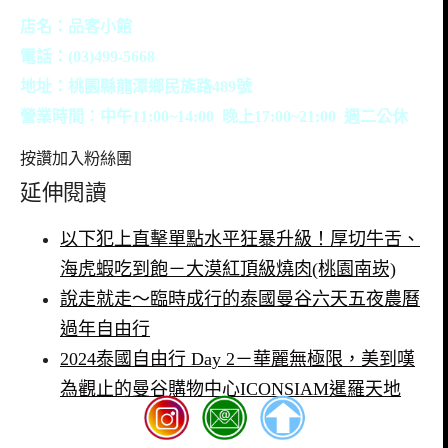
店名：品客小館
電話：(03)499-5668
地址：桃園縣龍潭鄉民族路489號
營業時間：中午11:00~14:00 晚上17:00~21:00 週二公休
按讚加入粉絲團
延伸閱讀
以下犯上直擊單點水平狂暴升級！厚切牛舌、
海虎蝦吃到飽－大漠紅頂級燒肉(桃園南崁)
說走就走～臨時成行的泰國曼谷六天五夜農曆
過年自由行
2024泰國自由行 Day 2－華麗無極限，美到嘆
為觀止的曼谷購物中心ICONSIAM暹羅天地