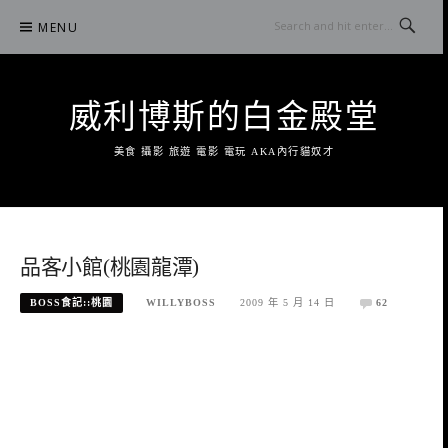
Skip
MENU
to
content
威利博斯的白金殿堂
美食 攝影 旅遊 電影 電玩 AKA內行貓奴才
品客小館(桃園龍潭)
BOSS食記::桃園
WILLYBOSS
2009 年 5 月 14 日
62