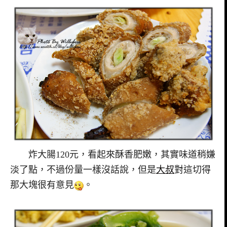
炸大腸120元，看起來酥香肥嫩，其實味道稍嫌
淡了點，不過份量一樣沒話說，但是
大叔
對這切得
那大塊很有意見
。