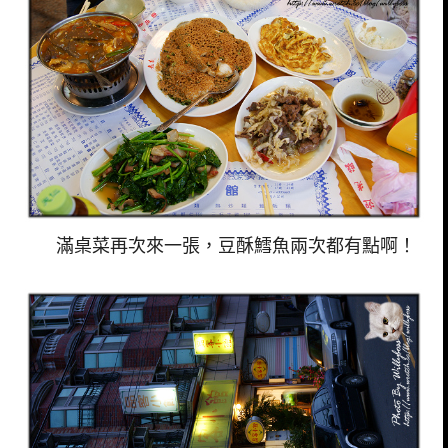
滿桌菜再次來一張，豆酥鱈魚兩次都有點啊！