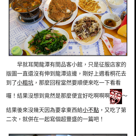
早就耳聞龍潭有間品客小館，只是征服店家的
版圖一直還沒有伸到龍潭這邊，剛好上週看桐花去
到了
小粗坑
，那麼回程當然要順便來吃一下看看
囉！結果沒想到竟然是那麼便宜好吃啊啊啊
～
結果後來沒幾天因為要拿東西給
小不點
，又吃了第
二次，就併在一起寫個超豐盛的一篇吧！