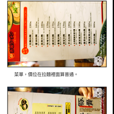
菜單，價位在拉麵裡面算普通。