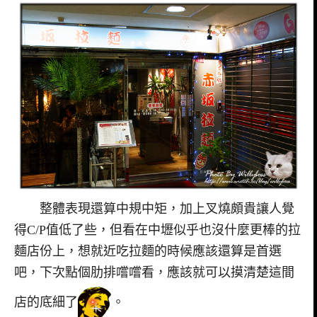
整體表現還算中規中矩，加上叉燒頗貴讓人覺
得C/P值低了些，但看在中壢似乎也沒什麼更棒的拉
麵店份上，想就近吃拉麵的時候應該還算是首選
吧，下次點個肋排嚐嚐看，應該就可以摸清楚這間
店的底細了
。