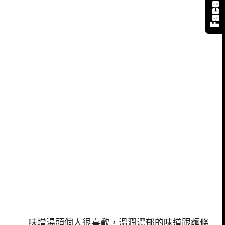
味增湯頭個人很喜歡，溫潤濃郁的味道跟麵條