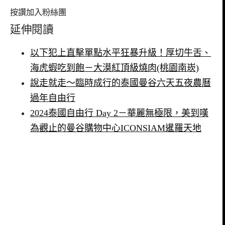
按讚加入粉絲團
延伸閱讀
以下犯上直擊單點水平狂暴升級！厚切牛舌、
海虎蝦吃到飽－大漠紅頂級燒肉(桃園南崁)
說走就走～臨時成行的泰國曼谷六天五夜農曆
過年自由行
2024泰國自由行 Day 2－華麗無極限，美到嘆
為觀止的曼谷購物中心ICONSIAM暹羅天地