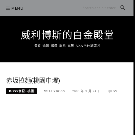
Skip
MENU
to
content
威利博斯的白金殿堂
美食 攝影 旅遊 電影 電玩 AKA內行貓奴才
赤坂拉麵(桃園中壢)
BOSS食記::桃園
WILLYBOSS
2009 年 3 月 24 日
59