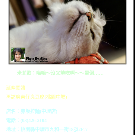
米菲歐：喵嗚～沒叉燒吃啊～～暈倒……
延伸閱讀
再訪廣東仔臭豆腐(桃園中壢)
店名：赤坂拉麵(中壢店)
電話：(03)426-2104
地址：
桃園縣中壢市九和一街18號2F-7