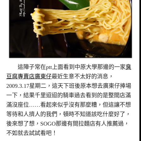
這陣子常在ptt上面看到中原大學那邊的一家
臭
豆腐專賣店廣東仔
最近生意不太好的消息，
2009.3.17星期二，這天下班後原本想去廣東仔捧場
一下，結果千里迢迢的騎車過去看到的是整間店滿
滿沒座位……看起來似乎沒有那麼糟，但這讓不想
等待和人擠人的我們，頓時不知道該吃什麼好了，
後來想了想，SOGO那邊有間拉麵店有人推薦過，
不如就去試試看吧！