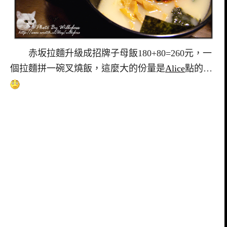
赤坂拉麵升級成招牌子母飯180+80=260元，一
個拉麵拼一碗叉燒飯，這麼大的份量是
Alice
點的…