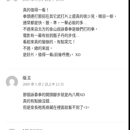
真的值得一看！
拳頭連打那招在其它武打片上還真的很少見、眼目一新，
通常都是快、狠、準，一擊必殺的多…
不過來自北方的金山說詠春拳是娘們打的拳，
電影有一幕有拍到甄子丹的步伐…
看起來真的蠻娘的、有點突兀！
不過，總的來說，
是好片，值得一看(前後呼應)。 XD
表
版主
示:
2009 年 3 月 2 日上午 12:31
那個詠春拳的開頭腳步就是內八啊XD
真的有點娘沒錯…
但是穿長袍馬褂藏在裡面就看不到了=3=