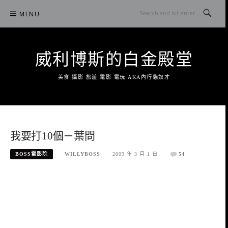
Skip
MENU
to
content
威利博斯的白金殿堂
美食 攝影 旅遊 電影 電玩 AKA內行貓奴才
我要打10個－葉問
BOSS電影院
WILLYBOSS
2009 年 3 月 1 日
54