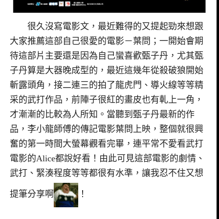
很久沒寫電影文，最近難得的又提起勁來想跟
大家推薦這部自己很愛的電影－葉問；一開始會期
待這部片主要還是因為自己蠻喜歡甄子丹，尤其甄
子丹算是大器晚成型的，最近這幾年從殺破狼開始
斬露頭角，接二連三的拍了龍虎門、導火線等等精
采的武打作品，前陣子很紅的畫皮也有軋上一角，
才漸漸的比較為人所知。當聽到甄子丹最新的作
品，李小龍師傅的傳記電影葉問上映，整個就很興
奮的第一時間大螢幕觀看完畢，連平常不愛看武打
電影的Alice都說好看！由此可見這部電影的劇情、
武打、緊湊程度等等都很有水準，讓我忍不住又想
提筆分享啊
！