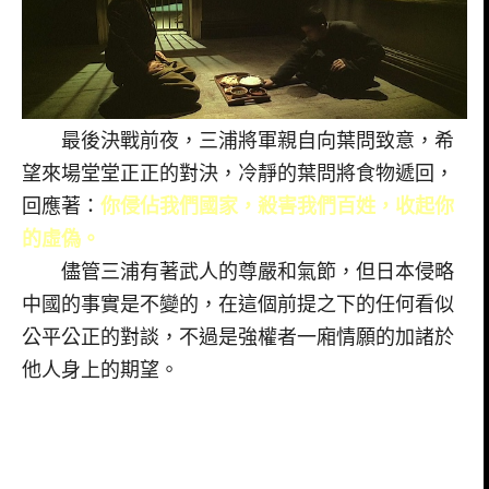
最後決戰前夜，三浦將軍親自向葉問致意，希
望來場堂堂正正的對決，冷靜的葉問將食物遞回，
回應著：
你侵佔我們國家，殺害我們百姓，收起你
的虛偽。
儘管三浦有著武人的尊嚴和氣節，但日本侵略
中國的事實是不變的，在這個前提之下的任何看似
公平公正的對談，不過是強權者一廂情願的加諸於
他人身上的期望。