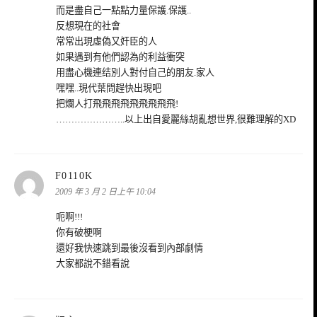
而是盡自己一點點力量保護.保護..
反想現在的社會
常常出現虛偽又奸臣的人
如果遇到有他們認為的利益衝突
用盡心機連结別人對付自己的朋友.家人
嘿嘿..現代葉問趕快出現吧
把爛人打飛飛飛飛飛飛飛飛飛!
…………………..以上出自愛麗絲胡亂想世界,很難理解的XD
表
F0110K
示:
2009 年 3 月 2 日上午 10:04
呃啊!!!
你有破梗啊
還好我快速跳到最後沒看到內部劇情
大家都說不錯看說