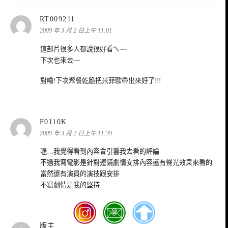
表
RT009211
示:
2009 年 3 月 2 日上午 11:01
這部片很多人都說很好看ㄟ~~
下次也來去~~
對嚕!下次聚餐乾脆把米菲歐帶出來好了!!!
表
F0110K
示:
2009 年 3 月 2 日上午 11:39
喔…我覺得看到內容會引響我去看的評論
不過我寫電影是針對運鏡劇情安排內容還有聲光效果來看的
當然還有演員的演技跟安排
不寫劇情是我的堅持
表
版主