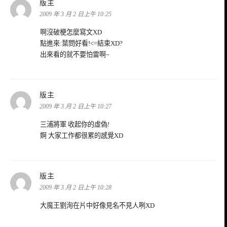
表
版主
示:
2009 年 3 月 2 日上午 10:25
啊沒破梗怎麼寫文XD
點進來:葉問好看!<=結束XD?
出來看的就不要怕雷啊~
表
版主
示:
2009 年 3 月 2 日上午 10:27
三浦將軍 收起你的虛偽!
婀 大家工作都很累的感覺XD
表
版主
示:
2009 年 3 月 2 日上午 10:28
大魔王劉洵在片中好像見名不見人咧XD