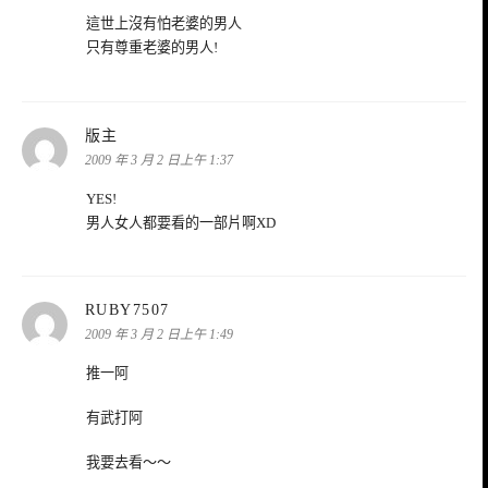
這世上沒有怕老婆的男人
只有尊重老婆的男人!
表
版主
示:
2009 年 3 月 2 日上午 1:37
YES!
男人女人都要看的一部片啊XD
表
RUBY7507
示:
2009 年 3 月 2 日上午 1:49
推一阿
有武打阿
我要去看～～