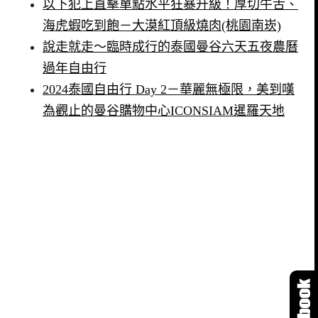
以下犯上直擊單點水平狂暴升級！厚切牛舌、
海虎蝦吃到飽－大漠紅頂級燒肉(桃園南崁)
說走就走～臨時成行的泰國曼谷六天五夜農曆
過年自由行
2024泰國自由行 Day 2－華麗無極限，美到嘆
為觀止的曼谷購物中心ICONSIAM暹羅天地