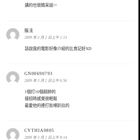
講的也很精采說^^
表
版主
示:
2009 年 3 月 2 日上午 2:13
話說我的電影好像介紹的比食記好XD
表
GN00690793
示:
2009 年 3 月 2 日上午 6:56
1個打10個超帥的
接招時感覺很輕鬆
最愛他的連打批哩趴拉的
表
CYTHIA0805
示:
2009 年 3 月 2 日上午 8:14