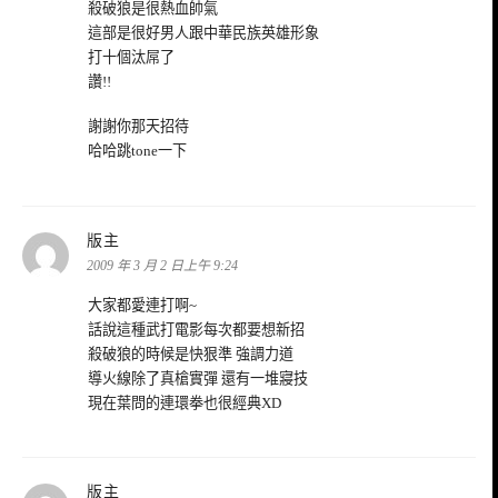
殺破狼是很熱血帥氣
這部是很好男人跟中華民族英雄形象
打十個汰屌了
讚!!
謝謝你那天招待
哈哈跳tone一下
表
版主
示:
2009 年 3 月 2 日上午 9:24
大家都愛連打啊~
話說這種武打電影每次都要想新招
殺破狼的時候是快狠準 強調力道
導火線除了真槍實彈 還有一堆寢技
現在葉問的連環拳也很經典XD
表
版主