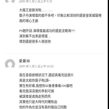
示:
2009 年 3 月 2 日上午 9:35
大魔王是劉洵啦………..
甄子丹演壞蛋的戲不多吧，印象比較深刻的還是皇家威龍裡
面的壞心王爺
PS題外話:演壞蛋最成功的還是沈曉海!!!!
演到看不出來是壞蛋…
壞到還是很多人很迷他
表
愛麗絲
示:
2009 年 3 月 2 日上午 10:02
我在昏昏欲睡狀況下,還認真看完這部片
真是太給你面子啦(誤~
實在有好看,我想你以後會重看100遍吧
看完我深深覺的李釗可憐
被誤會是虛偽走狗而死
其實他只是大時代的犧牲品
他的作為也並沒有真的傷自己同胞