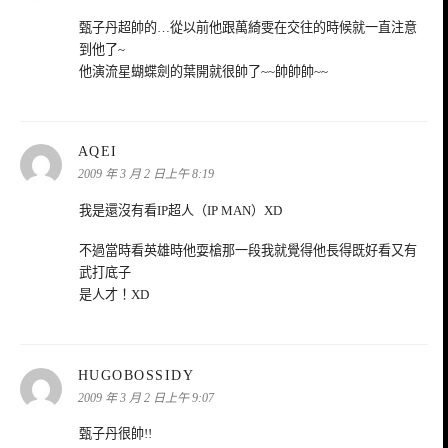
甄子丹超帥的…從以前他跟萬綺雯在交往的時候就一直注意
到他了~
他演流星蝴蝶劍的葉開就很帥了~~帥帥帥~~
表
AQEI
示:
2009 年 3 月 2 日上午 8:19
我是還沒有看IP超人（IP MAN）XD
不過當時看英雄時他耍槍那一段我就覺得他長得既好看又有
武打底子
是人才！XD
表
HUGOBOSSIDY
示:
2009 年 3 月 2 日上午 9:07
甄子丹很帥!!