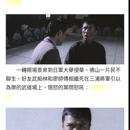
的問題。
一轉眼場景來到日軍大舉侵華，佛山一片民不
聊生，好友武痴林和廖師傅相繼死在三浦將軍引以
為樂的武道場上，憤怒的葉問怒吼：
我要打10
個！！