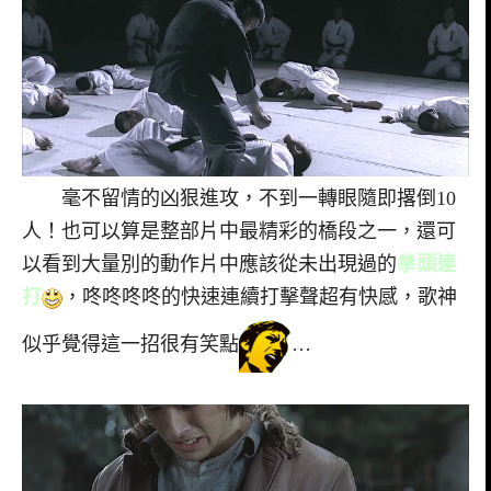
毫不留情的凶狠進攻，不到一轉眼隨即撂倒10
人！也可以算是整部片中最精彩的橋段之一，還可
以看到大量別的動作片中應該從未出現過的
拳頭連
打
，咚咚咚咚的快速連續打擊聲超有快感，歌神
似乎覺得這一招很有笑點
…