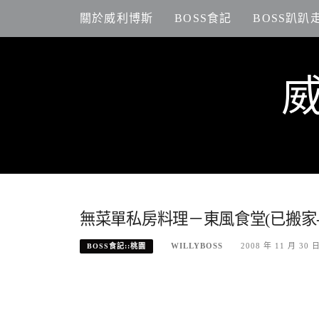
Skip
關於威利博斯
BOSS食記
BOSS趴趴
to
content
無菜單私房料理－東風食堂(已搬家-
WILLYBOSS
2008 年 11 月 30 
BOSS食記::桃園