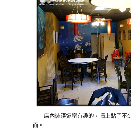
店內裝潢還蠻有趣的，牆上貼了不少
面。