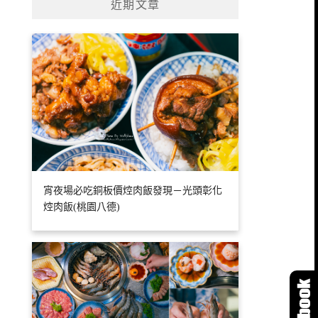
近期文章
宵夜場必吃銅板價焢肉飯發現－光頭彰化
焢肉飯(桃園八德)