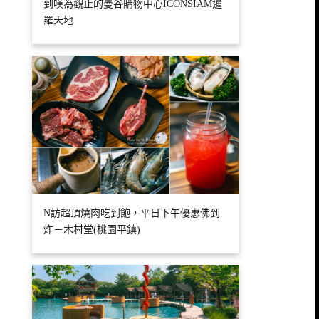
到嘆為觀止的曼谷購物中心ICONSIAM暹
羅天地
N訪超頂燒肉吃到飽，平日下午優惠佛到
炸－木村堂(桃園平鎮)