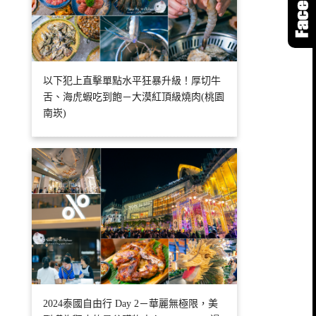
以下犯上直擊單點水平狂暴升級！厚切牛
舌、海虎蝦吃到飽－大漠紅頂級燒肉(桃園
南崁)
2024泰國自由行 Day 2－華麗無極限，美