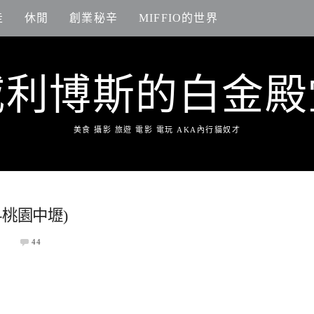
走
休閒
創業秘辛
MIFFIO的世界
威利博斯的白金殿
美食 攝影 旅遊 電影 電玩 AKA內行貓奴才
桃園中壢)
日
44