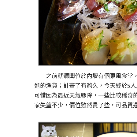
之前就聽聞位於內壢有個東風食堂，
進的漁貨；計畫了有夠久，今天終於5人成
可惜因為最近天氣驟降，一些比較稀奇
家失望不少，價位雖然貴了些，可品質