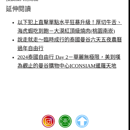
延伸閱讀
以下犯上直擊單點水平狂暴升級！厚切牛舌、
海虎蝦吃到飽－大漠紅頂級燒肉(桃園南崁)
說走就走～臨時成行的泰國曼谷六天五夜農曆
過年自由行
2024泰國自由行 Day 2－華麗無極限，美到嘆
為觀止的曼谷購物中心ICONSIAM暹羅天地