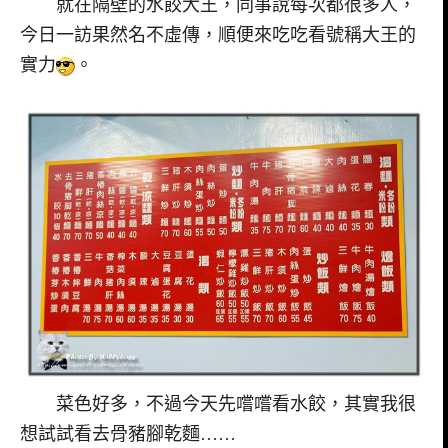
就在隔壁的水餃大王，同事說每次都很多人，
今日一訪果然名不虛傳，順便來吃吃看號稱大王的
實力
。
菜色好多，不過今天先嚐嚐看水餃，其實我很
想試試看去骨豬腳乾麵……