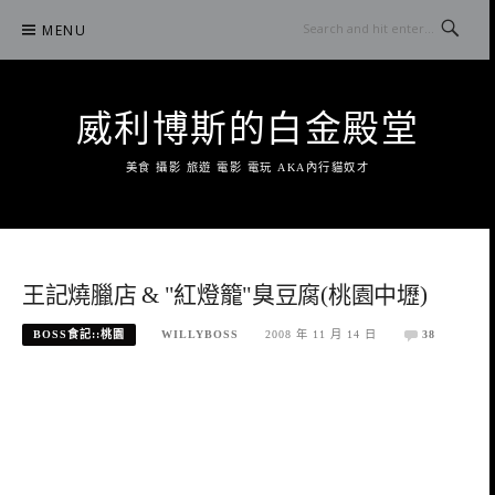
Skip
MENU
to
content
威利博斯的白金殿堂
美食 攝影 旅遊 電影 電玩 AKA內行貓奴才
王記燒臘店 & "紅燈籠"臭豆腐(桃園中壢)
BOSS食記::桃園
WILLYBOSS
2008 年 11 月 14 日
38