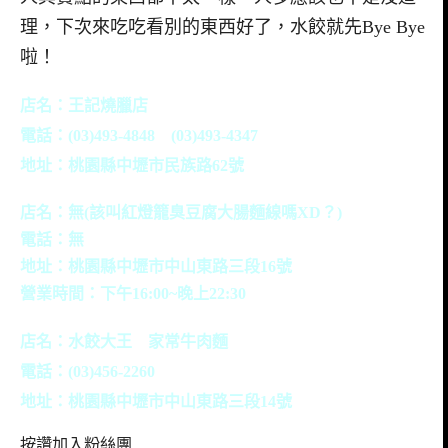
理，下次來吃吃看別的東西好了，水餃就先Bye Bye
啦！
店名：王記燒臘店
電話：(03)493-4848 (03)493-4347
地址：桃園縣中壢市民族路62號
店名：無(該叫紅燈籠臭豆腐大腸麵線嗎XD？)
電話：無
地址：桃園縣中壢市中山東路三段16號
營業時間：下午16:00~晚上22:30
店名：水餃大王 家常牛肉麵
電話：(03)456-2260
地址：桃園縣中壢市中山東路三段14號
按讚加入粉絲團