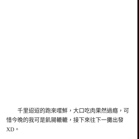
千里迢迢的跑來嚐鮮，大口吃肉果然過癮，可
惜今晚的我可是飢腸轆轆，接下來往下一攤出發
XD。