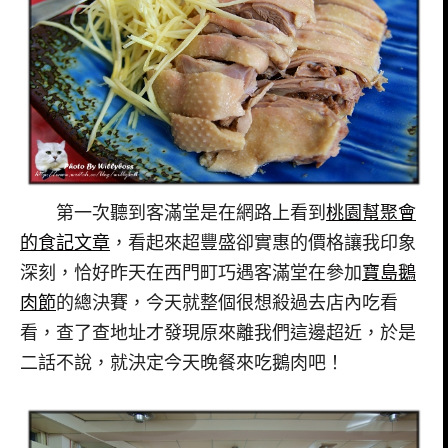
第一次聽到客滿堂是在網路上看到
桃園幫聚會
的食記文章
，看起來超豐盛卻實惠的價格讓我印象
深刻，恰好昨天在西門町巧遇客滿堂在參加
寶島鵝
肉節
的總決賽，今天就整個很想殺過去店內吃看
看，查了查地址才發現原來離我們這邊超近，於是
二話不說，就決定今天晚餐來吃鵝肉吧！