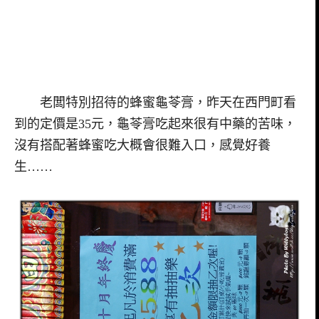
老闆特別招待的蜂蜜龜苓膏，昨天在西門町看
到的定價是35元，龜苓膏吃起來很有中藥的苦味，
沒有搭配著蜂蜜吃大概會很難入口，感覺好養
生……