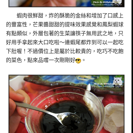
蝦肉很鮮甜，炸的酥脆的金絲和增加了口感上
的豐富性，芒果醬甜甜的提味效果感覺和鳳梨蝦球
有點類似，外層包著的生菜讓筷子無用武之地，只
好用手拿起來大口吃啦～連蝦尾都炸到可以一起吃
下肚喔！不過價位上是屬於比較貴的，吃巧不吃飽
的菜色，點來品嚐一次剛剛好
。