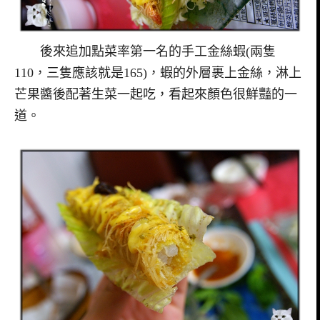
後來追加點菜率第一名的手工金絲蝦(兩隻
110，三隻應該就是165)，蝦的外層裹上金絲，淋上
芒果醬後配著生菜一起吃，看起來顏色很鮮豔的一
道。