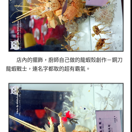
店內的擺飾，廚師自己做的龍蝦殼創作－鋼刀
龍蝦戰士，連名字都取的超有霸氣。