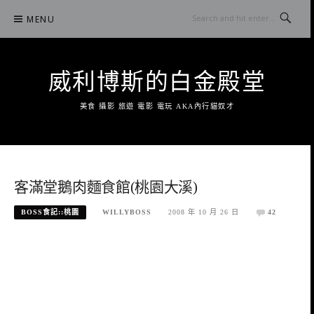
Skip
MENU
to
content
威利博斯的白金殿堂
美食 攝影 旅遊 電影 電玩 AKA內行貓奴才
客滿堂鵝肉麵食館(桃園大溪)
BOSS食記::桃園
WILLYBOSS
2008 年 10 月 26 日
42