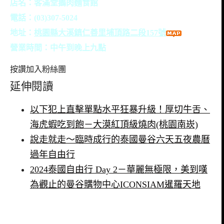
店名：
客滿堂鵝肉麵食館
電話：(03)307-5024
地址：
桃
園縣大溪鎮仁善里埔頂路二段157號
營業時間：中午到晚上九點
按讚加入粉絲團
延伸閱讀
以下犯上直擊單點水平狂暴升級！厚切牛舌、
海虎蝦吃到飽－大漠紅頂級燒肉(桃園南崁)
說走就走～臨時成行的泰國曼谷六天五夜農曆
過年自由行
2024泰國自由行 Day 2－華麗無極限，美到嘆
為觀止的曼谷購物中心ICONSIAM暹羅天地