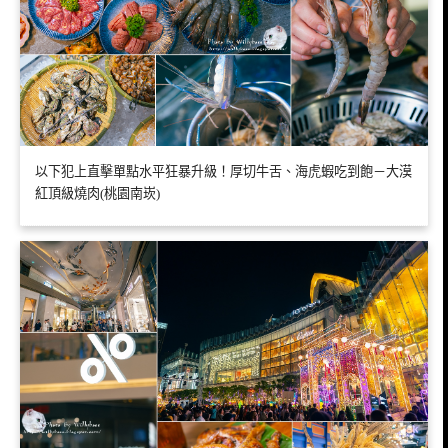
以下犯上直擊單點水平狂暴升級！厚切牛舌、海虎蝦吃到飽－大漠
紅頂級燒肉(桃園南崁)