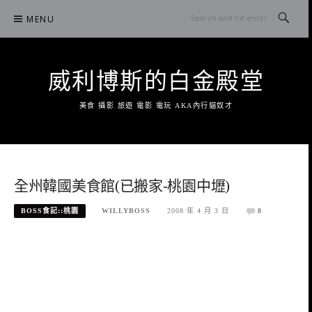
Skip
MENU
to
content
威利博斯的白金殿堂
美食 攝影 旅遊 電影 電玩 AKA內行貓奴才
全州韓國美食館(已搬家-桃園中壢)
BOSS食記::桃園
WILLYBOSS
2008 年 4 月 3 日
8