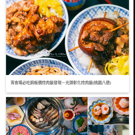
宵夜場必吃銅板價焢肉飯發現－光頭彰化焢肉飯(桃園八德)