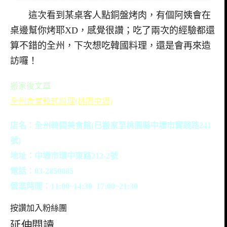
這次看到某桌客人點銅盤烤肉，有個阿姨會在
桌邊幫你烤耶XD，感覺很讚；吃了兩次的經驗都還
算不錯的全州，下次想吃韓國料理，還是會再來造
訪囉！
搬家後文章
全州食堂韓式料理(桃園中壢)
店名：全州韓國美食館(已搬家至桃園縣中壢市實踐路241
號)
地址：中壢市環中東路212-2號
電話：03-2850085
營業時間：11:00~14:30 17:00~21:30
按讚加入粉絲團
延伸閱讀