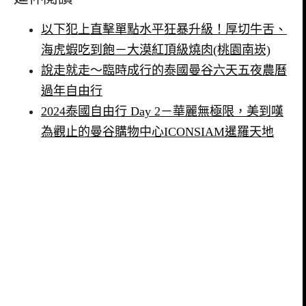
以下犯上直擊單點水平狂暴升級！厚切牛舌、
海虎蝦吃到飽－大漠紅頂級燒肉(桃園南崁)
說走就走～臨時成行的泰國曼谷六天五夜農曆
過年自由行
2024泰國自由行 Day 2－華麗無極限，美到嘆
為觀止的曼谷購物中心ICONSIAM暹羅天地