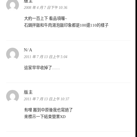
表
版主
示:
2008 年 4 月 7 日下午 10:36
大約一百上下 看品項囉~
石鍋拌飯和牛肉湯泡飯印象都是100還110的樣子
表
N/A
示:
2011 年 7 月 13 日上午 5:04
這家早早收掉了……
表
版主
示:
2011 年 7 月 13 日上午 10:37
有哩 搬到中原後我也寫過了
來標示一下結束營業XD