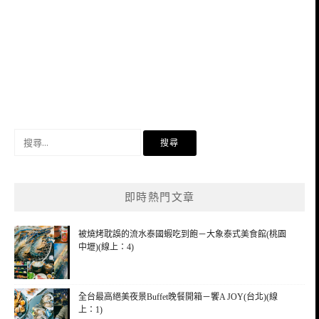
搜
尋
關
鍵
即時熱門文章
字:
被燒烤耽誤的流水泰國蝦吃到飽－大象泰式美食館(桃園
中壢)(線上：4)
全台最高絕美夜景Buffet晚餐開箱－饗A JOY(台北)(線
上：1)