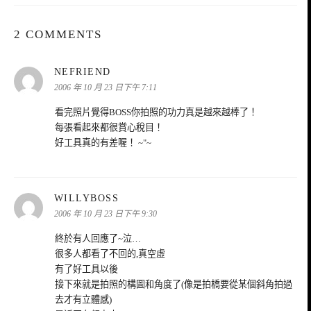
2 COMMENTS
表
NEFRIEND
示:
2006 年 10 月 23 日下午 7:11
看完照片覺得BOSS你拍照的功力真是越來越棒了！
每張看起來都很賞心稅目！
好工具真的有差喔！ ~"~
表
WILLYBOSS
示:
2006 年 10 月 23 日下午 9:30
終於有人回應了~泣…
很多人都看了不回的,真空虛
有了好工具以後
接下來就是拍照的構圖和角度了(像是拍橋要從某個斜角拍過
去才有立體感)