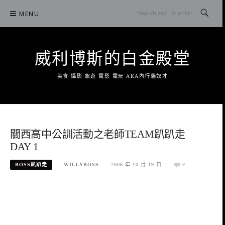
Skip
MENU
to
content
威利博斯的白金殿堂
美食 攝影 旅遊 電影 電玩 AKA內行貓奴才
關西高中公訓活動之老師TEAM趴趴走
DAY 1
BOSS趴趴走
WILLYBOSS
2006 年 10 月 19 日
2