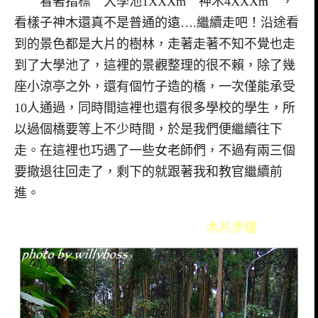
看著指標＂大學池1XXXm 神木4XXXm＂，
看樣子神木還真不是普通的遠….繼續走吧！沿途看
到的景色都是大片的樹林，走著走著不知不覺也走
到了大學池了，這裡的景觀整理的很不賴，除了幾
座小涼亭之外，還有個竹子造的橋，一次僅能承受
10人通過，同時間這裡也還有很多學校的學生，所
以過個橋要等上不少時間，於是我們便繼續往下
走。在這裡也巧遇了一些女老師們，不過有兩三個
要撤退往回走了，剩下的就跟著我和教官繼續前
進。
木片步道