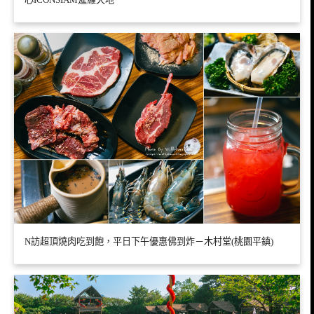
N訪超頂燒肉吃到飽，平日下午優惠佛到炸－木村堂(桃園平鎮)