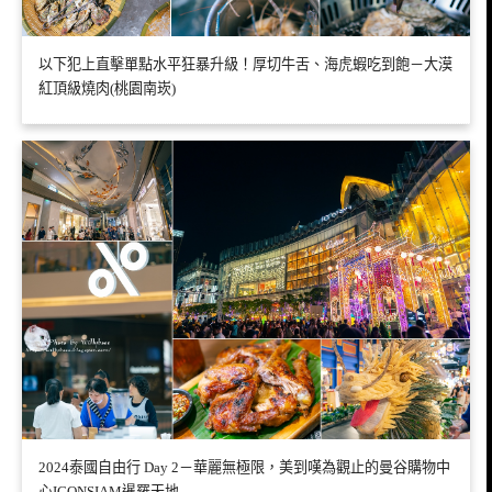
以下犯上直擊單點水平狂暴升級！厚切牛舌、海虎蝦吃到飽－大漠
紅頂級燒肉(桃園南崁)
2024泰國自由行 Day 2－華麗無極限，美到嘆為觀止的曼谷購物中
心ICONSIAM暹羅天地