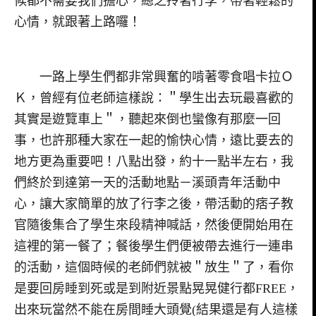
候都不需要我們擔心，總之拎著行李，帶著輕鬆的
心情，就跟著上路囉！
一路上學生們都非常興奮的啃著零食唱卡拉Ｏ
Ｋ，曾經有位老師這樣說：＂學生出去玩最喜歡的
其實是遊覽車上＂，聽起來倒也蠻像有那麼一回
事，也許那種大家在一起的愉快心情，遠比要去的
地方更為重要吧！八點出發，約十一點半左右，我
們終於到達第一天的活動地點－溪頭青年活動中
心，讓大家簡單的放了行李之後，帶活動的痞子教
官隨後集合了學生來段精神喊話，然後便開始用在
這裡的第一餐了；餐後學生們便被帶去進行一連串
的活動，這個時候的老師們就被＂放生＂了，看你
是要回房睡到死或是到附近景點晃晃健行都FREE，
出來玩當然不能在房間睡大頭覺(結果還是有人這樣