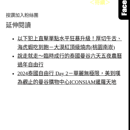
＜待續＞
按讚加入粉絲團
延伸閱讀
以下犯上直擊單點水平狂暴升級！厚切牛舌、
海虎蝦吃到飽－大漠紅頂級燒肉(桃園南崁)
說走就走～臨時成行的泰國曼谷六天五夜農曆
過年自由行
2024泰國自由行 Day 2－華麗無極限，美到嘆
為觀止的曼谷購物中心ICONSIAM暹羅天地