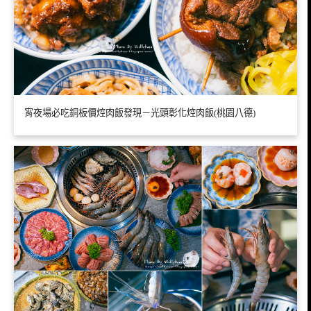
宵夜場必吃銅板價焢肉飯發現－光頭彰化焢肉飯(桃園八德)