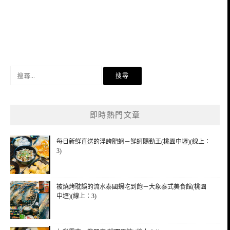
搜
尋
關
鍵
即時熱門文章
字:
每日新鮮直送的浮誇肥蚵－鮮蚵賜勤王(桃園中壢)(線上：
3)
被燒烤耽誤的流水泰國蝦吃到飽－大象泰式美食館(桃園
中壢)(線上：3)