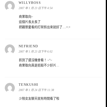
表
WILLYBOSS
示:
2007 年 1 月 23 日下午 4:54
商業取向~
這個片長太長了
把觀眾愛看的打架剪出來就好了….=.=
表
NEFRIEND
示:
2007 年 1 月 23 日下午 6:02
抓到了還沒機會看！ ~"~
商業取向真是扼殺不少好片…
表
TENKUSHI
示:
2007 年 1 月 24 日下午 11:38
少陪女友聊天就有時間看了啦