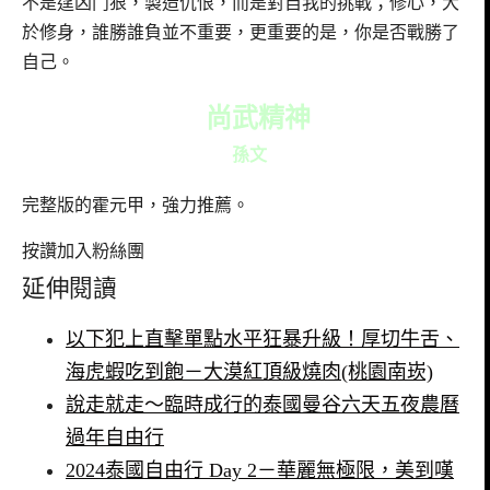
不是逞凶鬥狠，製造仇恨，而是對自我的挑戰；修心，大
於修身，誰勝誰負並不重要，更重要的是，你是否戰勝了
自己。
尚武精神
孫文
完整版的霍元甲，強力推薦。
按讚加入粉絲團
延伸閱讀
以下犯上直擊單點水平狂暴升級！厚切牛舌、
海虎蝦吃到飽－大漠紅頂級燒肉(桃園南崁)
說走就走～臨時成行的泰國曼谷六天五夜農曆
過年自由行
2024泰國自由行 Day 2－華麗無極限，美到嘆