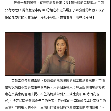
經過一年的等待，霍元甲終於推出片長140分鐘的完整版本(目前
只有港版)，從台版原本的100分鐘左右更為增加了40分鐘的片段，很多
細節都交代的相當清楚，廢話不多說，來看看多了哪些片段吧！
首先當然是當初電影上映前傳的沸沸騰騰的楊紫瓊終於出現，可惜
嚴格說來並不算是故事中的角色，只是個說書人；導演版的開場是楊紫
瓊在奧委會的會議上提出希望能將武術列入正式比賽項目(時間為現
代)，
接著就開始敘述霍元甲的故事，跟台版的一開始就是與外國選手的
三場打鬥有很大的不同，三場打鬥被移到原本應該出現的時間點去了。