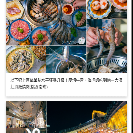
以下犯上直擊單點水平狂暴升級！厚切牛舌、海虎蝦吃到飽－大漠
紅頂級燒肉(桃園南崁)