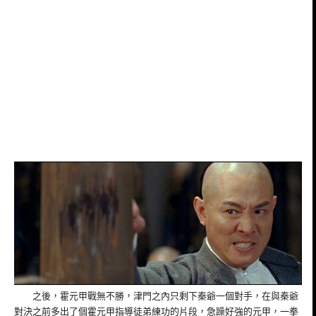
之後，霍元甲戰無不勝，津門之內只剩下秦爺一個對手，在與秦爺
對決之前多出了個霍元甲指導徒弟練功的片段，急躁好強的元甲，一拳