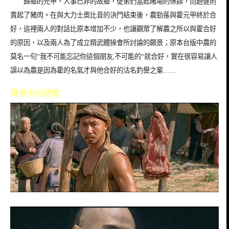
歸鄉的元甲，人事已非的故鄉，徒弟們當起賭場的保鏢，而趙健則
賣起了豬肉。在與大力士奧比音的決鬥結束後，農勁蓀與霍元甲終於合
好，這裡兩人的對話比原本增加不少，也讓觀眾了解農之所以與霍合好
的原因，以及兩人為了成立精武體操會所討論的願景；原本台版中農的
莫名一句
”
我不可能忘記你這個朋友
,
不可能的
”
就合好，實在很容易讓人
誤以為農是因為霍的名氣才與他合好的沽名釣譽之輩
……
賣豬肉的趙健