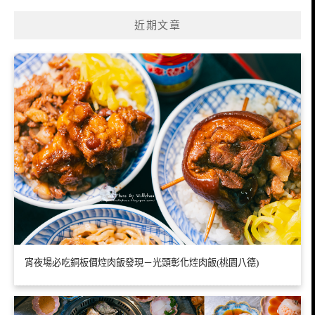
近期文章
宵夜場必吃銅板價焢肉飯發現－光頭彰化焢肉飯(桃園八德)