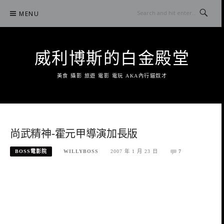
Skip
MENU
to
content
威利博斯的白金殿堂
美食 攝影 旅遊 電影 電玩 AKA內行貓奴才
尚武精神-霍元甲導演加長版
BOSS電影院
WILLYBOSS
2007 年 1 月 23 日
7