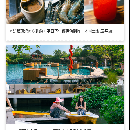
N訪超頂燒肉吃到飽，平日下午優惠佛到炸－木村堂(桃園平鎮)