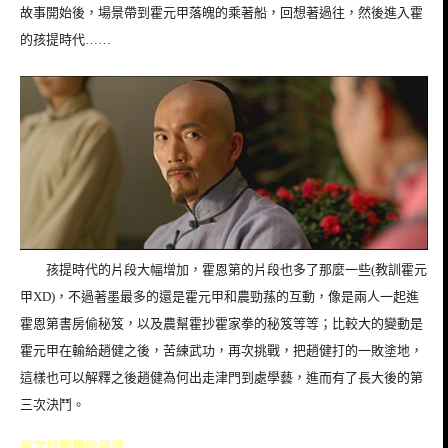
故事開始後，場景帶到霍元甲落魄的乘著船，回想著過往，然後進入霍
的孩提時代……
孩提時代的片段大幅增加，霍恩第的片段也多了那麼一些(教訓霍元
甲XD)，
不過著墨最多的還是霍元甲和農勁蓀的互動，像是兩人一起進
霍恩第書房偷秘笈，以及農幫霍抄霍家拳的秘笈等等；比較大的變動是
霍元甲在輸給趙健之後，苦練武功，再次挑戰，把趙健打的一敗塗地，
這樣也可以解釋之後趙健為何出走津門到處學藝，進而有了長大後的第
三次決鬥。
再次挑戰擊敗趙健