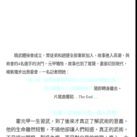
精武體操會成立，眾徒弟和趙健全部重新加入，故事進入高潮，與
商會的4名選手的決鬥，元甲犧牲，故事也到了尾聲，畫面切到現代，
楊紫瓊步出奧委會，一名記者問她：
”楊小姐，請問妳覺得武術加入正式項目的機會大嗎？”
“我已經盡力了，這樣就夠了”
隨即轉身離去。
片尾曲響起….The End….
“活著，從來就不是一個人的事”
霍元甲一生習武，到了後來才真正了解武術的意義，
他的生命雖然短暫，不過他卻讓人們知道，真正的武術，