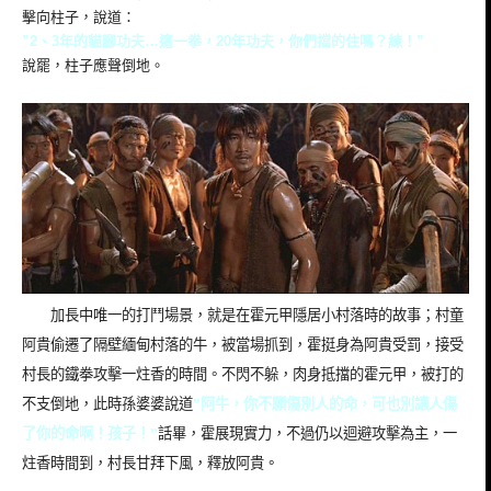
擊向柱子，說道：
”2、3年的貓腳功夫…這一拳，20年功夫，你們擋的住嗎？練！”
說罷，柱子應聲倒地。
加長中唯一的打鬥場景，就是在霍元甲隱居小村落時的故事；村童
阿貴偷遷了隔壁緬甸村落的牛，被當場抓到，霍挺身為阿貴受罰，接受
村長的鐵拳攻擊一炷香的時間。不閃不躲，肉身抵擋的霍元甲，被打的
不支倒地，此時孫婆婆說道
”
阿牛，你不願傷別人的命，可也別讓人傷
了你的命啊！孩子！
”
話畢，霍展現實力，不過仍以迴避攻擊為主，一
炷香時間到，村長甘拜下風，釋放阿貴。