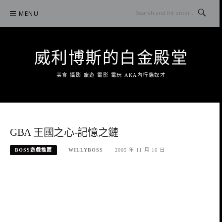
Skip
MENU
to
content
威利博斯的白金殿堂
美食 攝影 旅遊 電影 電玩 AKA內行貓奴才
GBA 王國之心-記憶之鏈
BOSS遊戲推薦
WILLYBOSS
2005 年 11 月 16 日