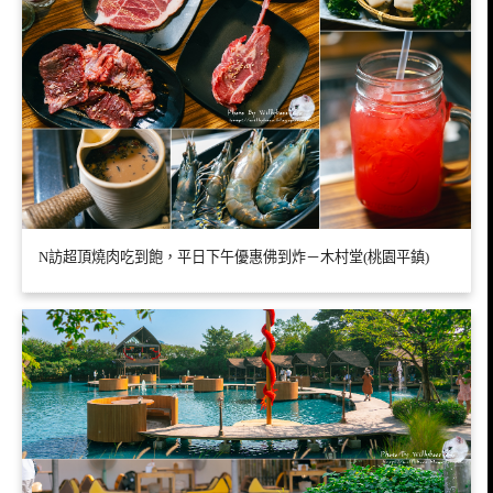
N訪超頂燒肉吃到飽，平日下午優惠佛到炸－木村堂(桃園平鎮)