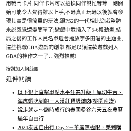
用戰鬥卡片,同伴卡片可以招換同伴幫忙等等…剛開
始可能令人覺得難以上手,不過真正玩過以後就會發
現其實是很簡單的玩法,跟PS2的一代相比遊戲整體
來說感覺還變簡單了;遊戲中還插入了5-6段動畫,結
局之後的工作人員名單還會撥放宇多田唱的主題曲,
這些挑戰GBA遊戲的創舉,都足以讓這款遊戲列入
GBA的神作之一了…強烈推薦!
按讚加入粉絲團
延伸閱讀
以下犯上直擊單點水平狂暴升級！厚切牛舌、
海虎蝦吃到飽－大漠紅頂級燒肉(桃園南崁)
說走就走～臨時成行的泰國曼谷六天五夜農曆
過年自由行
2024泰國自由行 Day 2－華麗無極限，美到嘆