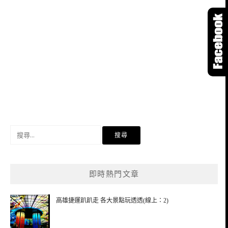
搜
尋
關
鍵
即時熱門文章
字:
高雄捷運趴趴走 各大景點玩透透(線上：2)