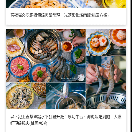
宵夜場必吃銅板價焢肉飯發現－光頭彰化焢肉飯(桃園八德)
以下犯上直擊單點水平狂暴升級！厚切牛舌、海虎蝦吃到飽－大漠
紅頂級燒肉(桃園南崁)