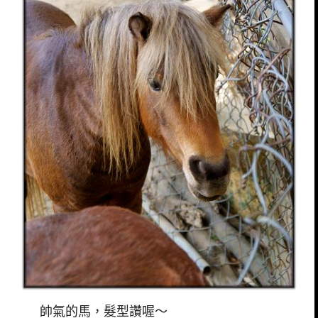
帥氣的馬，髮型讚喔～