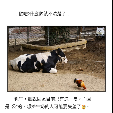
…鵝吧?什麼鵝就不清楚了…
乳牛，聽說園區目前只有這一隻，而且
是"公"的，想擠牛奶的人可能要失望了
。