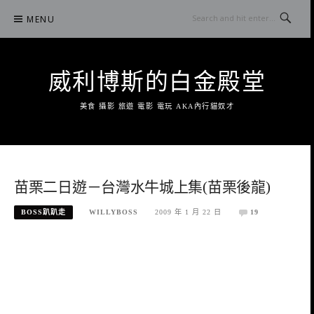
Skip
MENU
to
content
威利博斯的白金殿堂
美食 攝影 旅遊 電影 電玩 AKA內行貓奴才
苗栗二日遊－台灣水牛城上集(苗栗後龍)
BOSS趴趴走
WILLYBOSS
2009 年 1 月 22 日
19