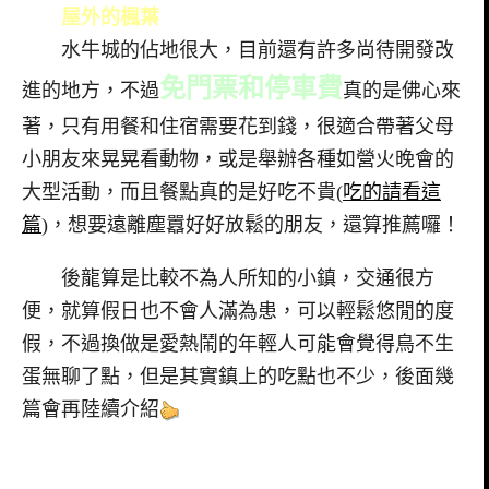
屋外的楓葉
水牛城的佔地很大，目前還有許多尚待開發改
免門票和停車費
進的地方，不過
真的是佛心來
著，只有用餐和住宿需要花到錢，很適合帶著父母
小朋友來晃晃看動物，或是舉辦各種如營火晚會的
大型活動，而且餐點真的是好吃不貴(
吃的請看這
篇
)，想要遠離塵囂好好放鬆的朋友，還算推薦囉！
後龍算是比較不為人所知的小鎮，交通很方
便，就算假日也不會人滿為患，可以輕鬆悠閒的度
假，不過換做是愛熱鬧的年輕人可能會覺得鳥不生
蛋無聊了點，但是其實鎮上的吃點也不少，後面幾
篇會再陸續介紹