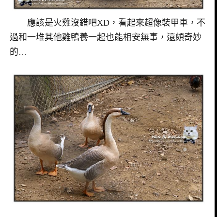
應該是火雞沒錯吧XD，看起來超像裝甲車，不
過和一堆其他雞鴨養一起也能相安無事，還頗奇妙
的…