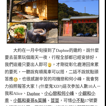
大約在一月中旬接到了Daphne的邀約，說什麼
要去苗栗玩個兩天一夜，行程全部都已經安排好，
我們這邊只要出人即可
，才剛從彰化鹿港回來累
的要死，一聽說有順風車可以搭，二話不說就點頭
答應
，也很感謝辛苦的司機戀和何小峰，我會努
力拍照報答大家！(什麼鬼XD?)這次參加人數10人－
我和Alice、
Daphne
、
小心戀和何小峰
、
小銀和小
乖
、
小甄和豪哥&菜脯
、
荳荳
，可惜
小不點
17號要