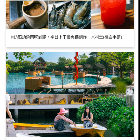
N訪超頂燒肉吃到飽，平日下午優惠佛到炸－木村堂(桃園平鎮)