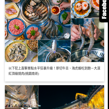
以下犯上直擊單點水平狂暴升級！厚切牛舌、海虎蝦吃到飽－大漠
紅頂級燒肉(桃園南崁)