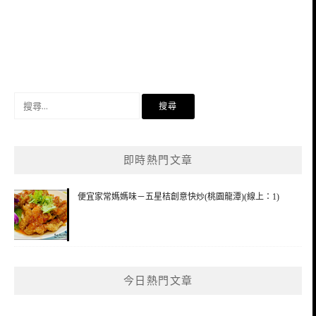
搜
尋
關
鍵
即時熱門文章
字:
便宜家常媽媽味－五星桔創意快炒(桃園龍潭)(線上：1)
今日熱門文章