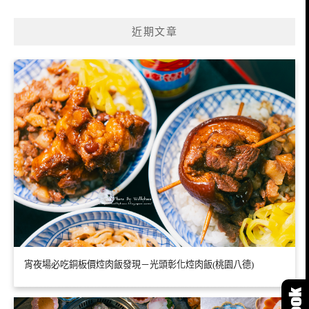
近期文章
宵夜場必吃銅板價焢肉飯發現－光頭彰化焢肉飯(桃園八德)