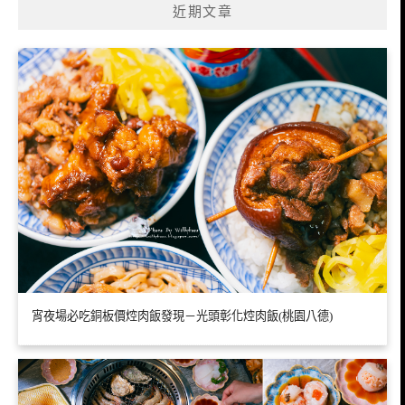
近期文章
宵夜場必吃銅板價焢肉飯發現－光頭彰化焢肉飯(桃園八德)