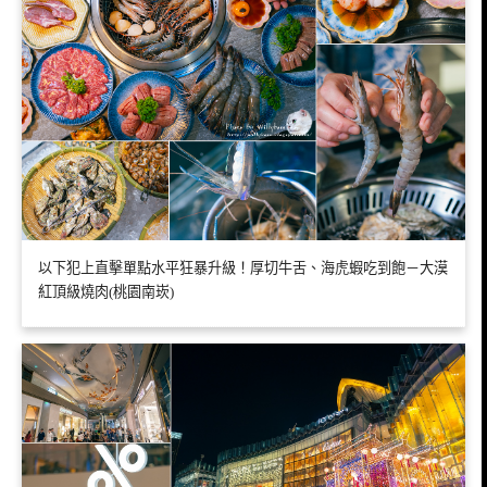
以下犯上直擊單點水平狂暴升級！厚切牛舌、海虎蝦吃到飽－大漠
紅頂級燒肉(桃園南崁)