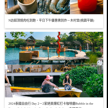
N訪超頂燒肉吃到飽，平日下午優惠佛到炸－木村堂(桃園平鎮)
2024泰國自由行 Day 2－2家絕美爆紅打卡咖啡廳Bubble in the